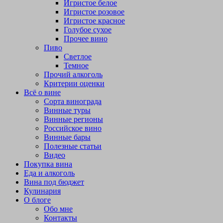
Игристое белое
Игристое розовое
Игристое красное
Голубое сухое
Прочее вино
Пиво
Светлое
Темное
Прочий алкоголь
Критерии оценки
Всё о вине
Сорта винограда
Винные туры
Винные регионы
Российское вино
Винные бары
Полезные статьи
Видео
Покупка вина
Еда и алкоголь
Вина под бюджет
Кулинария
О блоге
Обо мне
Контакты