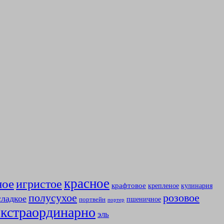
красное
ное
игристое
крафтовое
крепленое
кулинария
полусухое
розовое
сладкое
пшеничное
портвейн
портер
экстраординарно
эль