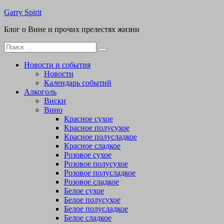
Перейти
Garry Spirit
к
Блог о Вине и прочих прелестях жизни
содержимому
Поиск
для:
Новости и события
Новости
Календарь событий
Алкоголь
Виски
Вино
Красное сухое
Красное полусухое
Красное полусладкое
Красное сладкое
Розовое сухое
Розовое полусухое
Розовое полусладкое
Розовое сладкое
Белое сухое
Белое полусухое
Белое полусладкое
Белое сладкое