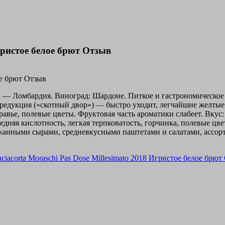
Игристое белое брют Отзыв
ион — Ломбардия. Виноград: Шардоне. Питкое и гастрономическо
я редукция («скотный двор») — быстро уходит, легчайшие желтые
равье, полевые цветы. Фруктовая часть ароматики слабеет. Вкус:
редняя кислотность, легкая терпковатость, горчинка, полевые цв
нными сырами, средневкусными паштетами и салатами, ассорти 