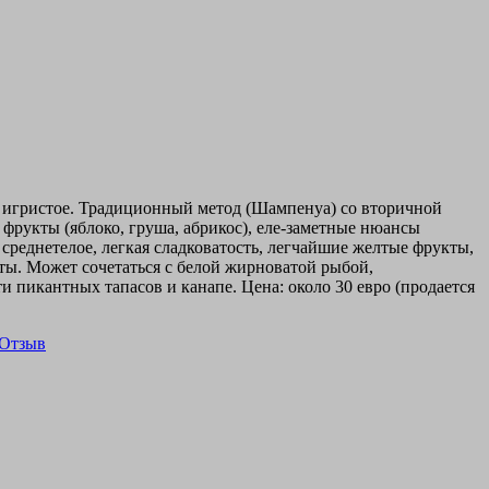
е игристое. Традиционный метод (Шампенуа) со вторичной
 фрукты (яблоко, груша, абрикос), еле-заметные нюансы
 среднетелое, легкая сладковатость, легчайшие желтые фрукты,
еты. Может сочетаться с белой жирноватой рыбой,
пикантных тапасов и канапе. Цена: около 30 евро (продается