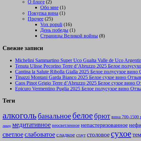
О блоге
(2)
Обо мне
(1)
Покупка вина
(1)
Прочее
(25)
Vox populi
(16)
День победы
(1)
Страницы Великой войны
(8)
Свежие записи
Michelini Sammartino Super Uco Gualta Valle de Uco Argen
Tenuta Ulisse Pecorino Terre d’Abruzzo 2025 Белое полусу
Cantina la Salute Ribolla Gialla 2025 Белое полусухое вино
Tinazzi Montani Garda Bianco 2025 Белое сухое вино Отзы
Caos Pinot Grigio Terre d’Abruzzo 2025 Белое сухое вино 
Epicuro Vermentino Puglia 2025 Белое полусухое вино Отз
Теги
алкоголь
белое
банальное
брют
вина 700-1500 
медитативное
непастеризованное
нефи
неосветленное
ликер
сухое
слабоватое
светлое
столовое
те
сладкое
стаут