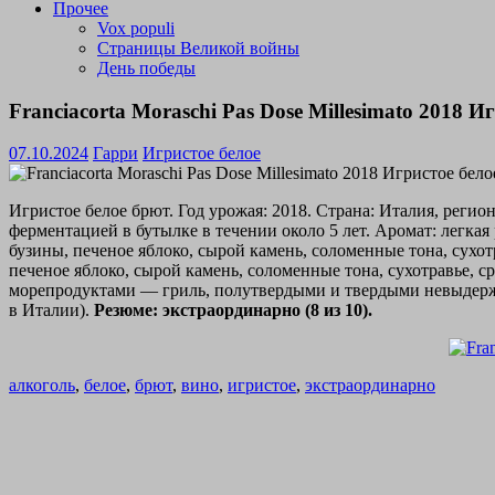
Прочее
Vox populi
Страницы Великой войны
День победы
Franciacorta Moraschi Pas Dose Millesimato 2018 
07.10.2024
Гарри
Игристое белое
Игристое белое брют. Год урожая: 2018. Страна: Италия, рег
ферментацией в бутылке в течении около 5 лет. Аромат: легка
бузины, печеное яблоко, сырой камень, соломенные тона, сухот
печеное яблоко, сырой камень, соломенные тона, сухотравье, с
морепродуктами — гриль, полутвердыми и твердыми невыдержа
в Италии).
Резюме: экстраординарно (8 из 10).
алкоголь
,
белое
,
брют
,
вино
,
игристое
,
экстраординарно