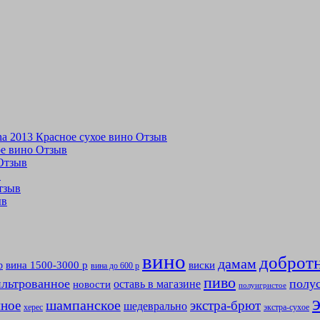
tina 2013 Красное сухое вино Отзыв
хое вино Отзыв
 Отзыв
в
Отзыв
ыв
вино
доброт
дамам
вина 1500-3000 р
виски
р
вина до 600 р
пиво
льтрованное
полу
оставь в магазине
новости
полуигристое
мное
шампанское
экстра-брют
шедеврально
херес
экстра-сухое