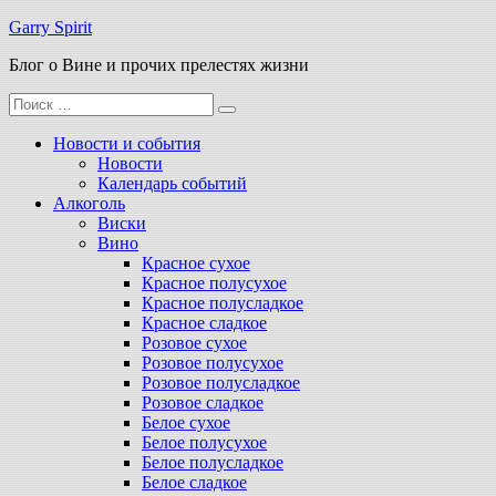
Перейти
Garry Spirit
к
Блог о Вине и прочих прелестях жизни
содержимому
Поиск
для:
Новости и события
Новости
Календарь событий
Алкоголь
Виски
Вино
Красное сухое
Красное полусухое
Красное полусладкое
Красное сладкое
Розовое сухое
Розовое полусухое
Розовое полусладкое
Розовое сладкое
Белое сухое
Белое полусухое
Белое полусладкое
Белое сладкое