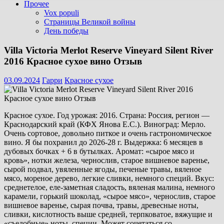
Прочее
Vox populi
Страницы Великой войны
День победы
Villa Victoria Merlot Reserve Vineyard Silent River
2016 Красное сухое вино Отзыв
03.09.2024
Гарри
Красное сухое
Красное сухое. Год урожая: 2016. Страна: Россия, регион —
Краснодарский край (КФХ Янова Е.С.). Виноград: Мерло.
Очень сортовое, довольно питкое и очень гастрономическое
вино. Я бы похранил до 2026-28 г. Выдержка: 6 месяцев в
дубовых бочках + 6 в бутылках. Аромат: «сырое мясо и
кровь», нотки железа, чернослив, старое вишневое варенье,
сырой подвал, увяленные ягоды, печеные травы, вяленое
мясо, мореное дерево, легкие сливки, немного специй. Вкус:
среднетелое, еле-заметная сладость, вяленая малина, немного
карамели, горький шоколад, «сырое мясо», чернослив, старое
вишневое варенье, сырая почва, травы, древесные ноты,
сливки, кислотность выше средней, терпковатое, вяжущие и
«съедобные» ноты, специи. Может сочетаться со