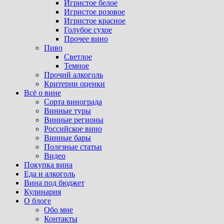
Игристое белое
Игристое розовое
Игристое красное
Голубое сухое
Прочее вино
Пиво
Светлое
Темное
Прочий алкоголь
Критерии оценки
Всё о вине
Сорта винограда
Винные туры
Винные регионы
Российское вино
Винные бары
Полезные статьи
Видео
Покупка вина
Еда и алкоголь
Вина под бюджет
Кулинария
О блоге
Обо мне
Контакты