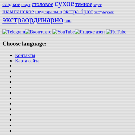
сухое
столовое
темное
сладкое
стаут
херес
шампанское
экстра-брют
шедеврально
экстра-сухое
экстраординарно
эль
Choose language:
Контакты
Карта сайта