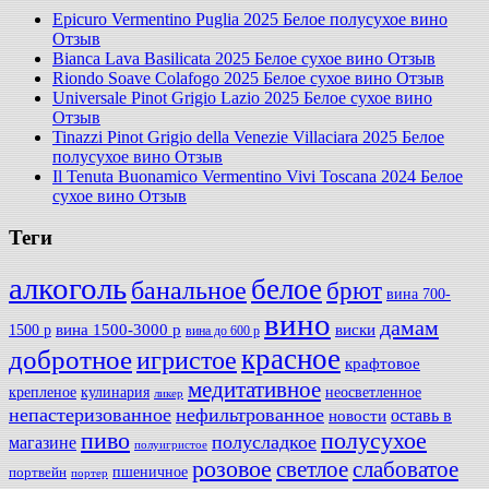
Epicuro Vermentino Puglia 2025 Белое полусухое вино
Отзыв
Bianca Lava Basilicata 2025 Белое сухое вино Отзыв
Riondo Soave Colafogo 2025 Белое сухое вино Отзыв
Universale Pinot Grigio Lazio 2025 Белое сухое вино
Отзыв
Tinazzi Pinot Grigio della Venezie Villaciara 2025 Белое
полусухое вино Отзыв
Il Tenuta Buonamico Vermentino Vivi Toscana 2024 Белое
сухое вино Отзыв
Теги
алкоголь
белое
банальное
брют
вина 700-
вино
дамам
вина 1500-3000 р
виски
1500 р
вина до 600 р
красное
добротное
игристое
крафтовое
медитативное
крепленое
кулинария
неосветленное
ликер
непастеризованное
нефильтрованное
оставь в
новости
полусухое
пиво
полусладкое
магазине
полуигристое
розовое
слабоватое
светлое
пшеничное
портвейн
портер