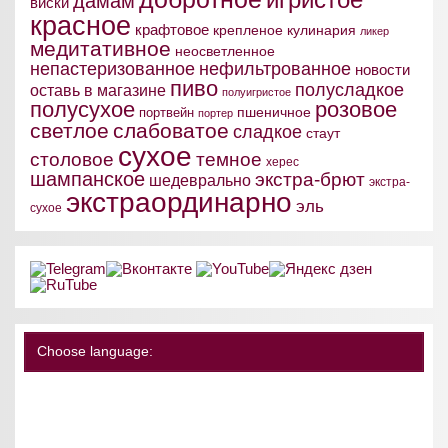
дамам
виски
красное
крафтовое
крепленое
кулинария
ликер
медитативное
неосветленное
непастеризованное
нефильтрованное
новости
пиво
полусладкое
оставь в магазине
полуигристое
полусухое
розовое
пшеничное
портвейн
портер
светлое
слабоватое
сладкое
стаут
сухое
столовое
темное
херес
шампанское
экстра-брют
шедеврально
экстра-
экстраординарно
эль
сухое
Choose language: