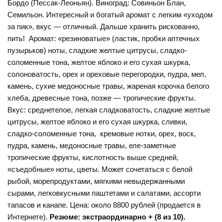
Бордо (Пессак-Леоньян). Виноград: Совиньон Блан,
Семильон. Интересный и богатый аромат с легким «уходом
за пик», вкус — отличный. Дальше хранить рискованно,
пить! Аромат: «резиноватые» (ластик, пробки аптечных
пузырьков) ноты, сладкие желтые цитрусы, сладко-
соломенные тона, желтое яблоко и его сухая шкурка,
солоноватость, орех и ореховые перегородки, пудра, мел,
камень, сухие медоносные травы, жареная корочка белого
хлеба, древесные тона, позже — тропические фрукты.
Вкус: среднетелое, легкая сладковатость, сладкие желтые
цитрусы, желтое яблоко и его сухая шкурка, сливки,
сладко-соломенные тона, кремовые нотки, орех, воск,
пудра, камень, медоносные травы, еле-заметные
тропические фрукты, кислотность выше средней,
«съедобные» ноты, цветы. Может сочетаться с белой
рыбой, морепродуктами, мягкими невыдержанными
сырами, легковкусными паштетами и салатами, ассорти
тапасов и канапе. Цена: около 8800 рублей (продается в
Интернете).
Резюме: экстраординарно + (8 из 10).