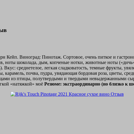
зыв
ерн Кейп. Виноград: Пинотаж. Сортовое, очень питкое и гастрон
, ноты шоколада, дым, копченые нотки, животные ноты («дичь»),
). Вкус: среднетелое, легкая сладковатость, темные фрукты, увя
 карамель, почва, пудра, увядающая бордовая роза, цветы, средн
юдами из птицы, полутвердыми и твердыми невыдержанными сыр
легкой «натяжкой» моё
Резюме: экстраординарно (но близко к шед