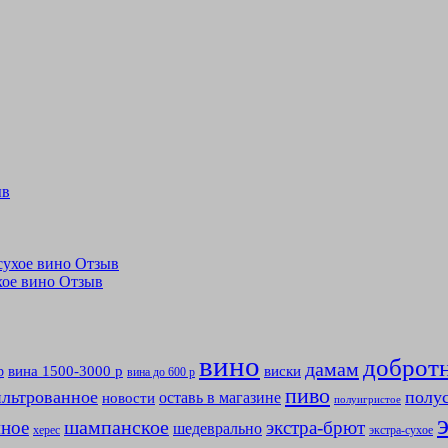
ыв
лусухое вино Отзыв
ухое вино Отзыв
вино
доброт
дамам
вина 1500-3000 р
виски
р
вина до 600 р
пиво
льтрованное
полу
оставь в магазине
новости
полуигристое
мное
шампанское
экстра-брют
шедеврально
херес
экстра-сухое