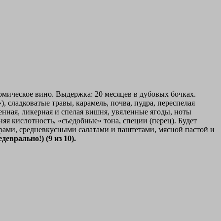
омическое вино. Выдержка: 20 месяцев в дубовых бочках.
 сладковатые травы, карамель, почва, пудра, переспелая
ленная, ликерная и спелая вишня, увяленные ягоды, ноты
яя кислотность, «съедобные» тона, специи (перец). Будет
ами, средневкусными салатами и паштетами, мясной пастой и
еврально!) (9 из 10).