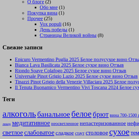
О блоге
(2)
Обо мне
(1)
Покупка вина
(1)
Прочее
(25)
Vox populi
(16)
День победы
(1)
Страницы Великой войны
(8)
Свежие записи
Epicuro Vermentino Puglia 2025 Белое полусухое вино Отз
Bianca Lava Basilicata 2025 Белое сухое вино Отзыв
Riondo Soave Colafogo 2025 Белое сухое вино Отзыв
Universale Pinot Grigio Lazio 2025 Белое сухое вино Отзыв
Tinazzi Pinot Grigio della Venezie Villaciara 2025 Белое по
Il Tenuta Buonamico Vermentino Vivi Toscana 2024 Белое с
Теги
алкоголь
белое
банальное
брют
вина 700-1500 
медитативное
непастеризованное
нефи
неосветленное
ликер
сухое
слабоватое
светлое
столовое
те
сладкое
стаут