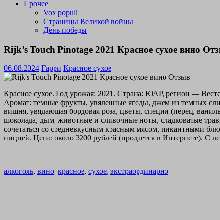
Прочее
Vox populi
Страницы Великой войны
День победы
Rijk’s Touch Pinotage 2021 Красное сухое вино От
06.08.2024
Гарри
Красное сухое
Красное сухое. Год урожая: 2021. Страна: ЮАР, регион — Вест
Аромат: темные фрукты, увяленные ягоды, джем из темных слив
вишня, увядающая бордовая роза, цветы, специи (перец, ваниль
шоколада, дым, животные и сливочные ноты, сладковатые травы,
сочетаться со средневкусным красным мясом, пикантными бл
пиццей. Цена: около 3200 рублей (продается в Интернете). С 
алкоголь
,
вино
,
красное
,
сухое
,
экстраординарно