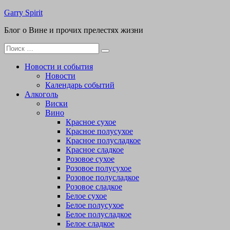
Перейти
Garry Spirit
к
Блог о Вине и прочих прелестях жизни
содержимому
Поиск
для:
Новости и события
Новости
Календарь событий
Алкоголь
Виски
Вино
Красное сухое
Красное полусухое
Красное полусладкое
Красное сладкое
Розовое сухое
Розовое полусухое
Розовое полусладкое
Розовое сладкое
Белое сухое
Белое полусухое
Белое полусладкое
Белое сладкое