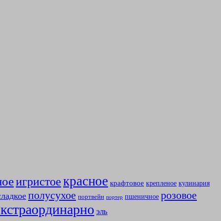
красное
ное
игристое
крафтовое
крепленое
кулинария
полусухое
розовое
сладкое
пшеничное
портвейн
портер
экстраординарно
эль