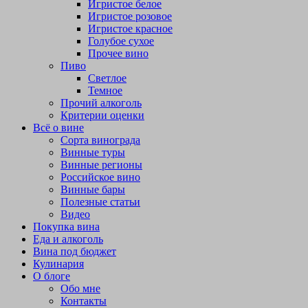
Игристое белое
Игристое розовое
Игристое красное
Голубое сухое
Прочее вино
Пиво
Светлое
Темное
Прочий алкоголь
Критерии оценки
Всё о вине
Сорта винограда
Винные туры
Винные регионы
Российское вино
Винные бары
Полезные статьи
Видео
Покупка вина
Еда и алкоголь
Вина под бюджет
Кулинария
О блоге
Обо мне
Контакты