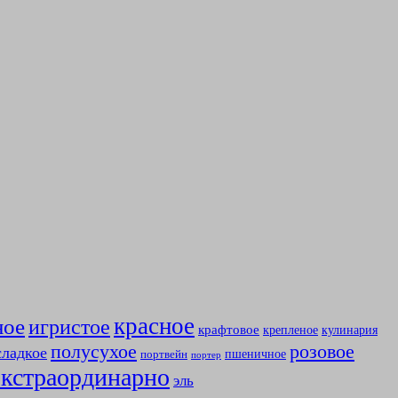
красное
ное
игристое
крафтовое
крепленое
кулинария
полусухое
розовое
сладкое
пшеничное
портвейн
портер
экстраординарно
эль