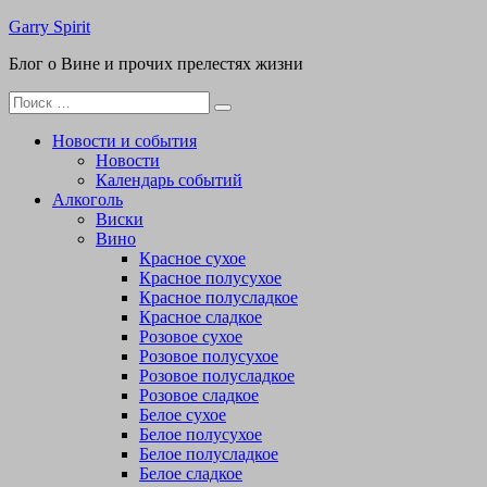
Перейти
Garry Spirit
к
Блог о Вине и прочих прелестях жизни
содержимому
Поиск
для:
Новости и события
Новости
Календарь событий
Алкоголь
Виски
Вино
Красное сухое
Красное полусухое
Красное полусладкое
Красное сладкое
Розовое сухое
Розовое полусухое
Розовое полусладкое
Розовое сладкое
Белое сухое
Белое полусухое
Белое полусладкое
Белое сладкое