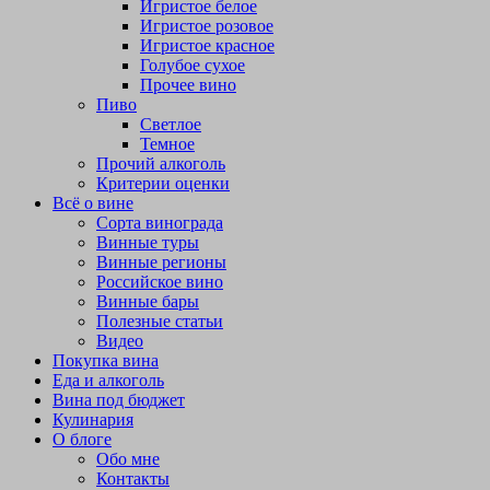
Игристое белое
Игристое розовое
Игристое красное
Голубое сухое
Прочее вино
Пиво
Светлое
Темное
Прочий алкоголь
Критерии оценки
Всё о вине
Сорта винограда
Винные туры
Винные регионы
Российское вино
Винные бары
Полезные статьи
Видео
Покупка вина
Еда и алкоголь
Вина под бюджет
Кулинария
О блоге
Обо мне
Контакты