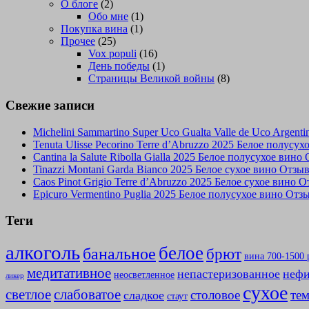
О блоге
(2)
Обо мне
(1)
Покупка вина
(1)
Прочее
(25)
Vox populi
(16)
День победы
(1)
Страницы Великой войны
(8)
Свежие записи
Michelini Sammartino Super Uco Gualta Valle de Uco Argen
Tenuta Ulisse Pecorino Terre d’Abruzzo 2025 Белое полусу
Cantina la Salute Ribolla Gialla 2025 Белое полусухое вино
Tinazzi Montani Garda Bianco 2025 Белое сухое вино Отзы
Caos Pinot Grigio Terre d’Abruzzo 2025 Белое сухое вино 
Epicuro Vermentino Puglia 2025 Белое полусухое вино Отз
Теги
алкоголь
белое
банальное
брют
вина 700-1500 
медитативное
непастеризованное
нефи
неосветленное
ликер
сухое
слабоватое
светлое
столовое
те
сладкое
стаут