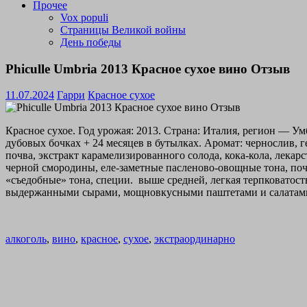
Прочее
Vox populi
Страницы Великой войны
День победы
Phiculle Umbria 2013 Красное сухое вино Отзыв
11.07.2024
Гарри
Красное сухое
Красное сухое. Год урожая: 2013. Страна: Италия, регион — У
дубовых бочках + 24 месяцев в бутылках. Аромат: чернослив, 
почва, экстракт карамелизированного солода, кока-кола, лекарс
черной смородины, еле-заметные пасленово-овощные тона, почв
«съедобные» тона, специи. выше средней, легкая терпковато
выдержанными сырами, мощновкусными паштетами и салатами, 
алкоголь
,
вино
,
красное
,
сухое
,
экстраординарно