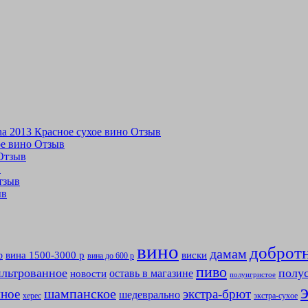
tina 2013 Красное сухое вино Отзыв
хое вино Отзыв
 Отзыв
в
Отзыв
ыв
вино
доброт
дамам
вина 1500-3000 р
виски
р
вина до 600 р
пиво
льтрованное
полу
оставь в магазине
новости
полуигристое
мное
шампанское
экстра-брют
шедеврально
херес
экстра-сухое