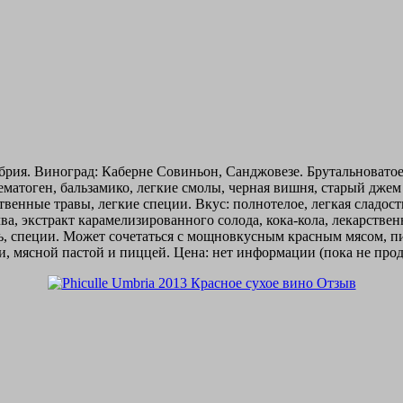
мбрия. Виноград: Каберне Совиньон, Санджовезе. Брутальноватое
гематоген, бальзамико, легкие смолы, черная вишня, старый дже
твенные травы, легкие специи. Вкус: полнотелое, легкая сладост
а, экстракт карамелизированного солода, кока-кола, лекарствен
сть, специи. Может сочетаться с мощновкусным красным мясом,
мясной пастой и пиццей. Цена: нет информации (пока не прод