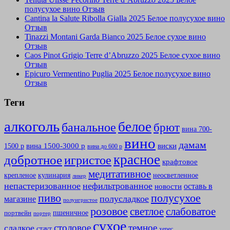
полусухое вино Отзыв
Cantina la Salute Ribolla Gialla 2025 Белое полусухое вино
Отзыв
Tinazzi Montani Garda Bianco 2025 Белое сухое вино
Отзыв
Caos Pinot Grigio Terre d’Abruzzo 2025 Белое сухое вино
Отзыв
Epicuro Vermentino Puglia 2025 Белое полусухое вино
Отзыв
Теги
алкоголь
белое
банальное
брют
вина 700-
вино
дамам
вина 1500-3000 р
виски
1500 р
вина до 600 р
красное
добротное
игристое
крафтовое
медитативное
крепленое
кулинария
неосветленное
ликер
непастеризованное
нефильтрованное
оставь в
новости
полусухое
пиво
полусладкое
магазине
полуигристое
розовое
слабоватое
светлое
пшеничное
портвейн
портер
сухое
столовое
темное
сладкое
стаут
херес