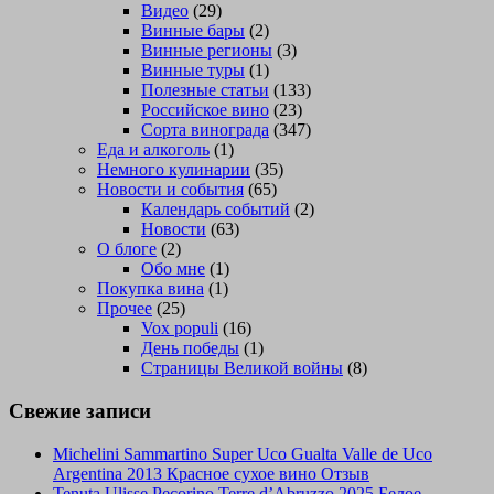
Видео
(29)
Винные бары
(2)
Винные регионы
(3)
Винные туры
(1)
Полезные статьи
(133)
Российское вино
(23)
Сорта винограда
(347)
Еда и алкоголь
(1)
Немного кулинарии
(35)
Новости и события
(65)
Календарь событий
(2)
Новости
(63)
О блоге
(2)
Обо мне
(1)
Покупка вина
(1)
Прочее
(25)
Vox populi
(16)
День победы
(1)
Страницы Великой войны
(8)
Свежие записи
Michelini Sammartino Super Uco Gualta Valle de Uco
Argentina 2013 Красное сухое вино Отзыв
Tenuta Ulisse Pecorino Terre d’Abruzzo 2025 Белое