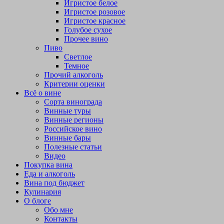
Игристое белое
Игристое розовое
Игристое красное
Голубое сухое
Прочее вино
Пиво
Светлое
Темное
Прочий алкоголь
Критерии оценки
Всё о вине
Сорта винограда
Винные туры
Винные регионы
Российское вино
Винные бары
Полезные статьи
Видео
Покупка вина
Еда и алкоголь
Вина под бюджет
Кулинария
О блоге
Обо мне
Контакты