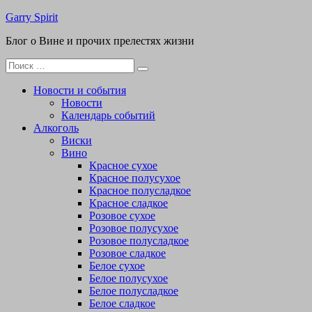
Перейти
Garry Spirit
к
Блог о Вине и прочих прелестях жизни
содержимому
Поиск
для:
Новости и события
Новости
Календарь событий
Алкоголь
Виски
Вино
Красное сухое
Красное полусухое
Красное полусладкое
Красное сладкое
Розовое сухое
Розовое полусухое
Розовое полусладкое
Розовое сладкое
Белое сухое
Белое полусухое
Белое полусладкое
Белое сладкое