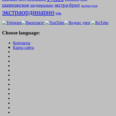
шампанское
экстра-брют
шедеврально
экстра-сухое
экстраординарно
эль
Choose language:
Контакты
Карта сайта