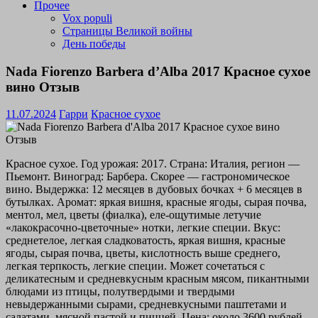
Прочее
Vox populi
Страницы Великой войны
День победы
Nada Fiorenzo Barbera d’Alba 2017 Красное сухое
вино Отзыв
11.07.2024
Гарри
Красное сухое
Красное сухое. Год урожая: 2017. Страна: Италия, регион —
Пьемонт. Виноград: Барбера. Скорее — гастрономическое
вино. Выдержка: 12 месяцев в дубовых бочках + 6 месяцев в
бутылках. Аромат: яркая вишня, красные ягоды, сырая почва,
ментол, мел, цветы (фиалка), еле-ощутимые летучие
«лакокрасочно-цветочные» нотки, легкие специи. Вкус:
среднетелое, легкая сладковатость, яркая вишня, красные
ягоды, сырая почва, цветы, кислотность выше среднего,
легкая терпкость, легкие специи. Может сочетаться с
деликатесным и средневкусным красным мясом, пикантными
блюдами из птицы, полутвердыми и твердыми
невыдержанными сырами, средневкусными паштетами и
салатами, мясной пастой и пиццей. Цена: около 3600 рублей