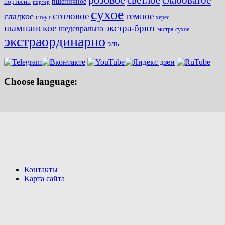
слабоватое
светлое
пшеничное
портвейн
портер
сухое
столовое
темное
сладкое
стаут
херес
шампанское
экстра-брют
шедеврально
экстра-сухое
экстраординарно
эль
Choose language:
Контакты
Карта сайта