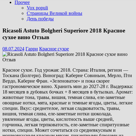
Прочее
Vox populi
Страницы Великой войны
День победы
Ricasoli Astuto Bolgheri Superiore 2018 Красное
сухое вино Отзыв
08.07.2024
Гарри
Красное сухое
Красное сухое. Год урожая: 2018. Страна: Италия, регион —
Тоскана (Болгери). Виноград: Каберне Совиньон, Мерло, Пти
Вердо, Каберне Фран. «Зеленоватое» и пока скорее
гастрономическое вино. Хранить мин до 2027-28 г. Выдержка:
18 месяцев в дубовых бочках + 8 месяцев в бутылках. Аромат:
животные тона, травы, вишня, темная слива, еле-заметные
овощные нотки, мята, красные и темные ягоды, цветы, легкие
специи. Вкус: среднетелое, легкая сладковатость, травы,
вишня, темная слива, еле-заметные нотки шоколада,
увяленные ягоды, цветы, кислотность выше средней,
горчинка, легкая терпковатость, еле-заметные спиритуозные
нотки, специи. Может сочетаться со средневкусным и
мощновкусным красным мясом, пикантными блюдами из