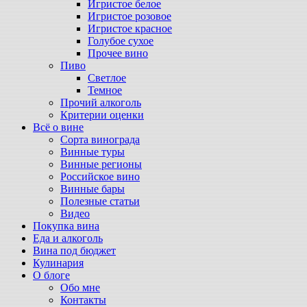
Игристое белое
Игристое розовое
Игристое красное
Голубое сухое
Прочее вино
Пиво
Светлое
Темное
Прочий алкоголь
Критерии оценки
Всё о вине
Сорта винограда
Винные туры
Винные регионы
Российское вино
Винные бары
Полезные статьи
Видео
Покупка вина
Еда и алкоголь
Вина под бюджет
Кулинария
О блоге
Обо мне
Контакты