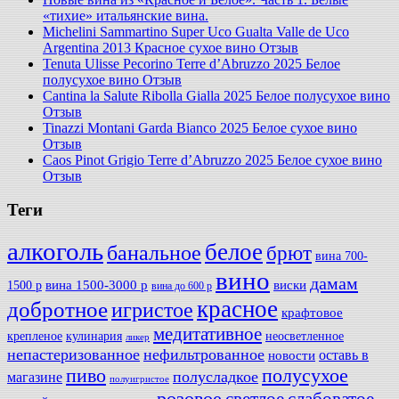
«тихие» итальянские вина.
Michelini Sammartino Super Uco Gualta Valle de Uco
Argentina 2013 Красное сухое вино Отзыв
Tenuta Ulisse Pecorino Terre d’Abruzzo 2025 Белое
полусухое вино Отзыв
Cantina la Salute Ribolla Gialla 2025 Белое полусухое вино
Отзыв
Tinazzi Montani Garda Bianco 2025 Белое сухое вино
Отзыв
Caos Pinot Grigio Terre d’Abruzzo 2025 Белое сухое вино
Отзыв
Теги
алкоголь
белое
банальное
брют
вина 700-
вино
дамам
вина 1500-3000 р
виски
1500 р
вина до 600 р
красное
добротное
игристое
крафтовое
медитативное
крепленое
кулинария
неосветленное
ликер
непастеризованное
нефильтрованное
оставь в
новости
полусухое
пиво
полусладкое
магазине
полуигристое
розовое