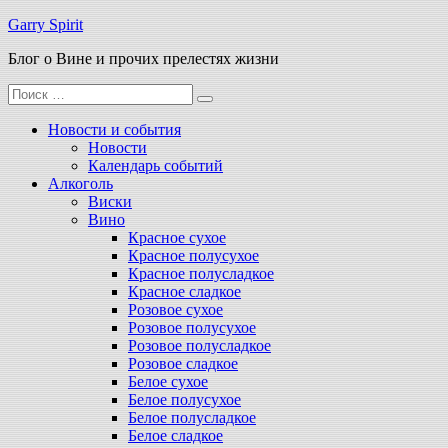
Перейти
Garry Spirit
к
Блог о Вине и прочих прелестях жизни
содержимому
Поиск
для:
Новости и события
Новости
Календарь событий
Алкоголь
Виски
Вино
Красное сухое
Красное полусухое
Красное полусладкое
Красное сладкое
Розовое сухое
Розовое полусухое
Розовое полусладкое
Розовое сладкое
Белое сухое
Белое полусухое
Белое полусладкое
Белое сладкое