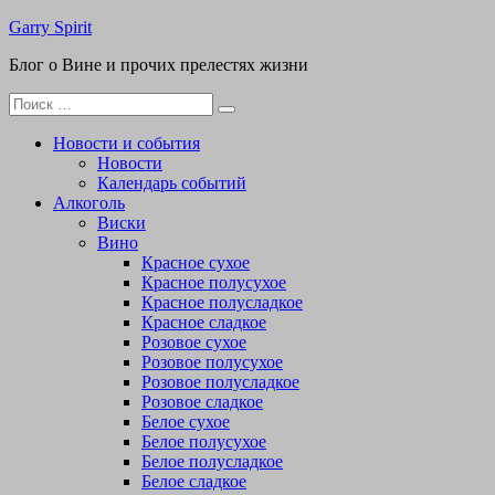
Перейти
Garry Spirit
к
Блог о Вине и прочих прелестях жизни
содержимому
Поиск
для:
Новости и события
Новости
Календарь событий
Алкоголь
Виски
Вино
Красное сухое
Красное полусухое
Красное полусладкое
Красное сладкое
Розовое сухое
Розовое полусухое
Розовое полусладкое
Розовое сладкое
Белое сухое
Белое полусухое
Белое полусладкое
Белое сладкое