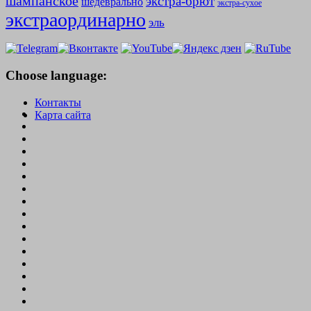
шампанское
экстра-брют
шедеврально
экстра-сухое
экстраординарно
эль
Choose language:
Контакты
Карта сайта