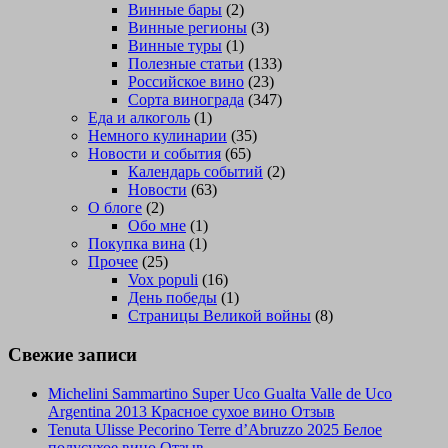
Винные бары
(2)
Винные регионы
(3)
Винные туры
(1)
Полезные статьи
(133)
Российское вино
(23)
Сорта винограда
(347)
Еда и алкоголь
(1)
Немного кулинарии
(35)
Новости и события
(65)
Календарь событий
(2)
Новости
(63)
О блоге
(2)
Обо мне
(1)
Покупка вина
(1)
Прочее
(25)
Vox populi
(16)
День победы
(1)
Страницы Великой войны
(8)
Свежие записи
Michelini Sammartino Super Uco Gualta Valle de Uco
Argentina 2013 Красное сухое вино Отзыв
Tenuta Ulisse Pecorino Terre d’Abruzzo 2025 Белое
полусухое вино Отзыв