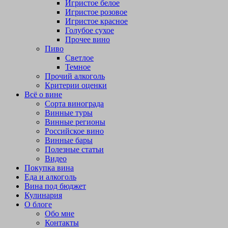
Игристое белое
Игристое розовое
Игристое красное
Голубое сухое
Прочее вино
Пиво
Светлое
Темное
Прочий алкоголь
Критерии оценки
Всё о вине
Сорта винограда
Винные туры
Винные регионы
Российское вино
Винные бары
Полезные статьи
Видео
Покупка вина
Еда и алкоголь
Вина под бюджет
Кулинария
О блоге
Обо мне
Контакты