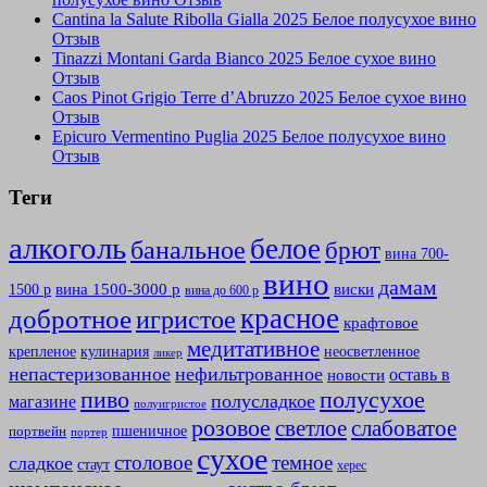
Cantina la Salute Ribolla Gialla 2025 Белое полусухое вино
Отзыв
Tinazzi Montani Garda Bianco 2025 Белое сухое вино
Отзыв
Caos Pinot Grigio Terre d’Abruzzo 2025 Белое сухое вино
Отзыв
Epicuro Vermentino Puglia 2025 Белое полусухое вино
Отзыв
Теги
алкоголь
белое
банальное
брют
вина 700-
вино
дамам
вина 1500-3000 р
виски
1500 р
вина до 600 р
красное
добротное
игристое
крафтовое
медитативное
крепленое
кулинария
неосветленное
ликер
непастеризованное
нефильтрованное
оставь в
новости
полусухое
пиво
полусладкое
магазине
полуигристое
розовое
слабоватое
светлое
пшеничное
портвейн
портер
сухое
столовое
темное
сладкое
стаут
херес