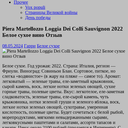
Прочее
Vox populi
Страницы Великой войны
День победы
Piera Martellozzo Loggia Dei Colli Sauvignon 2022
Белое сухое вино Отзыв
08.05.2024
Гарри
Белое сухое
Белое сухое. Год урожая: 2022. Страна: Италия, регион —
Фриули. Виноград: Совиньон Блан. Сортовое, питкое, но
слегка «водянистое» (в жару на пляже — самое то). Аромат:
легковатый — зеленые травы, еле-заметный крыжовник,
сырой камень, воск, легкие нотки зеленых овощей, сухие
горные травы, полевые цветы. Вкус: легкотелое, еле-заметная
сладковатость, зеленые травы, еле-сырой камень, чуть
крыжовника, нотки зеленой груши и зеленого яблока, воск,
легкие нотки зеленых овощей, сухотравье, умеренная
кислотность, полевые цветы. Будет сочетаться с белой рыбой,
морепродуктами, мягкими невыдержанными сырами,
легковкусными паштетами и салатами, ассорти тапасов и
канапе. Цена: около 2100 рублей (продается в Интернете). С