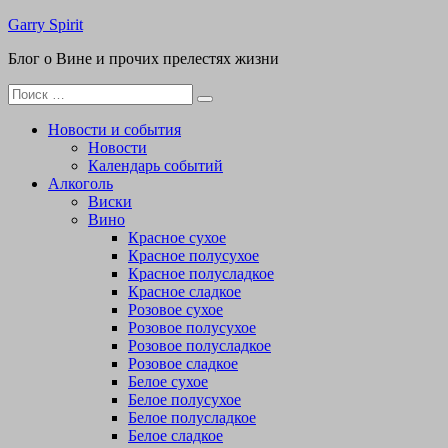
Перейти
Garry Spirit
к
Блог о Вине и прочих прелестях жизни
содержимому
Поиск
для:
Новости и события
Новости
Календарь событий
Алкоголь
Виски
Вино
Красное сухое
Красное полусухое
Красное полусладкое
Красное сладкое
Розовое сухое
Розовое полусухое
Розовое полусладкое
Розовое сладкое
Белое сухое
Белое полусухое
Белое полусладкое
Белое сладкое