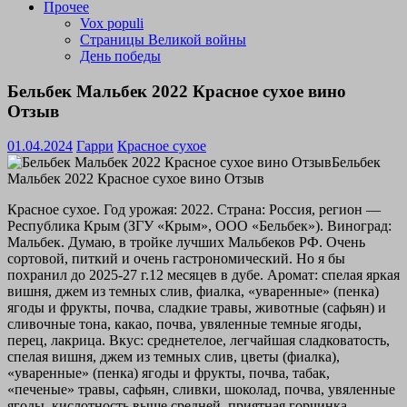
Прочее
Vox populi
Страницы Великой войны
День победы
Бельбек Мальбек 2022 Красное сухое вино
Отзыв
01.04.2024
Гарри
Красное сухое
Красное сухое. Год урожая: 2022. Страна: Россия, регион —
Республика Крым (ЗГУ «Крым», ООО «Бельбек»). Виноград:
Мальбек. Думаю, в тройке лучших Мальбеков РФ. Очень
сортовой, питкий и очень гастрономический. Но я бы
похранил до 2025-27 г.12 месяцев в дубе. Аромат: спелая яркая
вишня, джем из темных слив, фиалка, «уваренные» (пенка)
ягоды и фрукты, почва, сладкие травы, животные (сафьян) и
сливочные тона, какао, почва, увяленные темные ягоды,
перец, лакрица. Вкус: среднетелое, легчайшая сладковатость,
спелая вишня, джем из темных слив, цветы (фиалка),
«уваренные» (пенка) ягоды и фрукты, почва, табак,
«печеные» травы, сафьян, сливки, шоколад, почва, увяленные
ягоды, кислотность выше средней, приятная горчинка,