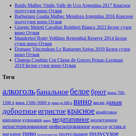
Ruido Malbec Vinilo Valle de Uco Argentina 2017 Красное
полусухое вино Отзыв
Barbarians Gualta Malbec Mendoza Argentina 2016 Красное
полусухое вино Отзыв
Giorgio Meletti Cavallari Bolgheri Bianco 2023 Белое сухое
вино Отзыв
Mantlerhof Roter Veltliner Reisenthal Reserve 2014 Белое
сухое вино Отзыв
Domane Vincendeau Le Raguenet Anjou 2019 Белое сухое
вино Отзыв
Chateau Couhins Cru Classe de Graves Pessac-Leognan
2019 Белое сухое вино Отзыв
Теги
алкоголь
белое
банальное
брют
вина 700-
вино
дамам
вина 1500-3000 р
виски
1500 р
вина до 600 р
красное
добротное
игристое
крафтовое
медитативное
крепленое
кулинария
неосветленное
ликер
непастеризованное
нефильтрованное
оставь в
новости
полусухое
пиво
полусладкое
магазине
полуигристое