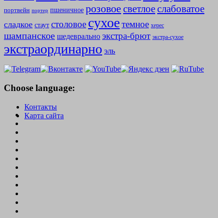
розовое
слабоватое
светлое
пшеничное
портвейн
портер
сухое
столовое
темное
сладкое
стаут
херес
шампанское
экстра-брют
шедеврально
экстра-сухое
экстраординарно
эль
Choose language:
Контакты
Карта сайта