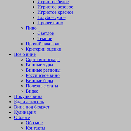
Игристое белое
Игристое розовое
Игристое красное
Голубое сухое
Прочее вино
Пиво
Светлое
Темное
Прочий алкоголь
Критерии оценки
Всё о вине
Сорта винограда
Винные туры
Винные регионы
Российское вино
Винные бары
Полезные статьи
Видео
Покупка вина
Еда и алкоголь
Вина под бюджет
Кулинария
О блоге
Обо мне
Контакты