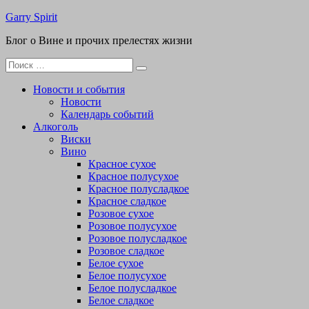
Перейти
Garry Spirit
к
Блог о Вине и прочих прелестях жизни
содержимому
Поиск
для:
Новости и события
Новости
Календарь событий
Алкоголь
Виски
Вино
Красное сухое
Красное полусухое
Красное полусладкое
Красное сладкое
Розовое сухое
Розовое полусухое
Розовое полусладкое
Розовое сладкое
Белое сухое
Белое полусухое
Белое полусладкое
Белое сладкое