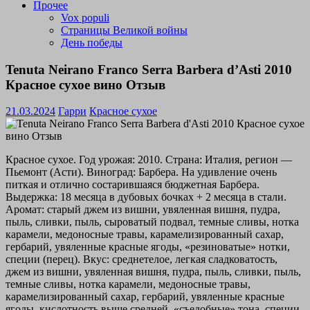
Прочее
Vox populi
Страницы Великой войны
День победы
Tenuta Neirano Franco Serra Barbera d’Asti 2010
Красное сухое вино Отзыв
21.03.2024
Гарри
Красное сухое
Красное сухое. Год урожая: 2010. Страна: Италия, регион —
Пьемонт (Асти). Виноград: Барбера. На удивление очень
питкая и отлично состарившаяся бюджетная Барбера.
Выдержка: 18 месяца в дубовых бочках + 2 месяца в стали.
Аромат: старый джем из вишни, увяленная вишня, пудра,
пыль, сливки, пыль, сыроватый подвал, темные сливы, нотка
карамели, медоносные травы, карамелизированный сахар,
гербарий, увяленные красные ягоды, «резиноватые» нотки,
специи (перец). Вкус: среднетелое, легкая сладковатость,
джем из вишни, увяленная вишня, пудра, пыль, сливки, пыль,
темные сливы, нотка карамели, медоносные травы,
карамелизированный сахар, гербарий, увяленные красные
ягоды, кислотность выше средней, «съедобные» тона, специи