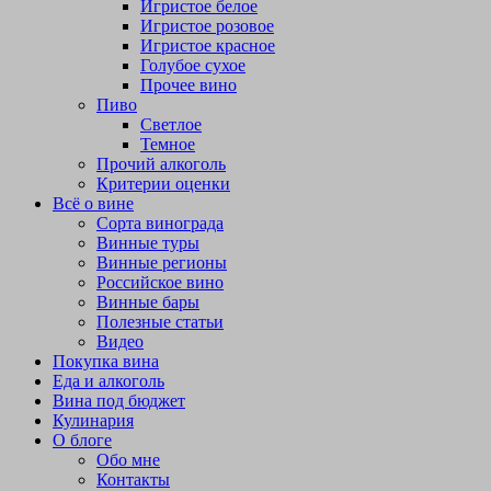
Игристое белое
Игристое розовое
Игристое красное
Голубое сухое
Прочее вино
Пиво
Светлое
Темное
Прочий алкоголь
Критерии оценки
Всё о вине
Сорта винограда
Винные туры
Винные регионы
Российское вино
Винные бары
Полезные статьи
Видео
Покупка вина
Еда и алкоголь
Вина под бюджет
Кулинария
О блоге
Обо мне
Контакты