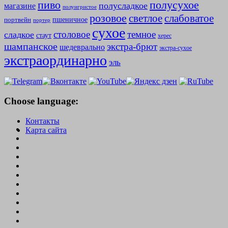
полусухое
пиво
полусладкое
магазине
полуигристое
розовое
слабоватое
светлое
пшеничное
портвейн
портер
сухое
столовое
темное
сладкое
стаут
херес
шампанское
экстра-брют
шедеврально
экстра-сухое
экстраординарно
эль
Choose language:
Контакты
Карта сайта