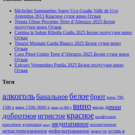
Michelini Sammartino Super Uco Gualta Valle de Uco
Argentina 2013 Красное сухое вино Отзыв
Tenuta Ulisse Pecorino Terre d’Abruzzo 2025 Белое
полусухое вино Отзыв
Cantina la Salute Ribolla Gialla 2025 Белое полусухое вино
Отзыв
Tinazzi Montani Garda Bianco 2025 Белое сухое вино
Отзыв
Caos Pinot Grigio Terre d’Abruzzo 2025 Белое сухое вино
Отзыв
Epicuro Vermentino Puglia 2025 Белое полусухое вино
Отзыв
Теги
алкоголь
белое
банальное
брют
вина 700-
вино
дамам
вина 1500-3000 р
виски
1500 р
вина до 600 р
красное
добротное
игристое
крафтовое
медитативное
крепленое
кулинария
неосветленное
ликер
непастеризованное
нефильтрованное
оставь в
новости