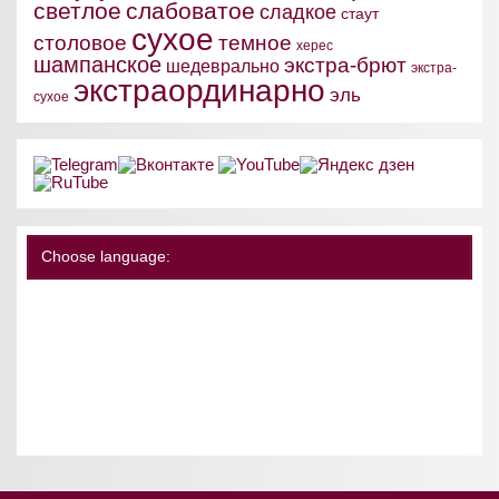
светлое
слабоватое
сладкое
стаут
сухое
столовое
темное
херес
шампанское
экстра-брют
шедеврально
экстра-
экстраординарно
эль
сухое
Choose language: