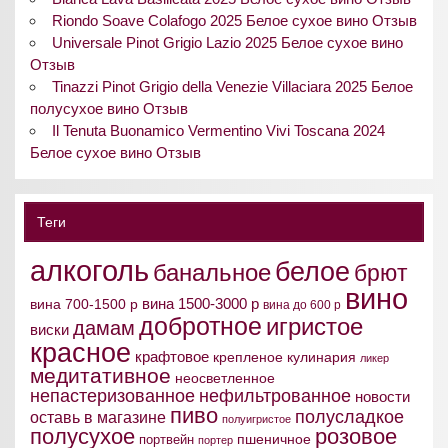
Riondo Soave Colafogo 2025 Белое сухое вино Отзыв
Universale Pinot Grigio Lazio 2025 Белое сухое вино
Отзыв
Tinazzi Pinot Grigio della Venezie Villaciara 2025 Белое
полусухое вино Отзыв
Il Tenuta Buonamico Vermentino Vivi Toscana 2024
Белое сухое вино Отзыв
Теги
алкоголь
белое
банальное
брют
вино
вина 1500-3000 р
вина 700-1500 р
вина до 600 р
добротное
игристое
дамам
виски
красное
крафтовое
крепленое
кулинария
ликер
медитативное
неосветленное
непастеризованное
нефильтрованное
новости
пиво
полусладкое
оставь в магазине
полуигристое
полусухое
розовое
пшеничное
портвейн
портер