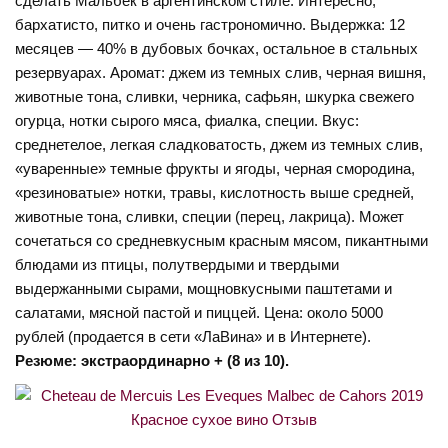
сделать Мальбек в аргентинском стиле. Интересно,
бархатисто, питко и очень гастрономично. Выдержка: 12
месяцев — 40% в дубовых бочках, остальное в стальных
резервуарах. Аромат: джем из темных слив, черная вишня,
животные тона, сливки, черника, сафьян, шкурка свежего
огурца, нотки сырого мяса, фиалка, специи. Вкус:
среднетелое, легкая сладковатость, джем из темных слив,
«уваренные» темные фрукты и ягоды, черная смородина,
«резиноватые» нотки, травы, кислотность выше средней,
животные тона, сливки, специи (перец, лакрица). Может
сочетаться со средневкусным красным мясом, пикантными
блюдами из птицы, полутвердыми и твердыми
выдержанными сырами, мощновкусными паштетами и
салатами, мясной пастой и пиццей. Цена: около 5000
рублей (продается в сети «ЛаВина» и в Интернете).
Резюме: экстраординарно + (8 из 10).