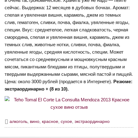
и очень гастрономическое. Хранить уже не надо — пейте
сейчас. Выдержка: 12 месяцев в дубовых бочках. Аромат:
спелая и увяленная вишня, карамель, джем из темных
слив, гематоген, сливки, почва, фиалка, увяленные ягоды,
специи. Вкус: среднетелое, легкая сладковатость, черная
смородина, спелая и увяленная вишня, карамель, джем из
темных слив, животные нотки, сливки, почва, фиалка,
увяленные ягоды, средняя кислотность, специи. Может
сочетаться со средневкусным и мощновкусным красным
мясом, пикантными блюдами из птицы, полутвердыми и
твердыми выдержанными сырами, мясной пастой и пиццей.
Цена: около 3000 рублей (продается в Интернете).
Резюме:
экстраординарно + (8 из 10).
алкоголь
,
вино
,
красное
,
сухое
,
экстраординарно