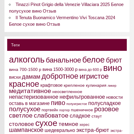
Tinazzi Pinot Grigio della Venezie Villaciara 2025 Белое
полусухое вино Отзыв
Il Tenuta Buonamico Vermentino Vivi Toscana 2024
Белое сухое вино Отзыв
Теги
алкоголь
белое
банальное
брют
вино
вина 1500-3000 р
вина 700-1500 р
вина до 600 р
добротное
игристое
дамам
виски
красное
крафтовое
крепленое
кулинария
ликер
медитативное
неосветленное
непастеризованное
нефильтрованное
новости
пиво
полусладкое
оставь в магазине
полуигристое
полусухое
розовое
пшеничное
портвейн
портер
светлое
слабоватое
сладкое
стаут
сухое
столовое
темное
херес
шампанское
экстра-брют
шедеврально
экстра-