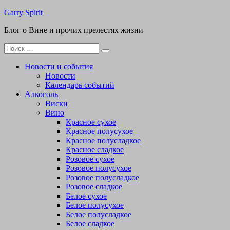
Перейти
Garry Spirit
к
Блог о Вине и прочих прелестях жизни
содержимому
Поиск
для:
Новости и события
Новости
Календарь событий
Алкоголь
Виски
Вино
Красное сухое
Красное полусухое
Красное полусладкое
Красное сладкое
Розовое сухое
Розовое полусухое
Розовое полусладкое
Розовое сладкое
Белое сухое
Белое полусухое
Белое полусладкое
Белое сладкое