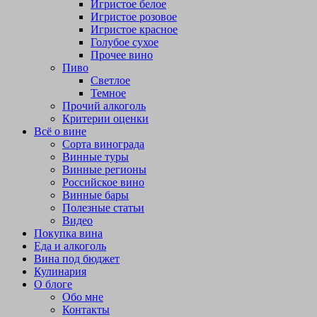
Игристое белое
Игристое розовое
Игристое красное
Голубое сухое
Прочее вино
Пиво
Светлое
Темное
Прочий алкоголь
Критерии оценки
Всё о вине
Сорта винограда
Винные туры
Винные регионы
Российское вино
Винные бары
Полезные статьи
Видео
Покупка вина
Еда и алкоголь
Вина под бюджет
Кулинария
О блоге
Обо мне
Контакты