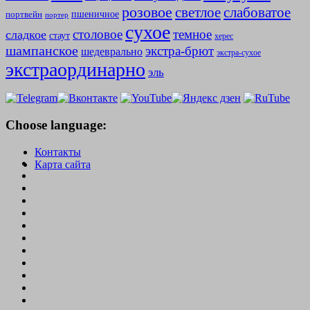
розовое
слабоватое
светлое
пшеничное
портвейн
портер
сухое
столовое
темное
сладкое
стаут
херес
шампанское
экстра-брют
шедеврально
экстра-сухое
экстраординарно
эль
Choose language:
Контакты
Карта сайта