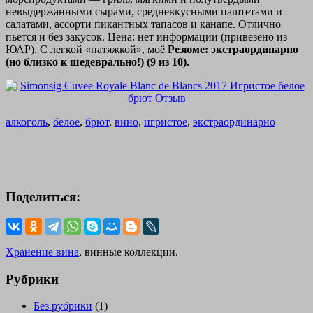
невыдержанными сырами, средневкусными паштетами и
салатами, ассорти пикантных тапасов и канапе. Отлично
пьется и без закусок. Цена: нет информации (привезено из
ЮАР). С легкой «натяжкой», моё
Резюме: экстраординарно
(но близко к шедеврально!) (9 из 10).
алкоголь
,
белое
,
брют
,
вино
,
игристое
,
экстраординарно
Поделиться:
Хранение вина
, винные коллекции.
Рубрики
Без рубрики
(1)