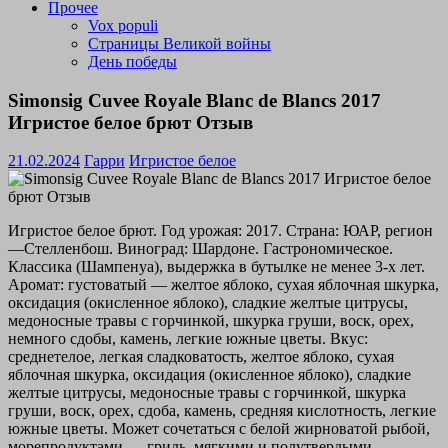
Прочее
Vox populi
Страницы Великой войны
День победы
Simonsig Cuvee Royale Blanc de Blancs 2017
Игристое белое брют Отзыв
21.02.2024
Гарри
Игристое белое
Игристое белое брют. Год урожая: 2017. Страна: ЮАР, регион
—Стелленбош. Виноград: Шардоне. Гастрономическое.
Классика (Шампенуа), выдержка в бутылке не менее 3-х лет.
Аромат: густоватый — желтое яблоко, сухая яблочная шкурка,
оксидация (окисленное яблоко), сладкие желтые цитрусы,
медоносные травы с горчинкой, шкурка груши, воск, орех,
немного сдобы, камень, легкие южные цветы. Вкус:
среднетелое, легкая сладковатость, желтое яблоко, сухая
яблочная шкурка, оксидация (окисленное яблоко), сладкие
желтые цитрусы, медоносные травы с горчинкой, шкурка
груши, воск, орех, сдоба, камень, средняя кислотность, легкие
южные цветы. Может сочетаться с белой жирноватой рыбой,
морепродуктами — гриль, мягкими и полутвердыми