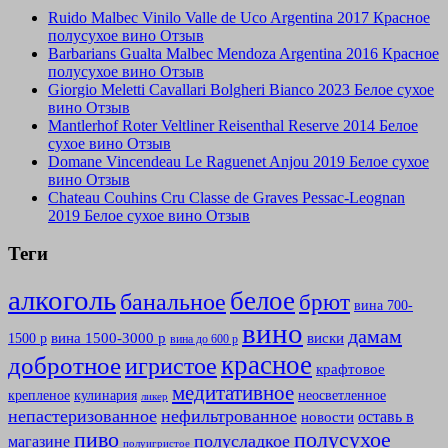
Ruido Malbec Vinilo Valle de Uco Argentina 2017 Красное
полусухое вино Отзыв
Barbarians Gualta Malbec Mendoza Argentina 2016 Красное
полусухое вино Отзыв
Giorgio Meletti Cavallari Bolgheri Bianco 2023 Белое сухое
вино Отзыв
Mantlerhof Roter Veltliner Reisenthal Reserve 2014 Белое
сухое вино Отзыв
Domane Vincendeau Le Raguenet Anjou 2019 Белое сухое
вино Отзыв
Chateau Couhins Cru Classe de Graves Pessac-Leognan
2019 Белое сухое вино Отзыв
Теги
алкоголь
белое
банальное
брют
вина 700-
вино
дамам
вина 1500-3000 р
виски
1500 р
вина до 600 р
красное
добротное
игристое
крафтовое
медитативное
крепленое
кулинария
неосветленное
ликер
непастеризованное
нефильтрованное
оставь в
новости
полусухое
пиво
полусладкое
магазине
полуигристое