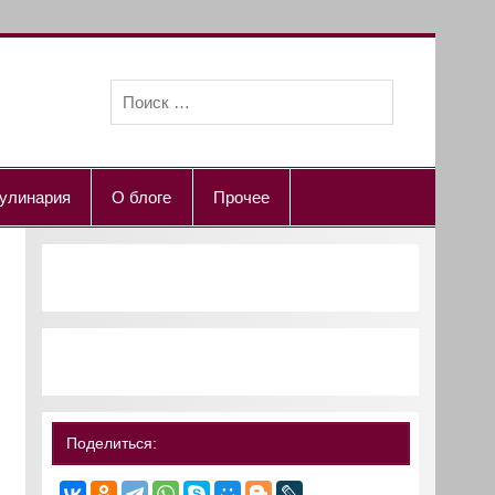
улинария
О блоге
Прочее
Поделиться: