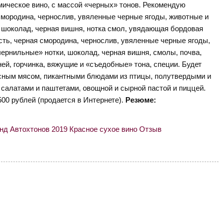
мическое вино, с массой «черных» тонов. Рекомендую
я смородина, чернослив, увяленные черные ягоды, животные и
, шоколад, черная вишня, нотка смол, увядающая бордовая
ость, черная смородина, чернослив, увяленные черные ягоды,
чернильные» нотки, шоколад, черная вишня, смолы, почва,
й, горчинка, вяжущие и «съедобные» тона, специи. Будет
сным мясом, пикантными блюдами из птицы, полутвердыми и
алатами и паштетами, овощной и сырной пастой и пиццей.
500 рублей (продается в Интернете).
Резюме: