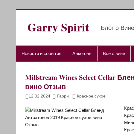
Перейти
к
содержимому
Garry Spirit
Блог о Вине
Новости и события
Алкоголь
Всё о вине
Millstream Wines Select Cellar Б
вино Отзыв
12.02.2024
Гарри
Красное сухое
Крас
Крас
Миль
Крас