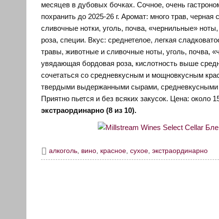
месяцев в дубовых бочках. Сочное, очень гастроно
похранить до 2025-26 г. Аромат: много трав, черна
сливочные нотки, уголь, почва, «чернильные» ноты
роза, специи. Вкус: среднетелое, легкая сладковат
травы, животные и сливочные ноты, уголь, почва, «
увядающая бордовая роза, кислотность выше средне
сочетаться со средневкусным и мощновкусным кра
твердыми выдержанными сырами, средневкусными с
Приятно пьется и без всяких закусок. Цена: около 1
экстраординарно (8 из 10).
алкоголь
,
вино
,
красное
,
сухое
,
экстраординарно