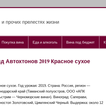
 и прочих прелестях жизни
Покупка вина
Еда и алкоголь
Вина под бюджет
К
ленд Автохтонов 2019 Красное сухое
ное сухое. Год урожая: 2019. Страна: Россия, регион —
нодарский край (Таманский полуостров, ООО «АПК
стрим — Черноморские вина»). Виноград: Саперави,
ностоп Золотовский, Цимлянский Черный. Выдержка: около 12