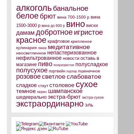
алкоголь
банальное
белое
брют
вина
вина 700-1500 р
вино
виски
1500-3000 р
вина до 600 р
добротное
игристое
дамам
красное
крафтовое
крепленое
медитативное
кулинария
ликер
непастеризованное
неосветленное
нефильтрованное
оставь в
новости
пиво
полусладкое
магазине
полуигристое
полусухое
пшеничное
портвейн
портер
розовое
светлое
слабоватое
сухое
столовое
сладкое
стаут
шампанское
темное
херес
экстра-брют
шедеврально
экстра-сухое
экстраординарно
эль