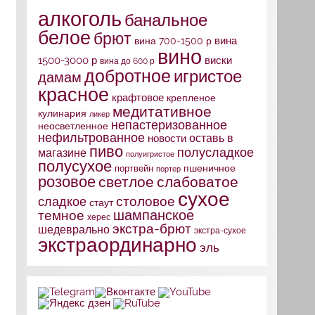
алкоголь
банальное
белое
брют
вина
вина 700-1500 р
вино
1500-3000 р
виски
вина до 600 р
добротное
игристое
дамам
красное
крафтовое
крепленое
медитативное
кулинария
ликер
непастеризованное
неосветленное
нефильтрованное
оставь в
новости
пиво
полусладкое
магазине
полуигристое
полусухое
портвейн
пшеничное
портер
розовое
слабоватое
светлое
сухое
столовое
сладкое
стаут
шампанское
темное
херес
экстра-брют
шедеврально
экстра-сухое
экстраординарно
эль