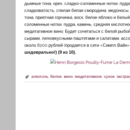
дымные тона, орех, сладко-соломенные нотки, пудра
сладковатость, спелая белая смородина, медоносы,
тона, приятная горчинка, воск, белое яблоко и белы
соломенные нотки, пудра, камень, средняя кислотно
медитативное вино. Будет сочетаться с белой рыб
сырами, легковкусными паштетами и салатами, ассор
около 8200 рублей (продается в сети «Симпл Вайн» 
шедеврально!) (9 из 10).
алкоголь
,
белое
,
вино
,
медитативное
,
сухое
,
экстра