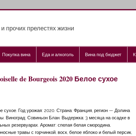
 и прочих прелестях жизни
Покупка вина
Еда и алкоголь
Вина под бюджет
К
oiselle de Bourgeois 2020 Белое сухое
е сухое. Год урожая: 2020. Страна: Франция, регион — Долина
ы. Виноград: Совиньон Блан. Выдержка: 3 месяца на осадке в
ьных резервуарах. Аромат: спелая белая смородина,
носные травы с горчинкой, воск, белое яблоко и белый персик,