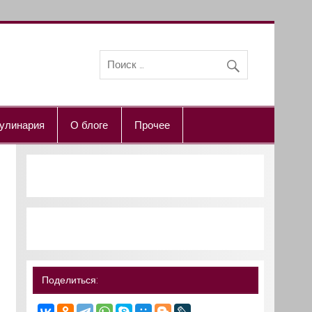
улинария
О блоге
Прочее
Поделиться: