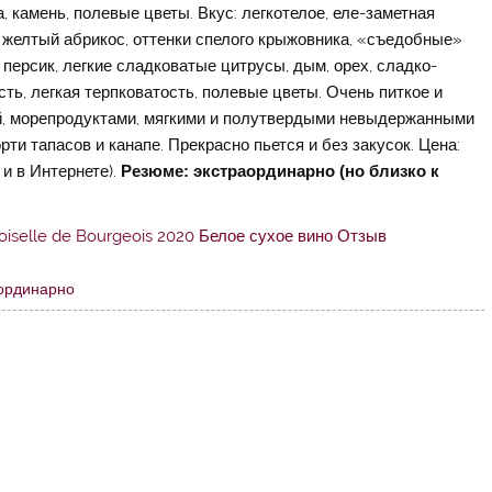
, камень, полевые цветы. Вкус: легкотелое, еле-заметная
 желтый абрикос, оттенки спелого крыжовника, «съедобные»
й персик, легкие сладковатые цитрусы, дым, орех, сладко-
сть, легкая терпковатость, полевые цветы. Очень питкое и
ой, морепродуктами, мягкими и полутвердыми невыдержанными
ти тапасов и канапе. Прекрасно пьется и без закусок. Цена:
и в Интернете).
Резюме: экстраординарно (но близко к
ординарно