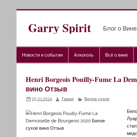
Перейти
к
содержимому
Garry Spirit
Блог о Вине
Новости и события
Алкоголь
Всё о вине
Henri Borgeois Pouilly-Fume La Dem
вино Отзыв
25.01.2024
Гарри
Белое сухое
Бело
Луар
стал
медо