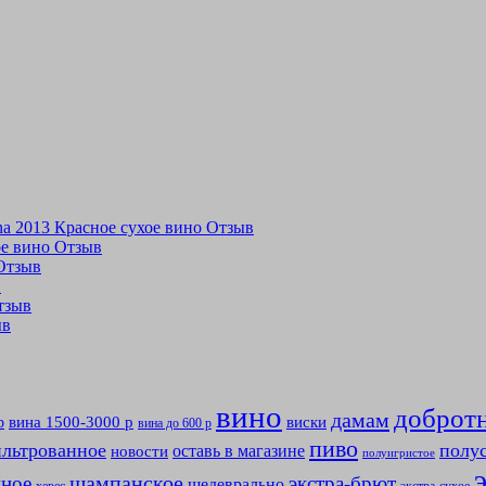
tina 2013 Красное сухое вино Отзыв
хое вино Отзыв
 Отзыв
в
Отзыв
ыв
вино
доброт
дамам
вина 1500-3000 р
виски
р
вина до 600 р
пиво
льтрованное
полу
оставь в магазине
новости
полуигристое
мное
шампанское
экстра-брют
шедеврально