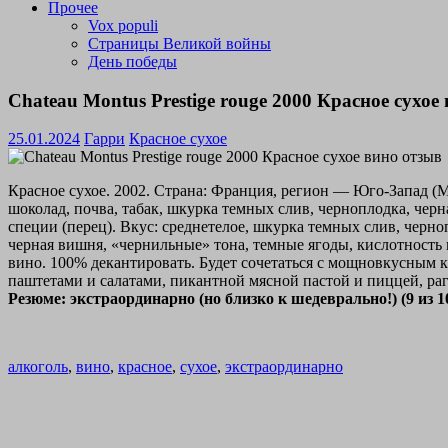
Прочее
Vox populi
Страницы Великой войны
День победы
Chateau Montus Prestige rouge 2000 Красное сухое
25.01.2024
Гарри
Красное сухое
Красное сухое. 2002. Страна: Франция, регион — Юго-Запад (
шоколад, почва, табак, шкурка темных слив, черноплодка, чер
специи (перец). Вкус: среднетелое, шкурка темных слив, черн
черная вишня, «чернильные» тона, темные ягоды, кислотность 
вино. 100% декантировать. Будет сочетаться с мощновкусны
паштетами и салатами, пикантной мясной пастой и пиццей, рагу
Резюме: экстраординарно (но близко к шедеврально!) (9 из 10
алкоголь
,
вино
,
красное
,
сухое
,
экстраординарно