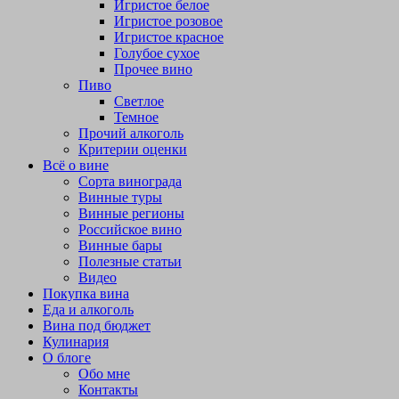
Игристое белое
Игристое розовое
Игристое красное
Голубое сухое
Прочее вино
Пиво
Светлое
Темное
Прочий алкоголь
Критерии оценки
Всё о вине
Сорта винограда
Винные туры
Винные регионы
Российское вино
Винные бары
Полезные статьи
Видео
Покупка вина
Еда и алкоголь
Вина под бюджет
Кулинария
О блоге
Обо мне
Контакты