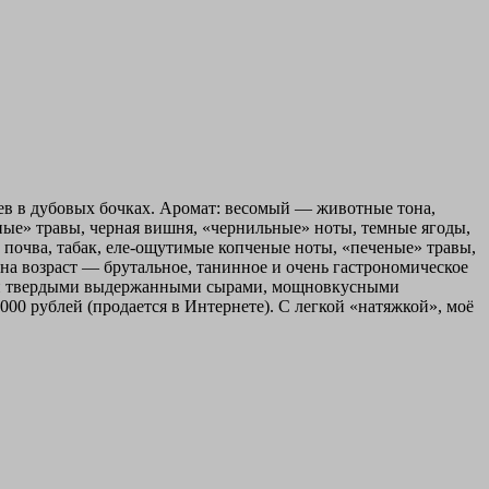
цев в дубовых бочках. Аромат: весомый — животные тона,
ные» травы, черная вишня, «чернильные» ноты, темные ягоды,
, почва, табак, еле-ощутимые копченые ноты, «печеные» травы,
на возраст — брутальное, танинное и очень гастрономическое
и и твердыми выдержанными сырами, мощновкусными
000 рублей (продается в Интернете). С легкой «натяжкой», моё