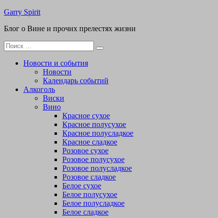
Перейти
Garry Spirit
к
Блог о Вине и прочих прелестях жизни
содержимому
Поиск
для:
Новости и события
Новости
Календарь событий
Алкоголь
Виски
Вино
Красное сухое
Красное полусухое
Красное полусладкое
Красное сладкое
Розовое сухое
Розовое полусухое
Розовое полусладкое
Розовое сладкое
Белое сухое
Белое полусухое
Белое полусладкое
Белое сладкое