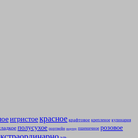
красное
ное
игристое
крафтовое
крепленое
кулинария
полусухое
розовое
сладкое
пшеничное
портвейн
портер
экстраординарно
эль