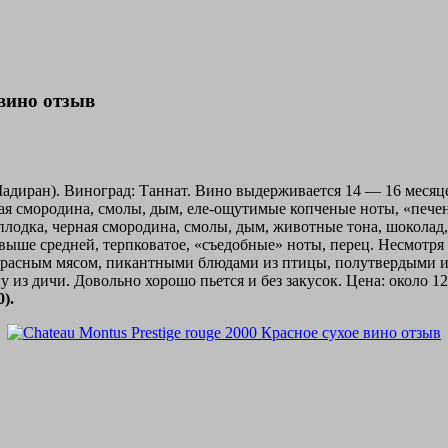
 вино отзыв
Мадиран). Виноград: Таннат. Вино выдерживается 14 — 16 меся
ная смородина, смолы, дым, еле-ощутимые копченые ноты, «пече
оплодка, черная смородина, смолы, дым, животные тона, шоколад
выше средней, терпковатое, «съедобные» ноты, перец. Несмотря 
м красным мясом, пикантными блюдами из птицы, полутвердым
 из дичи. Довольно хорошо пьется и без закусок. Цена: около 12
).