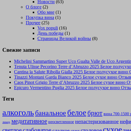
Новости
(63)
О блоге
(2)
Обо мне
(1)
Покупка вина
(1)
Прочее
(25)
Vox populi
(16)
День победы
(1)
Страницы Великой войны
(8)
Свежие записи
Michelini Sammartino Super Uco Gualta Valle de Uco Argen
Tenuta Ulisse Pecorino Terre d’Abruzzo 2025 Белое полусу
Cantina la Salute Ribolla Gialla 2025 Белое полусухое вино
Tinazzi Montani Garda Bianco 2025 Белое сухое вино Отзы
Caos Pinot Grigio Terre d’Abruzzo 2025 Белое сухое вино 
Epicuro Vermentino Puglia 2025 Белое полусухое вино Отз
Теги
алкоголь
белое
банальное
брют
вина 700-1500 
медитативное
непастеризованное
нефи
неосветленное
ликер
сухое
слабоватое
светлое
столовое
те
сладкое
стаут