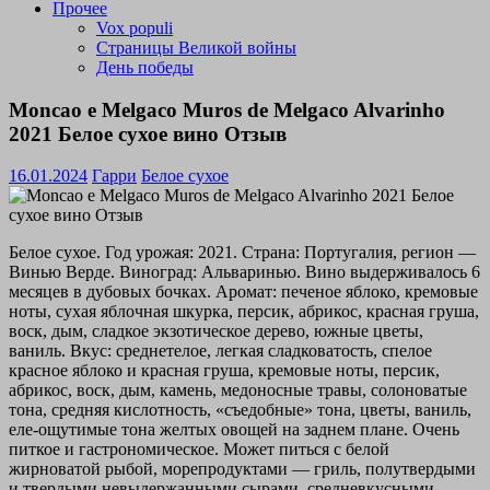
Прочее
Vox populi
Страницы Великой войны
День победы
Moncao e Melgaco Muros de Melgaco Alvarinho
2021 Белое сухое вино Отзыв
16.01.2024
Гарри
Белое сухое
Белое сухое. Год урожая: 2021. Страна: Португалия, регион —
Винью Верде. Виноград: Альваринью. Вино выдерживалось 6
месяцев в дубовых бочках. Аромат: печеное яблоко, кремовые
ноты, сухая яблочная шкурка, персик, абрикос, красная груша,
воск, дым, сладкое экзотическое дерево, южные цветы,
ваниль. Вкус: среднетелое, легкая сладковатость, спелое
красное яблоко и красная груша, кремовые ноты, персик,
абрикос, воск, дым, камень, медоносные травы, солоноватые
тона, средняя кислотность, «съедобные» тона, цветы, ваниль,
еле-ощутимые тона желтых овощей на заднем плане. Очень
питкое и гастрономическое. Может питься с белой
жирноватой рыбой, морепродуктами — гриль, полутвердыми
и твердыми невыдержанными сырами, средневкусными