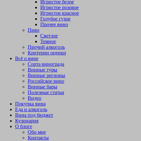
Игристое белое
Игристое розовое
Игристое красное
Голубое сухое
Прочее вино
Пиво
Светлое
Темное
Прочий алкоголь
Критерии оценки
Всё о вине
Сорта винограда
Винные туры
Винные регионы
Российское вино
Винные бары
Полезные статьи
Видео
Покупка вина
Еда и алкоголь
Вина под бюджет
Кулинария
О блоге
Обо мне
Контакты