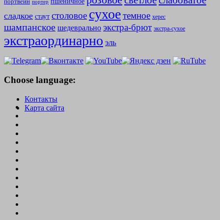
слабоватое
светлое
пшеничное
портвейн
портер
сухое
столовое
темное
сладкое
стаут
херес
шампанское
экстра-брют
шедеврально
экстра-сухое
экстраординарно
эль
Choose language:
Контакты
Карта сайта