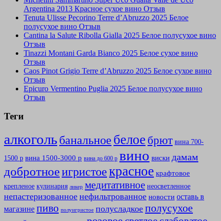
Argentina 2013 Красное сухое вино Отзыв
Tenuta Ulisse Pecorino Terre d’Abruzzo 2025 Белое
полусухое вино Отзыв
Cantina la Salute Ribolla Gialla 2025 Белое полусухое вино
Отзыв
Tinazzi Montani Garda Bianco 2025 Белое сухое вино
Отзыв
Caos Pinot Grigio Terre d’Abruzzo 2025 Белое сухое вино
Отзыв
Epicuro Vermentino Puglia 2025 Белое полусухое вино
Отзыв
Теги
алкоголь
белое
банальное
брют
вина 700-
вино
дамам
вина 1500-3000 р
виски
1500 р
вина до 600 р
красное
добротное
игристое
крафтовое
медитативное
крепленое
кулинария
неосветленное
ликер
непастеризованное
нефильтрованное
оставь в
новости
полусухое
пиво
полусладкое
магазине
полуигристое
розовое