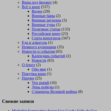
Вина под бюджет
(4)
Всё о вине
(537)
Видео
(29)
Винные бары
(2)
Винные регионы
(3)
Винные туры
(1)
Полезные статьи
(133)
Российское вино
(23)
Сорта винограда
(347)
Еда и алкоголь
(1)
Немного кулинарии
(35)
Новости и события
(65)
Календарь событий
(2)
Новости
(63)
О блоге
(2)
Обо мне
(1)
Покупка вина
(1)
Прочее
(25)
Vox populi
(16)
День победы
(1)
Страницы Великой войны
(8)
Свежие записи
Michelini Sammartino Super Uco Gualta Valle de Uco