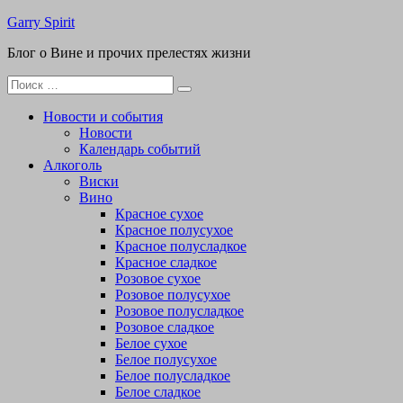
Перейти
Garry Spirit
к
Блог о Вине и прочих прелестях жизни
содержимому
Поиск
для:
Новости и события
Новости
Календарь событий
Алкоголь
Виски
Вино
Красное сухое
Красное полусухое
Красное полусладкое
Красное сладкое
Розовое сухое
Розовое полусухое
Розовое полусладкое
Розовое сладкое
Белое сухое
Белое полусухое
Белое полусладкое
Белое сладкое