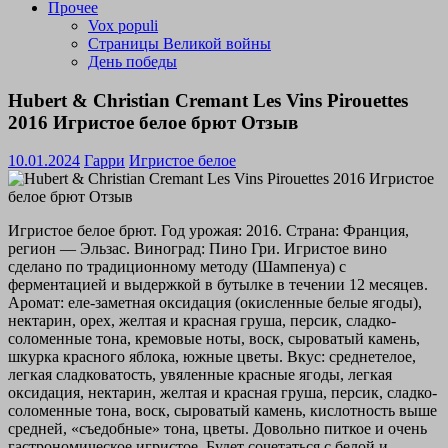
Прочее
Vox populi
Страницы Великой войны
День победы
Hubert & Christian Cremant Les Vins Pirouettes
2016 Игристое белое брют Отзыв
10.01.2024
Гарри
Игристое белое
Игристое белое брют. Год урожая: 2016. Страна: Франция,
регион — Эльзас. Виноград: Пино Гри. Игристое вино
сделано по традиционному методу (Шампенуа) с
ферментацией и выдержкой в бутылке в течении 12 месяцев.
Аромат: еле-заметная оксидация (окисленные белые ягоды),
нектарин, орех, желтая и красная груша, персик, сладко-
соломенные тона, кремовые ноты, воск, сыроватый камень,
шкурка красного яблока, южные цветы. Вкус: среднетелое,
легкая сладковатость, увяленные красные ягоды, легкая
оксидация, нектарин, желтая и красная груша, персик, сладко-
соломенные тона, воск, сыроватый камень, кислотность выше
средней, «съедобные» тона, цветы. Довольно питкое и очень
гастрономическое игристое. Будет сочетаться с белой и