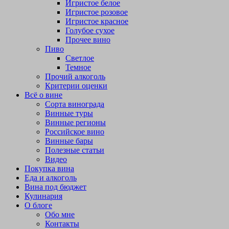
Игристое белое
Игристое розовое
Игристое красное
Голубое сухое
Прочее вино
Пиво
Светлое
Темное
Прочий алкоголь
Критерии оценки
Всё о вине
Сорта винограда
Винные туры
Винные регионы
Российское вино
Винные бары
Полезные статьи
Видео
Покупка вина
Еда и алкоголь
Вина под бюджет
Кулинария
О блоге
Обо мне
Контакты