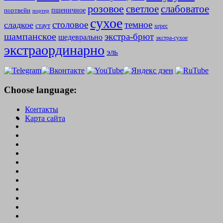
розовое
слабоватое
светлое
пшеничное
портвейн
портер
сухое
столовое
темное
сладкое
стаут
херес
шампанское
экстра-брют
шедеврально
экстра-сухое
экстраординарно
эль
Choose language:
Контакты
Карта сайта