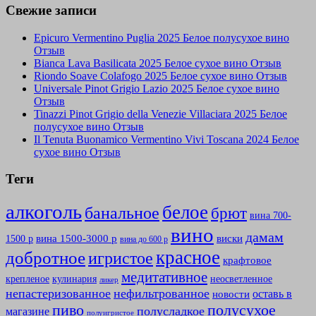
Свежие записи
Epicuro Vermentino Puglia 2025 Белое полусухое вино
Отзыв
Bianca Lava Basilicata 2025 Белое сухое вино Отзыв
Riondo Soave Colafogo 2025 Белое сухое вино Отзыв
Universale Pinot Grigio Lazio 2025 Белое сухое вино
Отзыв
Tinazzi Pinot Grigio della Venezie Villaciara 2025 Белое
полусухое вино Отзыв
Il Tenuta Buonamico Vermentino Vivi Toscana 2024 Белое
сухое вино Отзыв
Теги
алкоголь
белое
банальное
брют
вина 700-
вино
дамам
вина 1500-3000 р
виски
1500 р
вина до 600 р
красное
добротное
игристое
крафтовое
медитативное
крепленое
кулинария
неосветленное
ликер
непастеризованное
нефильтрованное
оставь в
новости
полусухое
пиво
полусладкое
магазине
полуигристое