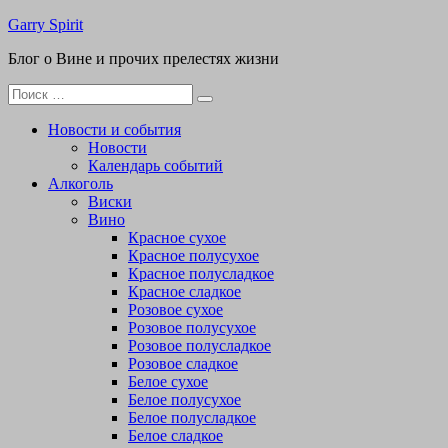
Перейти
Garry Spirit
к
Блог о Вине и прочих прелестях жизни
содержимому
Поиск
для:
Новости и события
Новости
Календарь событий
Алкоголь
Виски
Вино
Красное сухое
Красное полусухое
Красное полусладкое
Красное сладкое
Розовое сухое
Розовое полусухое
Розовое полусладкое
Розовое сладкое
Белое сухое
Белое полусухое
Белое полусладкое
Белое сладкое