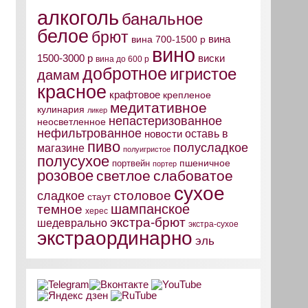
алкоголь
банальное
белое
брют
вина
вина 700-1500 р
вино
виски
1500-3000 р
вина до 600 р
добротное
игристое
дамам
красное
крафтовое
крепленое
медитативное
кулинария
ликер
непастеризованное
неосветленное
нефильтрованное
оставь в
новости
пиво
полусладкое
магазине
полуигристое
полусухое
пшеничное
портвейн
портер
розовое
светлое
слабоватое
сухое
столовое
сладкое
стаут
шампанское
темное
херес
экстра-брют
шедеврально
экстра-сухое
экстраординарно
эль