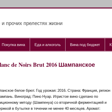
 и прочих прелестях жизни
Покупка вина
Еда и алкоголь
Вина под бюджет
К
lanc de Noirs Brut 2016 Шампанское
анское белое брют. Год урожая: 2016. Страна: Франция, регион
мпань. Виноград: Пино Нуар. Игристое вино сделано по
иционному методу (Шампенуа) со вторичной ферментацией и
ржкой в бутылке в течении не менее 40 месяцев. Аромат: