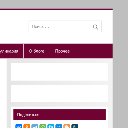
улинария
О блоге
Прочее
Поделиться: