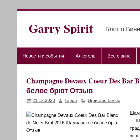
Перейти
к
содержимому
Garry Spirit
Блог о Вине
Новости и события
Алкоголь
Всё о вине
Champagne Devaux Coeur Des Bar B
белое брют Отзыв
21.12.2023
Гарри
Игристое белое
Шамп
— Ша
трад
выде