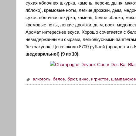
сухая яблочная шкурка, камень, персик, дыня, мяко
яблоко), кремовые ноты, легкие дрожжи, дым, медон
сухая яблочная шкурка, камень, белое яблоко, мяко
кремовые ноты, легкие дрожжи, дым, воск, медоносы
Аромат интереснее вкуса. Хорошо сочетается с бе
невыдержанными сырами, легковкусными паштетами 
без закусок. Цена: около 8700 рублей (продается в 
шедеврально!) (9 из 10).
алкоголь
,
белое
,
брют
,
вино
,
игристое
,
шампанско