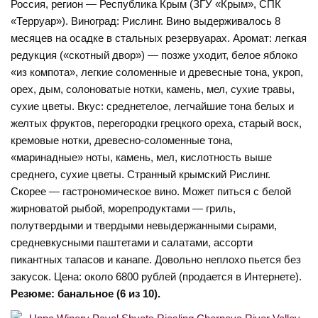
Россия, регион — Республика Крым (ЗГУ «Крым», СПК
«Терруар»). Виноград: Рислинг. Вино выдерживалось 8
месяцев на осадке в стальных резервуарах. Аромат: легкая
редукция («скотный двор») — позже уходит, белое яблоко
«из компота», легкие соломенные и древесные тона, укроп,
орех, дым, солоноватые нотки, камень, мел, сухие травы,
сухие цветы. Вкус: среднетелое, легчайшие тона белых и
желтых фруктов, перегородки грецкого ореха, старый воск,
кремовые нотки, древесно-соломенные тона,
«маринадные» ноты, камень, мел, кислотность выше
среднего, сухие цветы. Странный крымский Рислинг.
Скорее — гастрономическое вино. Может питься с белой
жирноватой рыбой, морепродуктами — гриль,
полутвердыми и твердыми невыдержанными сырами,
средневкусными паштетами и салатами, ассорти
пикантных тапасов и канапе. Довольно неплохо пьется без
закусок. Цена: около 6800 рублей (продается в Интернете).
Резюме: банальное (6 из 10).