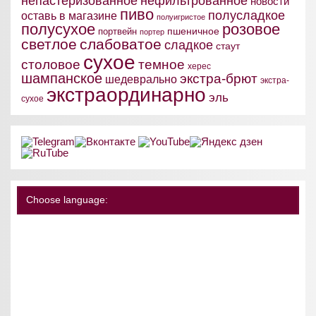
непастеризованное
нефильтрованное
новости
пиво
полусладкое
оставь в магазине
полуигристое
полусухое
розовое
пшеничное
портвейн
портер
светлое
слабоватое
сладкое
стаут
сухое
столовое
темное
херес
шампанское
экстра-брют
шедеврально
экстра-
экстраординарно
эль
сухое
Choose language: