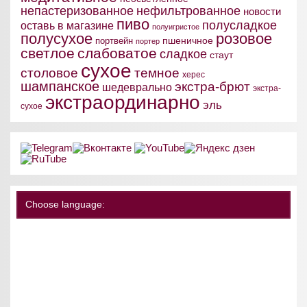
непастеризованное
нефильтрованное
новости
пиво
полусладкое
оставь в магазине
полуигристое
полусухое
розовое
пшеничное
портвейн
портер
светлое
слабоватое
сладкое
стаут
сухое
столовое
темное
херес
шампанское
экстра-брют
шедеврально
экстра-
экстраординарно
эль
сухое
Choose language: