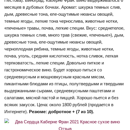
Пестова). Виноград: Каберне Фран. Вино выдерживалось 6
месяцев в дубовых бочках. Аромат: шкурка темных слив,
дым, древесные тона, еле-ощутимые нюансы овощей,
темные ягоды, легкие тона чернослива, животные нотки,
«печеные» травы, почва, легкие специи. Вкус: среднетелое,
шкурка темных слив, много трав (свежие, «печеные»), дым,
древесные тона, еле-ощутимые нюансы овощей,
черноплодная рябина, темные ягоды, животные нотки,
почва, уголь, средняя кислотность, нотка сливок, легкая
терпковатость, легкие специи. Довольно питкое и
гастрономическое вино. Будет хорошо питься со
средневкусным и мощновкусным красным мясом,
пикантными блюдами из птицы, полутвердыми и твердыми
выдержанными сырами, средневкусными паштетами и
салатами, мясной пастой и пиццей. Хорошо пьется и без
всяких закусок. Цена: около 1800 рублей (продается в
Интернете).
Резюме: добротное + (7 из 10).