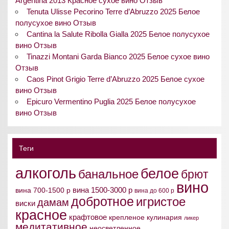
Argentina 2013 Красное сухое вино Отзыв
Tenuta Ulisse Pecorino Terre d’Abruzzo 2025 Белое
полусухое вино Отзыв
Cantina la Salute Ribolla Gialla 2025 Белое полусухое
вино Отзыв
Tinazzi Montani Garda Bianco 2025 Белое сухое вино
Отзыв
Caos Pinot Grigio Terre d’Abruzzo 2025 Белое сухое
вино Отзыв
Epicuro Vermentino Puglia 2025 Белое полусухое
вино Отзыв
Теги
алкоголь
белое
банальное
брют
вино
вина 1500-3000 р
вина 700-1500 р
вина до 600 р
добротное
игристое
дамам
виски
красное
крафтовое
крепленое
кулинария
ликер
медитативное
неосветленное