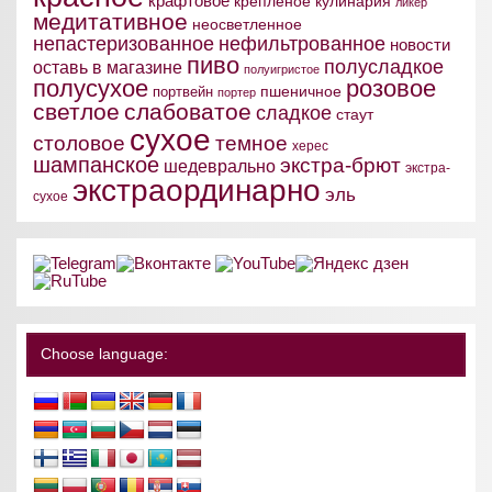
крафтовое
крепленое
кулинария
ликер
медитативное
неосветленное
непастеризованное
нефильтрованное
новости
пиво
полусладкое
оставь в магазине
полуигристое
полусухое
розовое
пшеничное
портвейн
портер
светлое
слабоватое
сладкое
стаут
сухое
столовое
темное
херес
шампанское
экстра-брют
шедеврально
экстра-
экстраординарно
эль
сухое
Choose language: