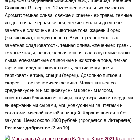
аграрное объединение «Массандра»»). Виноград: Каберне
Совиньон. Выдержка: 12 месяцев в стальных емкостях.
Аромат: темная слива, свежие и «печеные» травы, темные
ягоды, почва, черная вишня, легкие смолы и дым, еле-
заметные сливочные и животные тона, жареный орех
(«козинаки»), специи (перец). Вкус: среднетелое, еле-
заметная сладковатость, темная слива, «печеные» травы,
темные ягоды, почва, черная вишня, еле-ощутимые нотки
дыма, еле-заметные сливочные и животные тона, легкая
горчинка, средняя кислотность, легкие вяжущие и
терпковатые тона, специи (перец). Довольно питкое и
скорее — гастрономическое вино. Может питься со
средневкусным и мощновкусным красным мясом,
пикантными блюдами из птицы, полутвердыми и твердыми
выдержанными сырами, мощновкусными паштетами и
салатами, мясной пастой и пиццей. Хорошо пьется и без
закусок. Цена: около 1000 рублей (продается в Интернете).
Резюме: добротное (7 из 10).