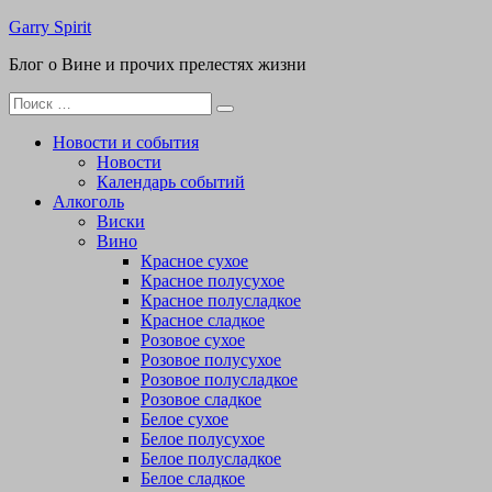
Перейти
Garry Spirit
к
Блог о Вине и прочих прелестях жизни
содержимому
Поиск
для:
Новости и события
Новости
Календарь событий
Алкоголь
Виски
Вино
Красное сухое
Красное полусухое
Красное полусладкое
Красное сладкое
Розовое сухое
Розовое полусухое
Розовое полусладкое
Розовое сладкое
Белое сухое
Белое полусухое
Белое полусладкое
Белое сладкое