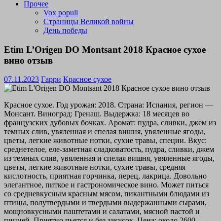
Прочее
Vox populi
Страницы Великой войны
День победы
Etim L’Origen DO Montsant 2018 Красное сухое
вино отзыв
07.11.2023
Гарри
Красное сухое
Красное сухое. Год урожая: 2018. Страна: Испания, регион —
Монсант. Виноград: Гренаш. Выдержка: 18 месяцев во
французских дубовых бочках. Аромат: пудра, сливки, джем из
темных слив, увяленная и спелая вишня, увяленные ягоды,
цветы, легкие животные нотки, сухие травы, специи. Вкус:
среднетелое, еле-заметная сладковатость, пудра, сливки, джем
из темных слив, увяленная и спелая вишня, увяленные ягоды,
цветы, легкие животные нотки, сухие травы, средняя
кислотность, приятная горчинка, перец, лакрица. Довольно
элегантное, питкое и гастрономическое вино. Может питься
со средневкусным красным мясом, пикантными блюдами из
птицы, полутвердыми и твердыми выдержанными сырами,
мощновкусными паштетами и салатами, мясной пастой и
пиццей. Приятно пьется и без закусок. Цена: около 2600