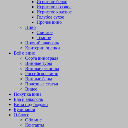
Игристое белое
Игристое розовое
Игристое красное
Голубое сухое
Прочее вино
Пиво
Светлое
Темное
Прочий алкоголь
Критерии оценки
Всё о вине
Сорта винограда
Винные туры
Винные регионы
Российское вино
Винные бары
Полезные статьи
Видео
Покупка вина
Еда и алкоголь
Вина под бюджет
Кулинария
О блоге
Обо мне
Контакты