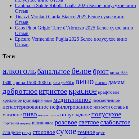
Cantina la Salute Ribolla Gialla 2025 Белое полусухое вино
Отзыв
Tinazzi Montani Garda Bianco 2025 Белое сухое вино
Отзыв
Caos Pinot Grigio Terre d’Abruzzo 2025 Белое сухое вино
Отзыв
Epicuro Vermentino Puglia 2025 Белое полусухое вино
Отзыв
Теги
алкоголь
белое
банальное
брют
вина 700-
вино
дамам
вина 1500-3000 р
виски
1500 р
вина до 600 р
красное
добротное
игристое
крафтовое
медитативное
крепленое
кулинария
неосветленное
ликер
непастеризованное
нефильтрованное
оставь в
новости
полусухое
пиво
полусладкое
магазине
полуигристое
розовое
слабоватое
светлое
пшеничное
портвейн
портер
сухое
столовое
темное
сладкое
стаут
херес