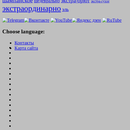
шампанское
экстра-брют
шедеврально
экстра-сухое
экстраординарно
эль
Choose language:
Контакты
Карта сайта