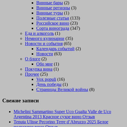
Винные бары
(2)
Винные регионы
(3)
Винные туры
(1)
Полезные статьи
(133)
Российское вино
(23)
Сорта винограда
(347)
Еда и алкоголь
(1)
Немного кулинарии
(35)
Новости и события
(65)
Календарь событий
(2)
Новости
(63)
О блоге
(2)
Обо мне
(1)
Покупка вина
(1)
Прочее
(25)
Vox populi
(16)
День победы
(1)
Страницы Великой войны
(8)
Свежие записи
Michelini Sammartino Super Uco Gualta Valle de Uco
Argentina 2013 Красное сухое вино Отзыв
Tenuta Ulisse Pecorino Terre d’Abruzzo 2025 Белое
полусухое вино Отзыв