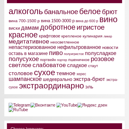
алкоголь
белое
банальное
брют
вино
вина 1500-3000 р
вина 700-1500 р
вина до 600 р
добротное
игристое
дамам
виски
красное
крафтовое
крепленое
кулинария
ликер
медитативное
неосветленное
непастеризованное
нефильтрованное
новости
пиво
полусладкое
оставь в магазине
полуигристое
полусухое
розовое
пшеничное
портвейн
портер
светлое
слабоватое
сладкое
стаут
сухое
столовое
темное
херес
шампанское
экстра-брют
шедеврально
экстра-
экстраординарно
эль
сухое
Choose language: