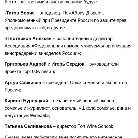
В этот раз гостями и выступающими будут:
-Титов Борис
– владелец, ГК «Абрау-Дюрсо»,
Уполномоченный при Президенте России по защите прав
предпринимателей, и другие.
-Плотников Алексей
– исполнительный директор,
Ассоциация «Федеральная саморегулируемая организация
виноградарей и виноделов России»;
Григорьев Андрей
и
Игорь Сердюк
– руководители
проекта Top100wines.ru;
Артур Саркисян
– президент, Союз сомелье и экспертов
России;
Кирилл Бурлуцкий
– независимый винный эксперт,
сомелье и журналист, основатель, «Школа сомелье, вина и
дегустации WineJet»;
Татьяна Селиванова
– директор Fort Wine School;
Думаю, всем любителям вина посетить это интересное