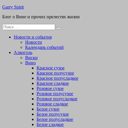
Перейти
Garry Spirit
к
Блог о Вине и прочих прелестях жизни
содержимому
Поиск
для:
Новости и события
Новости
Календарь событий
Алкоголь
Виски
Вино
Красное сухое
Красное полусухое
Красное полусладкое
Красное сладкое
Розовое сухое
Розовое полусухое
Розовое полусладкое
Розовое сладкое
Белое сухое
Белое полусухое
Белое полусладкое
Белое сладкое