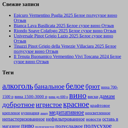
Свежие записи
Epicuro Vermentino Puglia 2025 Белое полусухое вино
Отзыв
Bianca Lava Basilicata 2025 Белое сухое вино Отзыв
Riondo Soave Colafogo 2025 Белое сухое вино Отзыв
Universale Pinot Grigio Lazio 2025 Белое сухое вино
Отзыв
Tinazzi Pinot Grigio della Venezie Villaciara 2025 Белое
полусухое вино Отзыв
Il Tenuta Buonamico Vermentino Vivi Toscana 2024 Белое
сухое вино Отзыв
Теги
алкоголь
белое
банальное
брют
вина 700-
вино
дамам
вина 1500-3000 р
виски
1500 р
вина до 600 р
красное
добротное
игристое
крафтовое
медитативное
крепленое
кулинария
неосветленное
ликер
непастеризованное
нефильтрованное
оставь в
новости
полусухое
пиво
полусладкое
магазине
полуигристое