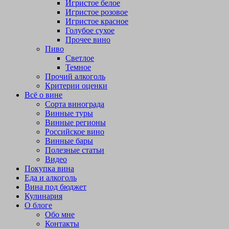
Игристое белое
Игристое розовое
Игристое красное
Голубое сухое
Прочее вино
Пиво
Светлое
Темное
Прочий алкоголь
Критерии оценки
Всё о вине
Сорта винограда
Винные туры
Винные регионы
Российское вино
Винные бары
Полезные статьи
Видео
Покупка вина
Еда и алкоголь
Вина под бюджет
Кулинария
О блоге
Обо мне
Контакты