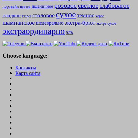
розовое
слабоватое
светлое
пшеничное
портвейн
портер
сухое
столовое
темное
сладкое
стаут
херес
шампанское
экстра-брют
шедеврально
экстра-сухое
экстраординарно
эль
Choose language:
Контакты
Карта сайта