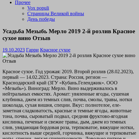
Прочее
Vox populi
Страницы Великой войны
День победы
Усадьба Мезыбь Мерло 2019 2-й розлив Красное
сухое вино Отзыв
19.10.2023
Гарри
Красное сухое
Красное сухое. Год урожая: 2019. Второй розлив (28.02.2023),
первый — 14.02.2023. Страна: Россия, регион —
Краснодарский край (ЗГУ «Кубань.Геленджик». ООО
«Мезыбь»). Виноград: Мерло. Вино выдерживалось в
нейтральных емкостях. Аромат: увяленные ягоды, сушеная
клубника, джем из темных слив, почва, смолы, травы, нотки
шоколада, сухая вишня, специи. Вкус: полнотелое, еле-
заметная сладковатость, красные и темные ягоды, животные
тона, почва, сыроватый подвал, средняя фруктово-ягодная
кислинка, печеные и свежие травы, дым, джем из темных
слив, увядающая бордовая роза, терпковатое, вяжущие нотки,
кислотность выше средней, горчинка, вяжущие и терпковатые
ноты, специи, легкая спиритуозность. Довольно питкое и