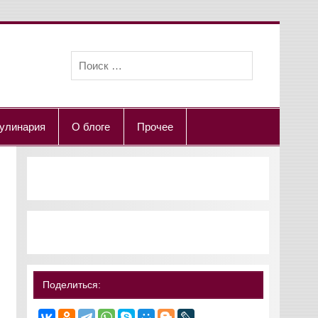
улинария
О блоге
Прочее
Поделиться: