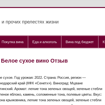
 и прочих прелестях жизни
Покупка вина
Еда и алкоголь
Вина под бюджет
К
2022 Белое сухое вино Отзыв
е сухое. Год урожая: 2022. Страна: Россия, регион —
нодарский край (КФХ «Сенетх»). Виноград: Мцване
тинский. Аромат: легкие тона зеленых овощей, зеленые стебли
еленое яблоко, камень, соломенные тона, полевые цветы. Вкус:
тона крыжовника, легкие тона зеленых овощей, зеленые стебли