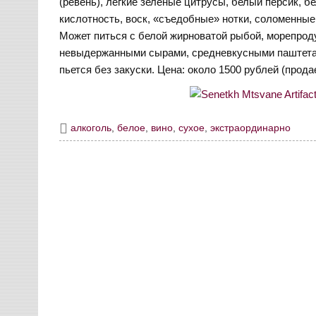
(ревень), легкие зеленые цитрусы, белый персик, б
кислотность, воск, «съедобные» нотки, соломенные
Может питься с белой жирноватой рыбой, морепроду
невыдержанными сырами, средневкусными паштетам
пьется без закуски. Цена: около 1500 рублей (прода
алкоголь
,
белое
,
вино
,
сухое
,
экстраординарно