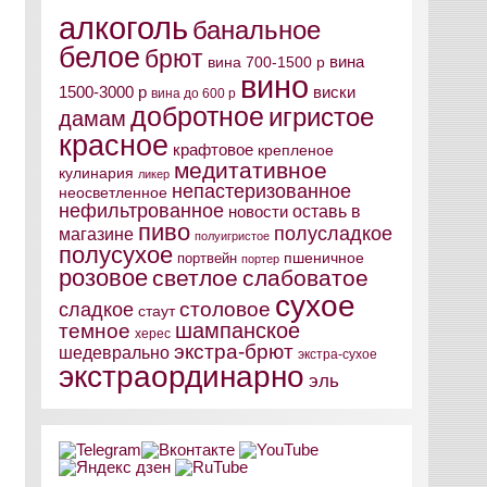
алкоголь
банальное
белое
брют
вина
вина 700-1500 р
вино
виски
1500-3000 р
вина до 600 р
добротное
игристое
дамам
красное
крафтовое
крепленое
медитативное
кулинария
ликер
непастеризованное
неосветленное
нефильтрованное
оставь в
новости
пиво
полусладкое
магазине
полуигристое
полусухое
пшеничное
портвейн
портер
розовое
светлое
слабоватое
сухое
столовое
сладкое
стаут
шампанское
темное
херес
экстра-брют
шедеврально
экстра-сухое
экстраординарно
эль