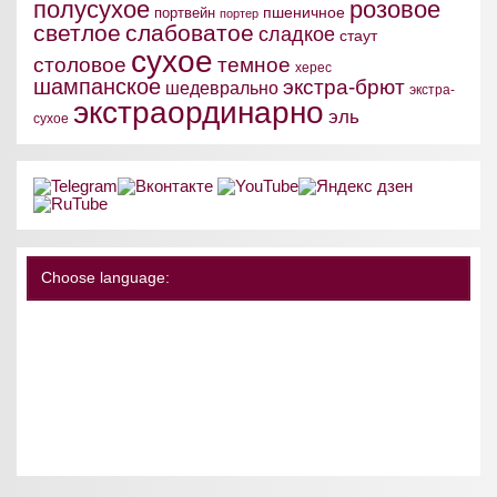
полусухое
розовое
пшеничное
портвейн
портер
светлое
слабоватое
сладкое
стаут
сухое
столовое
темное
херес
шампанское
экстра-брют
шедеврально
экстра-
экстраординарно
эль
сухое
Choose language: