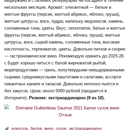
выдержано в стальных резервуарах на «осадке» в течении
нескольких месяцев. Аромат: элегантный — белые и
желтые фрукты (персик, желтый абрикос, яблоко, груша),
желтые цитрусы, воск, пудра, капельку медоносов, камень,
соломенные тона, цветы. Вкус: легкотелое, белые и желтые
фрукты (персик, желтый абрикос, яблоко, груша), желтые
цитрусы, воск, сырой камень, соломенные тона, высокая
кислотность, терпковатое, цветы. Довольно питкое и скорее
— гастрономическое вино. Рекомендую хранить до 2025-26
г. Будет хорошо питься с белой жирноватой рыбой,
морепродуктами — гриль, полутвердыми невыдержанными
сырами, средневкусными паштетами и салатами, ассорти
пикантных канапе и тапасов. Довольно неплохо пьется и
без закусок. Цена: около 5000 рублей (продается в
Интернете).
Резюме: экстраординарно (8 из 10).
алкоголь
,
белое
,
вино
,
сухое
,
экстраординарно