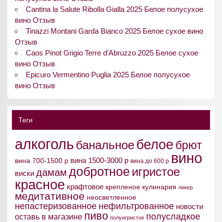
Cantina la Salute Ribolla Gialla 2025 Белое полусухое
вино Отзыв
Tinazzi Montani Garda Bianco 2025 Белое сухое вино
Отзыв
Caos Pinot Grigio Terre d’Abruzzo 2025 Белое сухое
вино Отзыв
Epicuro Vermentino Puglia 2025 Белое полусухое
вино Отзыв
Теги
алкоголь
белое
банальное
брют
вино
вина 1500-3000 р
вина 700-1500 р
вина до 600 р
добротное
игристое
дамам
виски
красное
крафтовое
крепленое
кулинария
ликер
медитативное
неосветленное
непастеризованное
нефильтрованное
новости
пиво
полусладкое
оставь в магазине
полуигристое