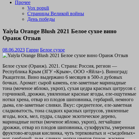
Прочее
Vox populi
Страницы Великой войны
День победы
Yaiyla Orange Blush 2021 Белое сухое вино
Оранж Отзыв
08.06.2023
Гарри
Белое сухое
Белое сухое (Оранж). 2021. Страна: Россия, регион —
Республика Крым (ЗГУ «Крым», ООО «Яйла»). Виноград:
Ркацители. Вино выдержано 6 месяцев в 500-л дубовых
бочках. Аромат: сырой камень, еле-заметные маринадные
тона (моченое яблоко, укроп), сухая цедра красных цитрусов с
горчинкой, дрожжи, увяленные красные ягоды, еле-ощутимые
нотки хрена, отвар из плодов шиповника, гербарий, немного
дыма, еле-заметные сливки. Вкус: среднетелое, еле-заметная
сладковатость, тона сладких красных цитрусов, увяленные
ягоды, воск, мел, пудра, сладкое экзотическое дерево,
маринадные нотки (моченое яблоко, укроп), легчайшие
дрожжи, отвар из плодов шиповника, сухофрукты, умеренная
фруктово-ягодная кислинка, чуть терпковатых и «съедобных»
нот, гербарий, дым, сливки, нотки цветов (пион, жасмин,