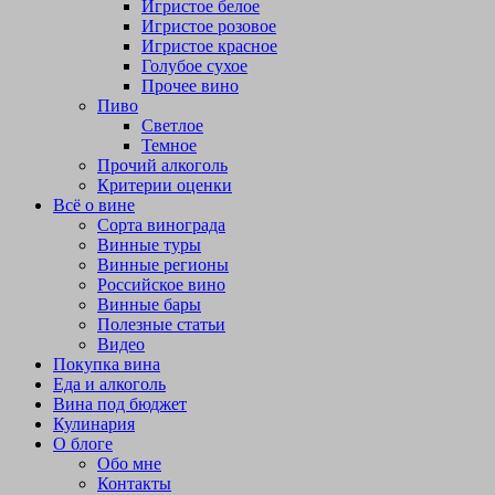
Игристое белое
Игристое розовое
Игристое красное
Голубое сухое
Прочее вино
Пиво
Светлое
Темное
Прочий алкоголь
Критерии оценки
Всё о вине
Сорта винограда
Винные туры
Винные регионы
Российское вино
Винные бары
Полезные статьи
Видео
Покупка вина
Еда и алкоголь
Вина под бюджет
Кулинария
О блоге
Обо мне
Контакты