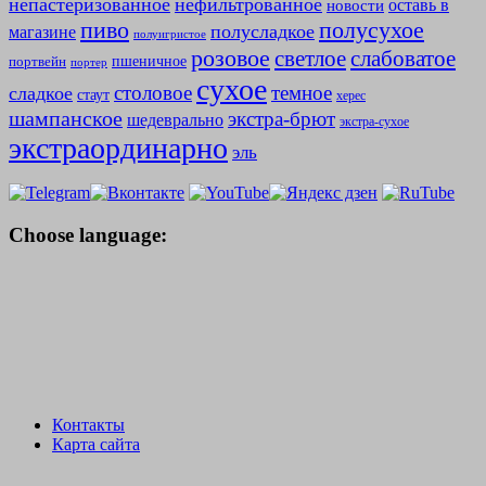
непастеризованное
нефильтрованное
оставь в
новости
полусухое
пиво
полусладкое
магазине
полуигристое
розовое
слабоватое
светлое
пшеничное
портвейн
портер
сухое
столовое
темное
сладкое
стаут
херес
шампанское
экстра-брют
шедеврально
экстра-сухое
экстраординарно
эль
Choose language:
Контакты
Карта сайта