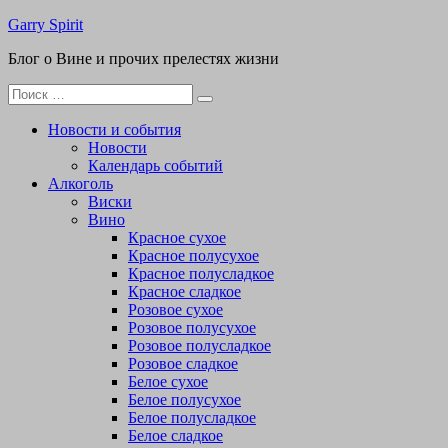
Перейти
Garry Spirit
к
Блог о Вине и прочих прелестях жизни
содержимому
Поиск
для:
Новости и события
Новости
Календарь событий
Алкоголь
Виски
Вино
Красное сухое
Красное полусухое
Красное полусладкое
Красное сладкое
Розовое сухое
Розовое полусухое
Розовое полусладкое
Розовое сладкое
Белое сухое
Белое полусухое
Белое полусладкое
Белое сладкое