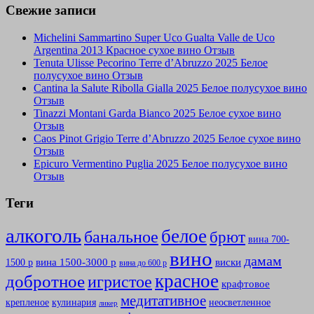
Свежие записи
Michelini Sammartino Super Uco Gualta Valle de Uco
Argentina 2013 Красное сухое вино Отзыв
Tenuta Ulisse Pecorino Terre d’Abruzzo 2025 Белое
полусухое вино Отзыв
Cantina la Salute Ribolla Gialla 2025 Белое полусухое вино
Отзыв
Tinazzi Montani Garda Bianco 2025 Белое сухое вино
Отзыв
Caos Pinot Grigio Terre d’Abruzzo 2025 Белое сухое вино
Отзыв
Epicuro Vermentino Puglia 2025 Белое полусухое вино
Отзыв
Теги
алкоголь
белое
банальное
брют
вина 700-
вино
дамам
вина 1500-3000 р
виски
1500 р
вина до 600 р
красное
добротное
игристое
крафтовое
медитативное
крепленое
кулинария
неосветленное
ликер