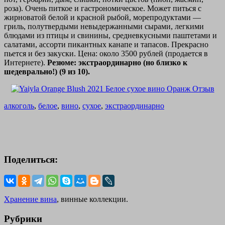
роза). Очень питкое и гастрономическое. Может питься с
жирноватой белой и красной рыбой, морепродуктами —
гриль, полутвердыми невыдержанными сырами, легкими
блюдами из птицы и свинины, средневкусными паштетами и
салатами, ассорти пикантных канапе и тапасов. Прекрасно
пьется и без закуски. Цена: около 3500 рублей (продается в
Интернете).
Резюме: экстраординарно (но близко к
шедеврально!) (9 из 10).
алкоголь
,
белое
,
вино
,
сухое
,
экстраординарно
Поделиться:
Хранение вина
, винные коллекции.
Рубрики