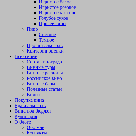
Игристое белое
Игристое розовое
Игристое красное
Голубое сухое
Прочее вино
Пиво
Светлое
Темное
Прочий алкоголь
Критерии оценки
Всё о вине
Сорта винограда
Винные туры
Винные регионы
Российское вино
Винные бары
Полезные статьи
Видео
Покупка вина
Еда и алкоголь
Вина под бюджет
Кулинария
О блоге
Обо мне
Контакты