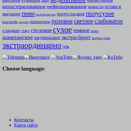
крепленое
кулинария
неосветленное
ликер
непастеризованное
нефильтрованное
оставь в
новости
полусухое
пиво
полусладкое
магазине
полуигристое
розовое
слабоватое
светлое
пшеничное
портвейн
портер
сухое
столовое
темное
сладкое
стаут
херес
шампанское
экстра-брют
шедеврально
экстра-сухое
экстраординарно
эль
Choose language:
Контакты
Карта сайта