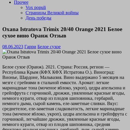
Прочее
Vox populi
Страницы Великой войны
День победы
Oxana Istratova Trimix 20/40 Orange 2021 Белое
сухое вино Оранж Отзыв
08.06.2023
Гарри
Белое сухое
Белое сухое (Оранж). 2021. Страна: Россия, регион —
Республика Крым (КФХ КФХ Истратова О.). Виноград:
Вионье, Шардоне, Мальвазия. Вино выдержано 5 месяцев на
мезге с гребнями в стальной емкости. Аромат: легкие
маринадные тона (моченое яблоко, укроп), цедра апельсина и
грейпфрута с горчинкой, дрожжи, увяленные красные ягоды,
немного кураги, отвар из плодов шиповника, гербарий,
немного дыма, сырой камень, еле-заметные сливки. Вкус:
среднетелое, еле-заметная сладковатость, легкие маринадные
тона (моченое яблоко, укроп), цедра апельсина и грейпфрута с
горчинкой, легчайшие дрожжи, увяленные красные ягоды,
немного кураги, отвар из плодов шиповника, средняя
фруктово-ягодная кислинка, гербарий, дым, сырой камень,