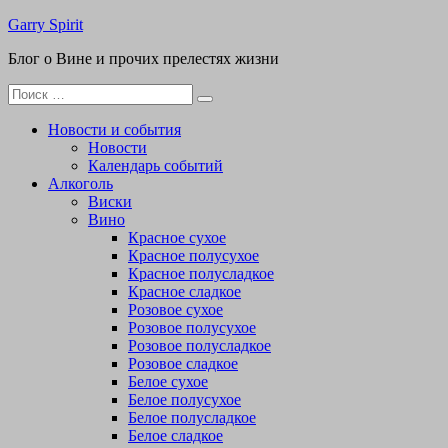
Перейти
Garry Spirit
к
Блог о Вине и прочих прелестях жизни
содержимому
Поиск
для:
Новости и события
Новости
Календарь событий
Алкоголь
Виски
Вино
Красное сухое
Красное полусухое
Красное полусладкое
Красное сладкое
Розовое сухое
Розовое полусухое
Розовое полусладкое
Розовое сладкое
Белое сухое
Белое полусухое
Белое полусладкое
Белое сладкое