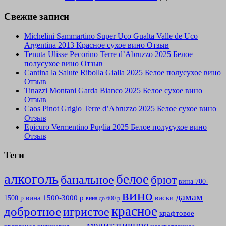
Свежие записи
Michelini Sammartino Super Uco Gualta Valle de Uco
Argentina 2013 Красное сухое вино Отзыв
Tenuta Ulisse Pecorino Terre d’Abruzzo 2025 Белое
полусухое вино Отзыв
Cantina la Salute Ribolla Gialla 2025 Белое полусухое вино
Отзыв
Tinazzi Montani Garda Bianco 2025 Белое сухое вино
Отзыв
Caos Pinot Grigio Terre d’Abruzzo 2025 Белое сухое вино
Отзыв
Epicuro Vermentino Puglia 2025 Белое полусухое вино
Отзыв
Теги
алкоголь
белое
банальное
брют
вина 700-
вино
дамам
вина 1500-3000 р
виски
1500 р
вина до 600 р
красное
добротное
игристое
крафтовое
медитативное