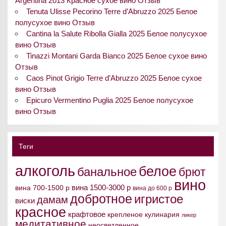
Argentina 2013 Красное сухое вино Отзыв
Tenuta Ulisse Pecorino Terre d’Abruzzo 2025 Белое
полусухое вино Отзыв
Cantina la Salute Ribolla Gialla 2025 Белое полусухое
вино Отзыв
Tinazzi Montani Garda Bianco 2025 Белое сухое вино
Отзыв
Caos Pinot Grigio Terre d’Abruzzo 2025 Белое сухое
вино Отзыв
Epicuro Vermentino Puglia 2025 Белое полусухое
вино Отзыв
Теги
алкоголь
белое
банальное
брют
вино
вина 1500-3000 р
вина 700-1500 р
вина до 600 р
добротное
игристое
дамам
виски
красное
крафтовое
крепленое
кулинария
ликер
медитативное
неосветленное