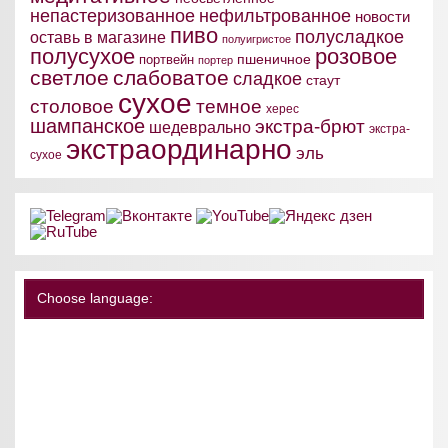
непастеризованное
нефильтрованное
новости
пиво
полусладкое
оставь в магазине
полуигристое
полусухое
розовое
пшеничное
портвейн
портер
светлое
слабоватое
сладкое
стаут
сухое
столовое
темное
херес
шампанское
экстра-брют
шедеврально
экстра-
экстраординарно
эль
сухое
Choose language: