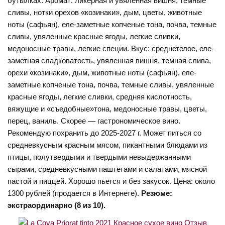
бутылках. Аромат: ликерная и увяленная вишня, темные
сливы, нотки орехов «козинаки», дым, цветы, животные
ноты (сафьян), еле-заметные копченые тона, почва, темные
сливы, увяленные красные ягоды, легкие сливки,
медоносные травы, легкие специи. Вкус: среднетелое, еле-
заметная сладковатость, увяленная вишня, темная слива,
орехи «козинаки», дым, животные ноты (сафьян), еле-
заметные копченые тона, почва, темные сливы, увяленные
красные ягоды, легкие сливки, средняя кислотность,
вяжущие и «съедобные»тона, медоносные травы, цветы,
перец, ваниль. Скорее — гастрономическое вино.
Рекомендую похранить до 2025-2027 г. Может питься со
средневкусным красным мясом, пикантными блюдами из
птицы, полутвердыми и твердыми невыдержанными
сырами, средневкусными паштетами и салатами, мясной
пастой и пиццей. Хорошо пьется и без закусок. Цена: около
1300 рублей (продается в Интернете).
Резюме:
экстраординарно (8 из 10).