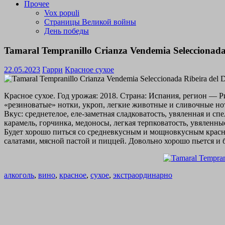
Прочее
Vox populi
Страницы Великой войны
День победы
Tamaral Tempranillo Crianza Vendemia Seleccionad
22.05.2023
Гарри
Красное сухое
Красное сухое. Год урожая: 2018. Страна: Испания, регион — 
«резиноватые» нотки, укроп, легкие животные и сливочные нот
Вкус: среднетелое, еле-заметная сладковатость, увяленная и с
карамель, горчинка, медоносы, легкая терпковатость, увяленн
Будет хорошо питься со средневкусным и мощновкусным кра
салатами, мясной пастой и пиццей. Довольно хорошо пьется и б
алкоголь
,
вино
,
красное
,
сухое
,
экстраординарно