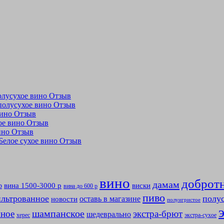
полусухое вино Отзыв
 полусухое вино Отзыв
 вино Отзыв
ухое вино Отзыв
вино Отзыв
 Белое сухое вино Отзыв
вино
доброт
дамам
вина 1500-3000 р
виски
р
вина до 600 р
пиво
льтрованное
полу
оставь в магазине
новости
полуигристое
мное
шампанское
экстра-брют
шедеврально
херес
экстра-сухое