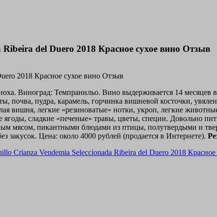
a Ribeira del Duero 2018 Красное сухое вино Отзыв
Риоха. Виноград: Темпранильо. Вино выдерживается 14 месяцев в
ы, почва, пудра, карамель, горчинка вишневой косточки, увялен
пелая вишня, легкие «резиноватые» нотки, укроп, легкие животны
ые ягоды, сладкие «печеные» травы, цветы, специи. Довольно пит
сным мясом, пикантными блюдами из птицы, полутвердыми и т
ез закусок. Цена: около 4000 рублей (продается в Интернете).
Ре