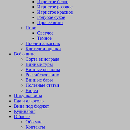
Игристое белое
Игристое розовое
Игристое красное
Голубое сухое
Прочее вино
Пиво
Светлое
Темное
Прочий алкоголь
Критерии оценки
Всё о вине
Сорта винограда
Винные туры
Винные регионы
Российское вино
Винные бары
Полезные статьи
Видео
Покупка вина
Еда и алкоголь
Вина под бюджет
Кулинария
О блоге
Обо мне
Контакты