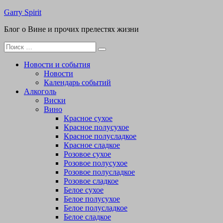
Перейти
Garry Spirit
к
Блог о Вине и прочих прелестях жизни
содержимому
Поиск
для:
Новости и события
Новости
Календарь событий
Алкоголь
Виски
Вино
Красное сухое
Красное полусухое
Красное полусладкое
Красное сладкое
Розовое сухое
Розовое полусухое
Розовое полусладкое
Розовое сладкое
Белое сухое
Белое полусухое
Белое полусладкое
Белое сладкое