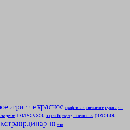
красное
ное
игристое
крафтовое
крепленое
кулинария
полусухое
розовое
сладкое
пшеничное
портвейн
портер
экстраординарно
эль