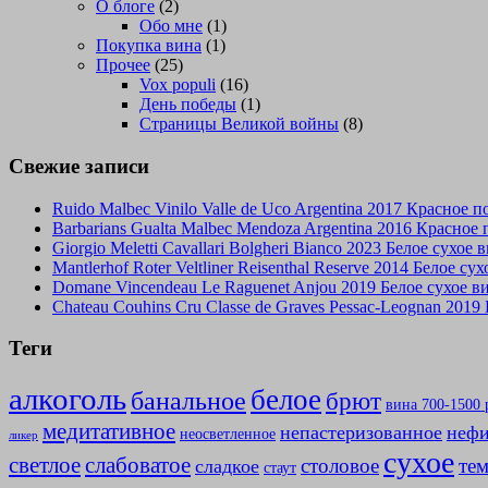
О блоге
(2)
Обо мне
(1)
Покупка вина
(1)
Прочее
(25)
Vox populi
(16)
День победы
(1)
Страницы Великой войны
(8)
Свежие записи
Ruido Malbec Vinilo Valle de Uco Argentina 2017 Красное 
Barbarians Gualta Malbec Mendoza Argentina 2016 Красное
Giorgio Meletti Cavallari Bolgheri Bianco 2023 Белое сухое
Mantlerhof Roter Veltliner Reisenthal Reserve 2014 Белое с
Domane Vincendeau Le Raguenet Anjou 2019 Белое сухое 
Chateau Couhins Cru Classe de Graves Pessac-Leognan 2019
Теги
алкоголь
белое
банальное
брют
вина 700-1500 
медитативное
непастеризованное
нефи
неосветленное
ликер
сухое
слабоватое
светлое
столовое
те
сладкое
стаут