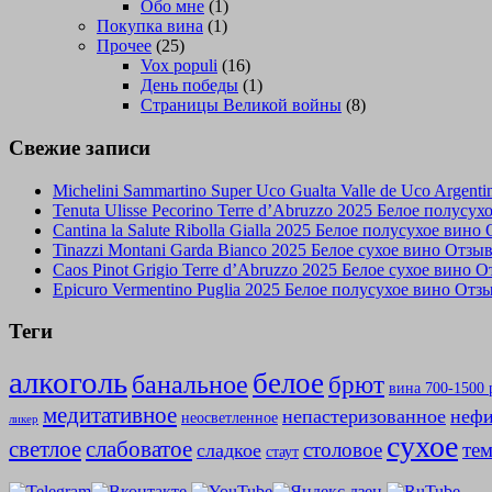
Обо мне
(1)
Покупка вина
(1)
Прочее
(25)
Vox populi
(16)
День победы
(1)
Страницы Великой войны
(8)
Свежие записи
Michelini Sammartino Super Uco Gualta Valle de Uco Argen
Tenuta Ulisse Pecorino Terre d’Abruzzo 2025 Белое полусу
Cantina la Salute Ribolla Gialla 2025 Белое полусухое вино
Tinazzi Montani Garda Bianco 2025 Белое сухое вино Отзы
Caos Pinot Grigio Terre d’Abruzzo 2025 Белое сухое вино 
Epicuro Vermentino Puglia 2025 Белое полусухое вино Отз
Теги
алкоголь
белое
банальное
брют
вина 700-1500 
медитативное
непастеризованное
нефи
неосветленное
ликер
сухое
слабоватое
светлое
столовое
те
сладкое
стаут