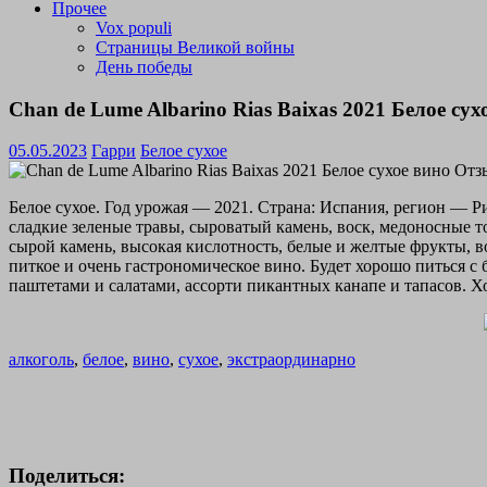
Прочее
Vox populi
Страницы Великой войны
День победы
Chan de Lume Albarino Rias Baixas 2021 Белое су
05.05.2023
Гарри
Белое сухое
Белое сухое. Год урожая — 2021. Страна: Испания, регион — Р
сладкие зеленые травы, сыроватый камень, воск, медоносные то
сырой камень, высокая кислотность, белые и желтые фрукты, в
питкое и очень гастрономическое вино. Будет хорошо питься
паштетами и салатами, ассорти пикантных канапе и тапасов. Хо
алкоголь
,
белое
,
вино
,
сухое
,
экстраординарно
Поделиться: