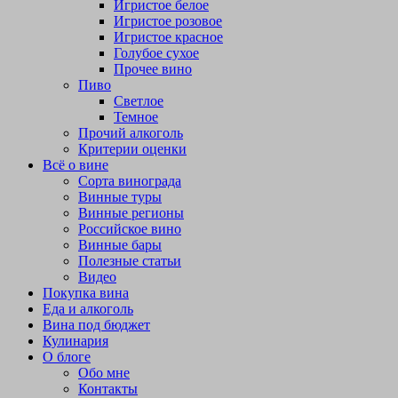
Игристое белое
Игристое розовое
Игристое красное
Голубое сухое
Прочее вино
Пиво
Светлое
Темное
Прочий алкоголь
Критерии оценки
Всё о вине
Сорта винограда
Винные туры
Винные регионы
Российское вино
Винные бары
Полезные статьи
Видео
Покупка вина
Еда и алкоголь
Вина под бюджет
Кулинария
О блоге
Обо мне
Контакты