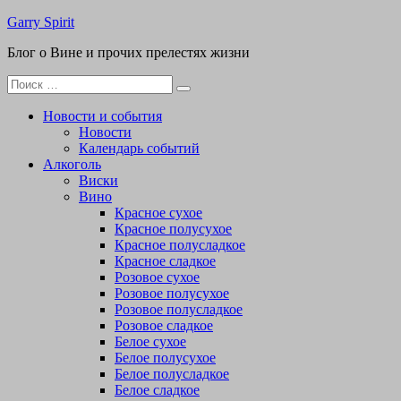
Перейти
Garry Spirit
к
Блог о Вине и прочих прелестях жизни
содержимому
Поиск
для:
Новости и события
Новости
Календарь событий
Алкоголь
Виски
Вино
Красное сухое
Красное полусухое
Красное полусладкое
Красное сладкое
Розовое сухое
Розовое полусухое
Розовое полусладкое
Розовое сладкое
Белое сухое
Белое полусухое
Белое полусладкое
Белое сладкое