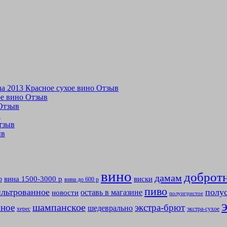
tina 2013 Красное сухое вино Отзыв
хое вино Отзыв
 Отзыв
в
Отзыв
ыв
вино
доброт
дамам
вина 1500-3000 р
виски
р
вина до 600 р
пиво
льтрованное
полу
оставь в магазине
новости
полуигристое
мное
шампанское
экстра-брют
шедеврально
херес
экстра-сухое