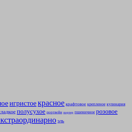
красное
ное
игристое
крафтовое
крепленое
кулинария
полусухое
розовое
сладкое
пшеничное
портвейн
портер
экстраординарно
эль