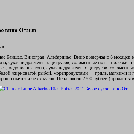
хое вино Отзыв
иас Байшас. Виноград: Альбариньо. Вино выдержано 6 месяцев в
на, сухая цедра желтых цитрусов, соломенные ноты, полевые цве
оск, медоносные тона, сухая цедра желтых цитрусов, соломенны
 с белой жирноватой рыбой, морепродуктами — гриль, мягкими
рошо пьется и без закусок. Цена: около 2700 рублей (продается 