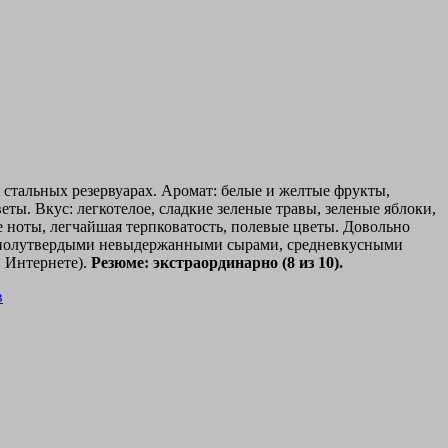
 стальных резервуарах. Аромат: белые и желтые фрукты,
ты. Вкус: легкотелое, сладкие зеленые травы, зеленые яблоки,
е ноты, легчайшая терпковатость, полевые цветы. Довольно
 и полутвердыми невыдержанными сырами, средневкусными
в Интернете).
Резюме: экстраординарно (8 из 10).