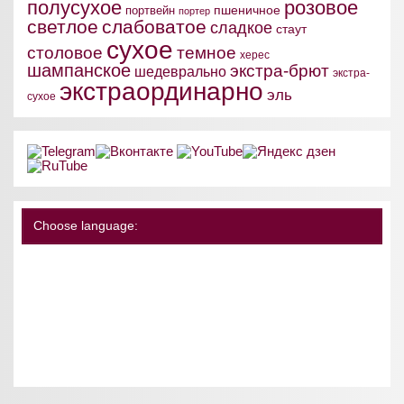
полусухое
розовое
пшеничное
портвейн
портер
светлое
слабоватое
сладкое
стаут
сухое
столовое
темное
херес
шампанское
экстра-брют
шедеврально
экстра-
экстраординарно
эль
сухое
Choose language: