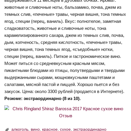
выдерживается 11 месяцев в дубовых бочках. Аромат:
животные и сливочные ноты, бальзамико, почва, джем из
темных слив, «печеные» травы, черная вишня, тона темных
ягод, специи (перец, ваниль). Вкус: полнотелое, заметная
сладковатость, животные и сливочные ноты, тона
карамелизированного сахара, джем из темных слив, почва,
дым, копченость, средняя кислотность, «печеные» травы,
черная вишня, тона темных ягод, «съедобные» нотки,
специи (перец, ваниль). Питкое и гастрономическое вино.
Может питься со средневкусным красным мясом,
пикантными блюдами из птицы, полутвердыми и твердыми
выдержанными сырами, мощновкусными паштетами и
салатами, мясной пастой и пиццей. Хорошо пьется и без
закусок. Цена: около 3300 рублей (продается в Интернете).
Резюме: экстраординарно (8 из 10).
алкоголь
,
вино
,
красное
,
сухое
,
экстраординарно