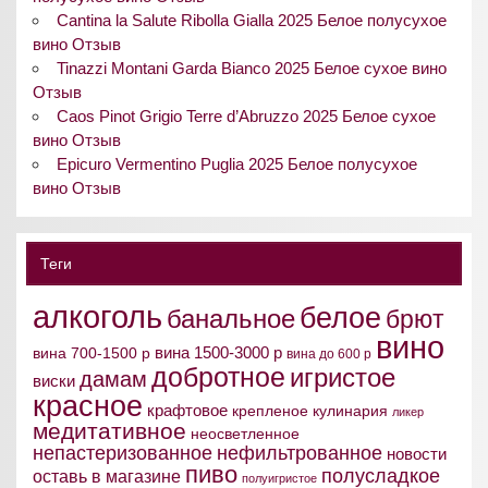
Cantina la Salute Ribolla Gialla 2025 Белое полусухое
вино Отзыв
Tinazzi Montani Garda Bianco 2025 Белое сухое вино
Отзыв
Caos Pinot Grigio Terre d’Abruzzo 2025 Белое сухое
вино Отзыв
Epicuro Vermentino Puglia 2025 Белое полусухое
вино Отзыв
Теги
алкоголь
белое
банальное
брют
вино
вина 1500-3000 р
вина 700-1500 р
вина до 600 р
добротное
игристое
дамам
виски
красное
крафтовое
крепленое
кулинария
ликер
медитативное
неосветленное
непастеризованное
нефильтрованное
новости
пиво
полусладкое
оставь в магазине
полуигристое