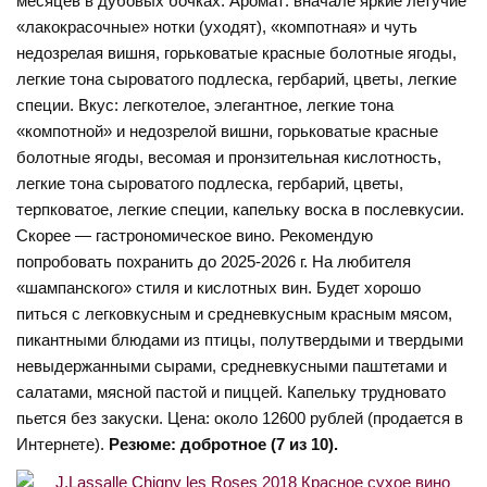
месяцев в дубовых бочках. Аромат: вначале яркие летучие
«лакокрасочные» нотки (уходят), «компотная» и чуть
недозрелая вишня, горьковатые красные болотные ягоды,
легкие тона сыроватого подлеска, гербарий, цветы, легкие
специи. Вкус: легкотелое, элегантное, легкие тона
«компотной» и недозрелой вишни, горьковатые красные
болотные ягоды, весомая и пронзительная кислотность,
легкие тона сыроватого подлеска, гербарий, цветы,
терпковатое, легкие специи, капельку воска в послевкусии.
Скорее — гастрономическое вино. Рекомендую
попробовать похранить до 2025-2026 г. На любителя
«шампанского» стиля и кислотных вин. Будет хорошо
питься с легковкусным и средневкусным красным мясом,
пикантными блюдами из птицы, полутвердыми и твердыми
невыдержанными сырами, средневкусными паштетами и
салатами, мясной пастой и пиццей. Капельку трудновато
пьется без закуски. Цена: около 12600 рублей (продается в
Интернете).
Резюме: добротное (7 из 10).