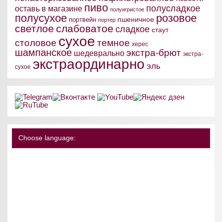
пиво
полусладкое
оставь в магазине
полуигристое
полусухое
розовое
пшеничное
портвейн
портер
светлое
слабоватое
сладкое
стаут
сухое
столовое
темное
херес
шампанское
экстра-брют
шедеврально
экстра-
экстраординарно
эль
сухое
Choose language: