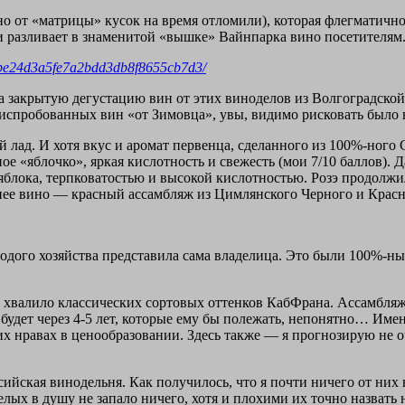
дно от «матрицы» кусок на время отломили), которая флегматич
и разливает в знаменитой «вышке» Вайнпарка вино посетителям. 
/cebe24d3a5fe7a2bdd3db8f8655cb7d3/
а закрытую дегустацию вин от этих виноделов из Волгоградской 
 испробованных вин «от Зимовца», увы, видимо рисковать было 
 лад. И хотя вкус и аромат первенца, сделанного из 100%-ного
ное «яблочко», яркая кислотность и свежесть (мои 7/10 баллов).
 яблока, терпковатостью и высокой кислотностью. Розэ продол
ее вино — красный ассамбляж из Цимлянского Черного и Краснос
олодого хозяйства представила сама владелица. Это были 100%-
не хвалило классических сортовых оттенков КабФрана. Ассамб
 будет через 4-5 лет, которые ему бы полежать, непонятно… Име
их нравах в ценообразовании. Здесь также — я прогнозирую не 
ссийская винодельня. Как получилось, что я почти ничего от них
елых в душу не запало ничего, хотя и плохими их точно назвать