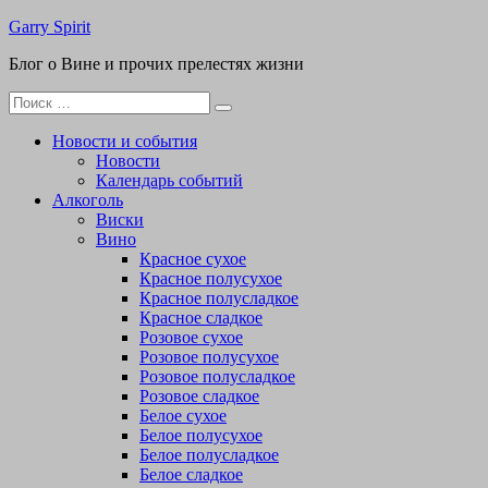
Перейти
Garry Spirit
к
Блог о Вине и прочих прелестях жизни
содержимому
Поиск
для:
Новости и события
Новости
Календарь событий
Алкоголь
Виски
Вино
Красное сухое
Красное полусухое
Красное полусладкое
Красное сладкое
Розовое сухое
Розовое полусухое
Розовое полусладкое
Розовое сладкое
Белое сухое
Белое полусухое
Белое полусладкое
Белое сладкое