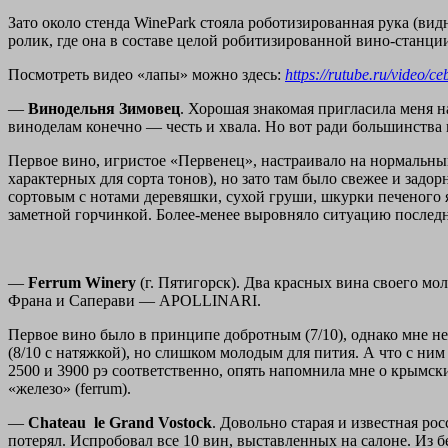
Зато около стенда WinePark стояла роботизированная рука (ви
ролик, где она в составе целой робитизированной вино-станци
Посмотреть видео «лапы» можно здесь:
https://rutube.ru/video
—
Винодельня Зимовец
. Хорошая знакомая пригласила меня н
виноделам конечно — честь и хвала. Но вот ради большинства
Первое вино, игристое «Первенец», настраивало на нормальный
характерных для сорта тонов), но зато там было свежее и задор
сортовым с нотами деревяшки, сухой груши, шкурки печеного
заметной горчинкой. Более-менее выровняло ситуацию последн
—
Ferrum Winery
(г. Пятигорск). Два красных вина своего м
Франа и Саперави — APOLLINARI.
Первое вино было в принципе добротным (7/10), однако мне 
(8/10 с натяжкой), но слишком молодым для пития. А что с ним
2500 и 3900 рэ соответственно, опять напомнила мне о крымск
«железо» (ferrum).
—
Chateau
le
Grand
Vostock
. Довольно старая и известная ро
потерял. Испробовал все 10 вин, выставленных на салоне. Из б