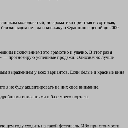
 слишком молодоватый, но ароматика приятная и сортовая,
 близко рядом нет, да и кое-какую Францию с ценой до 2000
едким исключением) это грамотно и удачно. В этот раз я
лке» — прогнозирую успешные продажи. Однозначно лучше
вым выражением у всех вариантов. Если белые и красные вина
что я не буду акцентировать на них свое внимание.
подробными описаниями в базе моего портала.
едующем году сходить на такой фестиваль. Ибо при стоимости