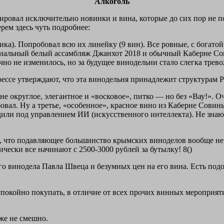
Алкоголь
стировал исключительно новинки и вина, которые до сих пор не п
рем здесь чуть подробнее:
ика). Попробовал всю их линейку (9 вин). Все ровные, с богато
альный белый ассамбляж Джанхот 2018 и обычный Каберне Совинь
чно не изменилось, но за будущее винодельни стало слегка трев
ессе утверждают, что эта винодельня принадлежит структурам Р
е округлое, элегантное и «восковое», питко — но без «Вау!». 
вал. Ну а третье, «особенное», красное вино из Каберне Совинь
ли под управлением ИИ (искусственного интеллекта). Не знаю, 
л, что подавляющее большинство крымских виноделов вообще не 
чески все начинают с 2500-3000 рублей за бутылку! 8()
го винодела Павла Швеца и безумных цен на его вина. Есть подо
спокойно покупать, в отличие от всех прочих винных мероприят
уже не смешно.