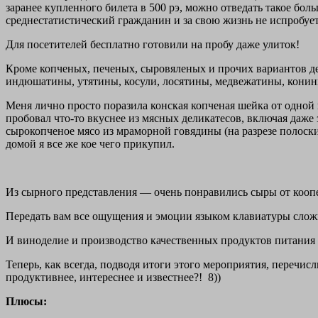
заранее купленного билета в 500 рэ, можно отведать такое бо
среднестатистический гражданин и за свою жизнь не испробует
Для посетителей бесплатно готовили на пробу даже улиток!
Кроме копченых, печеных, сыровяленых и прочих вариантов де
индюшатины, утятины, косули, лосятины, медвежатины, конины
Меня лично просто поразила конская копченая шейка от одной к
пробовал что-то вкуснее из мясных деликатесов, включая даже
сырокопченое мясо из мраморной говядины (на разрезе полоски
домой я все же кое чего прикупил.
Из сырного представления — очень понравились сыры от кооп
Передать вам все ощущения и эмоции языком клавиатуры сложн
И виноделие и производство качественных продуктов питания оч
Теперь, как всегда, подводя итоги этого мероприятия, перечи
продуктивнее, интереснее и известнее?! 8))
Плюсы: