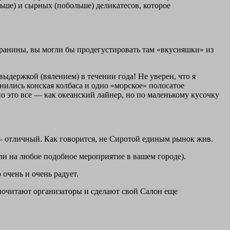
ьше) и сырных (побольше) деликатесов, которое
ранины, вы могли бы продегустировать там «вкусняшки» из
выдержкой (вялением) в течении года! Не уверен, что я
нились конская колбаса и одно «морское» полосатое
о это все — как океанский лайнер, но по маленькому кусочку
— отличный. Как говорится, не Сиротой единым рынок жив.
ли на любое подобное мероприятие в вашем городе).
очень и очень радует.
 почитают организаторы и сделают свой Салон еще