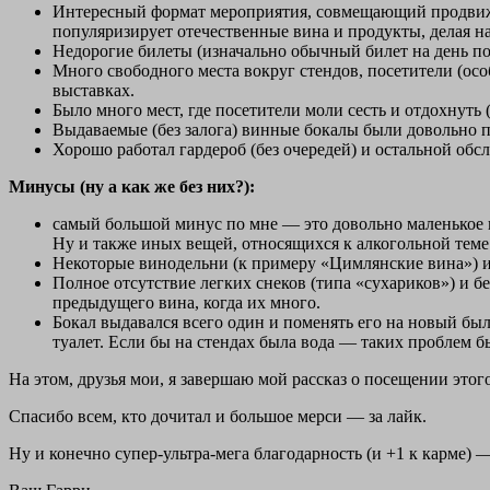
Интересный формат мероприятия, совмещающий продвижен
популяризирует отечественные вина и продукты, делая н
Недорогие билеты (изначально обычный билет на день по
Много свободного места вокруг стендов, посетители (особ
выставках.
Было много мест, где посетители моли сесть и отдохнуть
Выдаваемые (без залога) винные бокалы были довольно 
Хорошо работал гардероб (без очередей) и остальной об
Минусы (ну а как же без них?):
самый большой минус по мне — это довольно маленькое 
Ну и также иных вещей, относящихся к алкогольной теме
Некоторые винодельни (к примеру «Цимлянские вина») им
Полное отсутствие легких снеков (типа «сухариков») и б
предыдущего вина, когда их много.
Бокал выдавался всего один и поменять его на новый был
туалет. Если бы на стендах была вода — таких проблем б
На этом, друзья мои, я завершаю мой рассказ о посещении этог
Спасибо всем, кто дочитал и большое мерси — за лайк.
Ну и конечно супер-ультра-мега благодарность (и +1 к карме) —