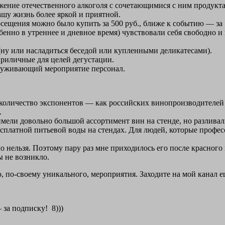
ие отечественного алкоголя с сочетающимися с ним продуктами
ашу жизнь более яркой и приятной.
сещения можно было купить за 500 руб., ближе к событию — за 1
енно в утреннее и дневное время) чувствовали себя свободно и 
 (ну или насладиться беседой или купленными деликатесами).
приличные для целей дегустации.
служивающий мероприятие персонал.
количество экспонентов — как российских винопроизводителей (
.
ели довольно большой ассортимент вин на стенде, но разливали
есплатной питьевой воды на стендах. Для людей, которые профе
о нельзя. Поэтому пару раз мне приходилось его после красного
ы не возникло.
о, по-своему уникального, мероприятия. Заходите на мой канал 
 за подписку! 8)))