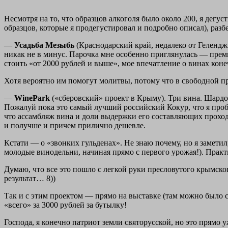
Несмотря на то, что образцов алкоголя было около 200, я дегу
образцов, которые я продегустировал и подробно описал), разбе
—
Усадьба Мезыбь
(Краснодарский край, недалеко от Гелендж
никак не в минус. Парочка мне особенно приглянулась — преми
стоить «от 2000 рублей и выше», мое впечатление о винах коне
Хотя вероятно им помогут молитвы, потому что в свободной пр
—
WinePark
(«сберовский» проект в Крыму). Три вина. Шардон
Пожалуй пока это самый лучший российский Кокур, что я пробо
что ассамбляж вина и доли выдержки его составляющих проходи
и получше и причем прилично дешевле.
Кстати — о «звонких гульденах». Не знаю почему, но я замети
молодые винодельни, начиная прямо с первого урожая!). Практи
Думаю, что все это пошло с легкой руки пресловутого крымско
результат… 8))
Так и с этим проектом — прямо на выставке (там можно было 
«всего» за 3000 рублей за бутылку!
Господа, я конечно патриот земли святорусской, но это прямо 