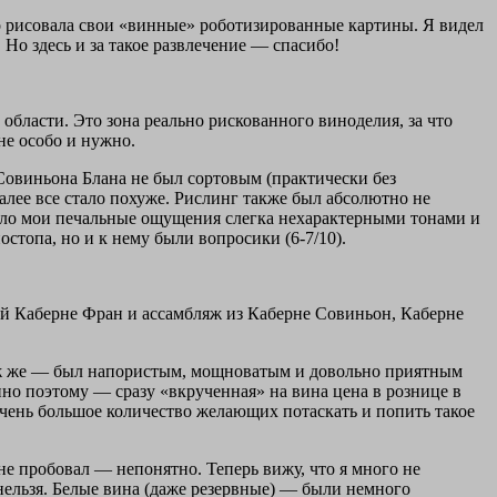
но рисовала свои «винные» роботизированные картины. Я видел
Но здесь и за такое развлечение — спасибо!
области. Это зона реально рискованного виноделия, за что
не особо и нужно.
 Совиньона Блана не был сортовым (практически без
 Далее все стало похуже. Рислинг также был абсолютно не
жило мои печальные ощущения слегка нехарактерными тонами и
топа, но и к нему были вопросики (6-7/10).
ный Каберне Фран и ассамбляж из Каберне Совиньон, Каберне
ляж же — был напористым, мощноватым и довольно приятным
нно поэтому — сразу «вкрученная» на вина цена в рознице в
очень большое количество желающих потаскать и попить такое
 не пробовал — непонятно. Теперь вижу, что я много не
 нельзя. Белые вина (даже резервные) — были немного