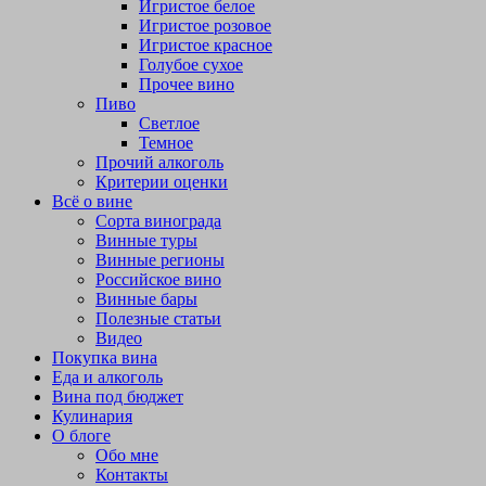
Игристое белое
Игристое розовое
Игристое красное
Голубое сухое
Прочее вино
Пиво
Светлое
Темное
Прочий алкоголь
Критерии оценки
Всё о вине
Сорта винограда
Винные туры
Винные регионы
Российское вино
Винные бары
Полезные статьи
Видео
Покупка вина
Еда и алкоголь
Вина под бюджет
Кулинария
О блоге
Обо мне
Контакты