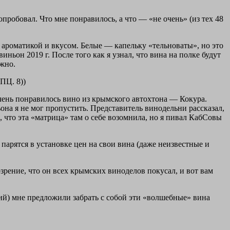
опробовал. Что мне понравилось, а что — «не очень» (из тех 48
й ароматикой и вкусом. Белые — капельку «тельноваты», но это
он 2019 г. После того как я узнал, что вина на полке будут
ожно.
ПЦ. 8))
Очень понравилось вино из крымского автохтона — Кокура.
она я не мог пропустить. Представитель винодельни рассказал,
что эта «матрица» там о себе возомнила, но я пивал КабСовы
парятся в установке цен на свои вина (даже неизвестные и
зрение, что он всех крымских виноделов покусал, и вот вам
ий) мне предложили забрать с собой эти «волшебные» вина