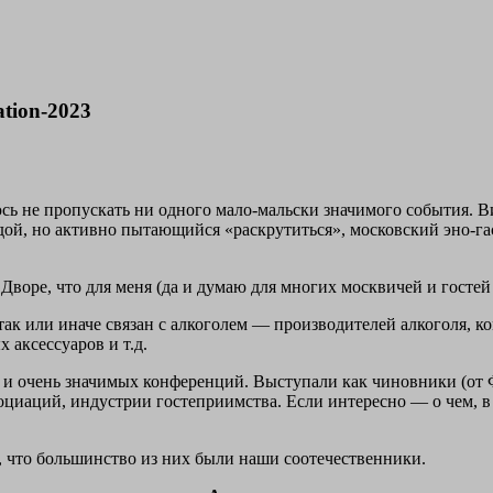
tion-2023
юсь не пропускать ни одного мало-мальски значимого события. В
й, но активно пытающийся «раскрутиться», московский эно-гастр
Дворе, что для меня (да и думаю для многих москвичей и гостей
так или иначе связан с алкоголем — производителей алкоголя, 
 аксессуаров и т.д.
 и очень значимых конференций. Выступали как чиновники (от Ф
циаций, индустрии гостеприимства. Если интересно — о чем, в 
, что большинство из них были наши соотечественники.