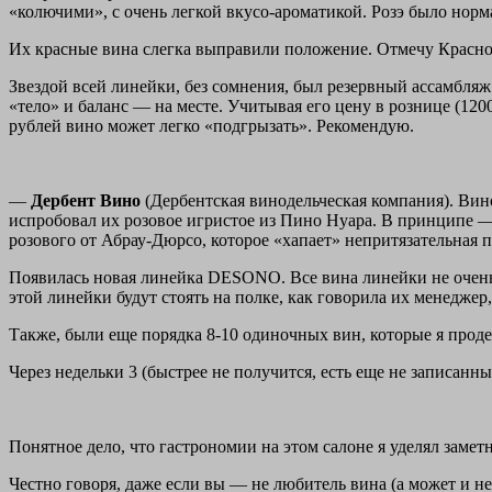
«колючими», с очень легкой вкусо-ароматикой. Розэ было нор
Их красные вина слегка выправили положение. Отмечу Красно
Звездой всей линейки, без сомнения, был резервный ассамбляж
«тело» и баланс — на месте. Учитывая его цену в рознице (120
рублей вино может легко «подгрызать». Рекомендую.
—
Дербент Вино
(Дербентская винодельческая компания). Вино
испробовал их розовое игристое из Пино Нуара. В принципе 
розового от Абрау-Дюрсо, которое «хапает» непритязательная п
Появилась новая линейка DESONO. Все вина линейки не очень
этой линейки будут стоять на полке, как говорила их менеджер,
Также, были еще порядка 8-10 одиночных вин, которые я продег
Через недельки 3 (быстрее не получится, есть еще не записанн
Понятное дело, что гастрономии на этом салоне я уделял заметн
Честно говоря, даже если вы — не любитель вина (а может и не