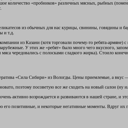
льшое количество «пробников» различных мясных, рыбных (помен
.
ликатесов из обычных для нас курицы, свинины, говядины и ба
 и т.д.
омпании из Казани (хотя торговали почему-то ребята-армяне) с 
 зарубежные. У этих же «ребят» было много чего вкусного, запом
 мяса чередовались с полосками сладкого жирка). Стоило конечн
ератива «Сила Сибири» из Вологды. Цены приемлемые, а вкус 
овато, поэтому посоветую все же сходить на новый салон (ну и
ень активно возрождается и развиваются в нашей стране, и это 
слю его позитивные, и некоторые негативные моменты. Вдруг их