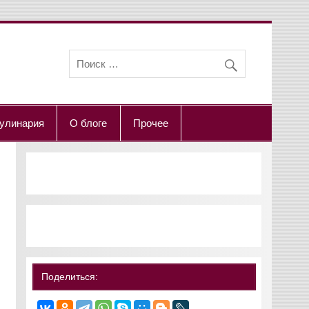
улинария
О блоге
Прочее
Поделиться: