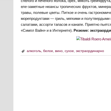
спелого и печеного яблока, орех, мякоть грейпфрут
еле-заметные нюансы тропических фруктов, минера
травы, полевые цветы. Питкое и очень гастрономич
морепродуктами — гриль, мягкими и полутвердыми
салатами, ассорти тапасов и канапе. Приятно пьется
«Симпл Вайн» и в Интернете).
Резюме: экстраордин
алкоголь
,
белое
,
вино
,
сухое
,
экстраординарно