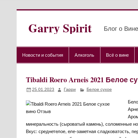
Перейти
к
содержимому
Garry Spirit
Блог о Вине
Новости и события
Алкоголь
Всё о вине
Tibaldi Roero Arneis 2021 Белое 
25.01.2023
Гарри
Белое сухое
Бело
Арне
Аром
минеральность (сыроватый камень), соломенные но
Вкус: среднетелое, еле-заметная сладковатость, пер