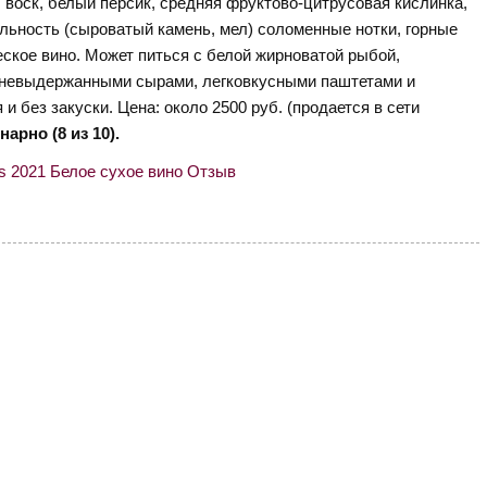
а, воск, белый персик, средняя фруктово-цитрусовая кислинка,
льность (сыроватый камень, мел) соломенные нотки, горные
еское вино. Может питься с белой жирноватой рыбой,
 невыдержанными сырами, легковкусными паштетами и
 и без закуски. Цена: около 2500 руб. (продается в сети
арно (8 из 10).