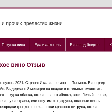
 и прочих прелестях жизни
Покупка вина
Еда и алкоголь
Вина под бюджет
К
сухое вино Отзыв
е сухое. 2021. Страна: Италия, регион — Пьемонт. Виноград:
йс. Выдержано 8 месяцев на осадке в стальных емкостях.
ат: шкурка яблока, нотки спелого яблока, воск, белый персик,
тки, сухие травы, еле-ощутимые цитрусы, полевые цветы.
егородки грецкого ореха, нотки красного цитруса, нотки