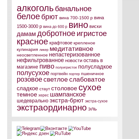
алкоголь
банальное
белое
брют
вина
вина 700-1500 р
вино
виски
1500-3000 р
вина до 600 р
добротное
игристое
дамам
красное
крафтовое
крепленое
медитативное
кулинария
ликер
непастеризованное
неосветленное
нефильтрованное
оставь в
новости
пиво
полусладкое
магазине
полуигристое
полусухое
пшеничное
портвейн
портер
розовое
светлое
слабоватое
сухое
столовое
сладкое
стаут
шампанское
темное
херес
экстра-брют
шедеврально
экстра-сухое
экстраординарно
эль