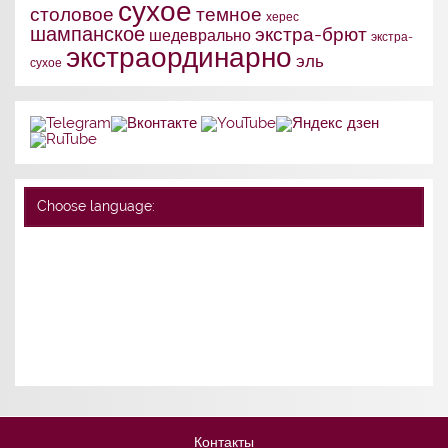
сухое
столовое
темное
херес
шампанское
экстра-брют
шедеврально
экстра-
экстраординарно
эль
сухое
Choose language:
Контакты