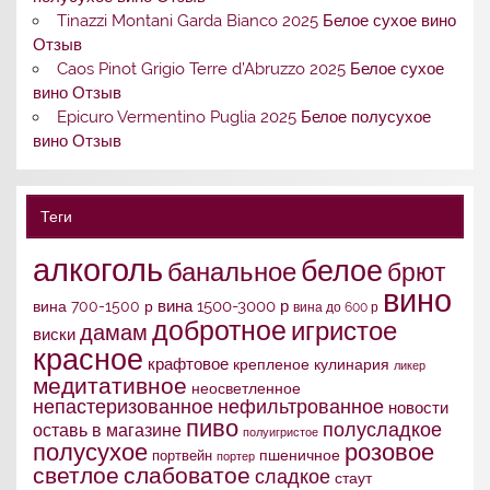
Tinazzi Montani Garda Bianco 2025 Белое сухое вино
Отзыв
Caos Pinot Grigio Terre d’Abruzzo 2025 Белое сухое
вино Отзыв
Epicuro Vermentino Puglia 2025 Белое полусухое
вино Отзыв
Теги
алкоголь
белое
банальное
брют
вино
вина 1500-3000 р
вина 700-1500 р
вина до 600 р
добротное
игристое
дамам
виски
красное
крафтовое
крепленое
кулинария
ликер
медитативное
неосветленное
непастеризованное
нефильтрованное
новости
пиво
полусладкое
оставь в магазине
полуигристое
полусухое
розовое
портвейн
пшеничное
портер
слабоватое
светлое
сладкое
стаут