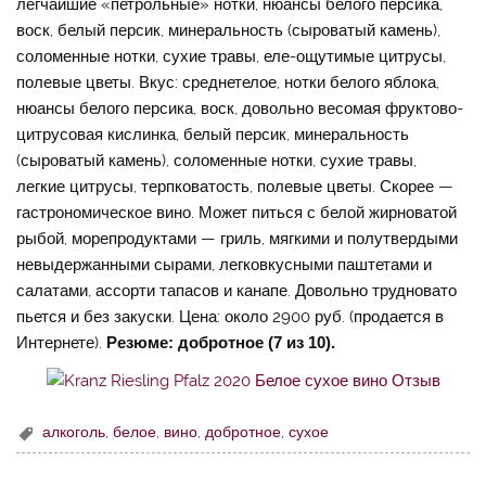
легчайшие «петрольные» нотки, нюансы белого персика,
воск, белый персик, минеральность (сыроватый камень),
соломенные нотки, сухие травы, еле-ощутимые цитрусы,
полевые цветы. Вкус: среднетелое, нотки белого яблока,
нюансы белого персика, воск, довольно весомая фруктово-
цитрусовая кислинка, белый персик, минеральность
(сыроватый камень), соломенные нотки, сухие травы,
легкие цитрусы, терпковатость, полевые цветы. Скорее —
гастрономическое вино. Может питься с белой жирноватой
рыбой, морепродуктами — гриль, мягкими и полутвердыми
невыдержанными сырами, легковкусными паштетами и
салатами, ассорти тапасов и канапе. Довольно трудновато
пьется и без закуски. Цена: около 2900 руб. (продается в
Интернете).
Резюме: добротное (7 из 10).
алкоголь
,
белое
,
вино
,
добротное
,
сухое