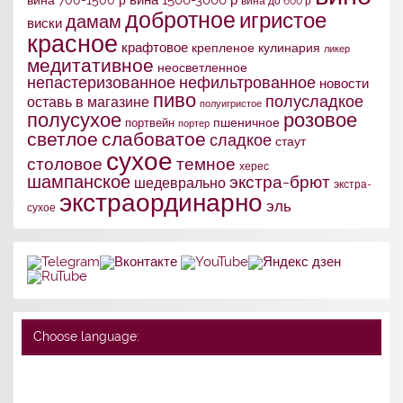
вина до 600 р
добротное
игристое
дамам
виски
красное
крафтовое
крепленое
кулинария
ликер
медитативное
неосветленное
непастеризованное
нефильтрованное
новости
пиво
полусладкое
оставь в магазине
полуигристое
полусухое
розовое
портвейн
пшеничное
портер
слабоватое
светлое
сладкое
стаут
сухое
столовое
темное
херес
шампанское
экстра-брют
шедеврально
экстра-
экстраординарно
эль
сухое
Choose language: