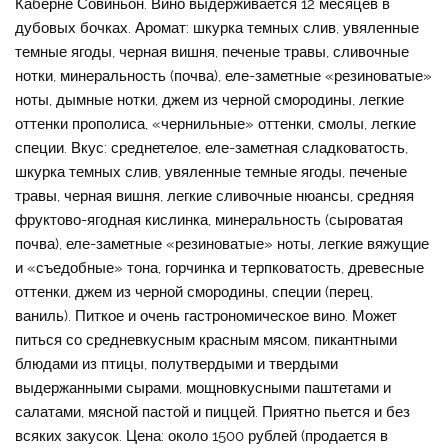
Каберне Совиньон. Вино выдерживается 12 месяцев в
дубовых бочках. Аромат: шкурка темных слив, увяленные
темные ягоды, черная вишня, печеные травы, сливочные
нотки, минеральность (почва), еле-заметные «резиноватые»
ноты, дымные нотки, джем из черной смородины, легкие
оттенки прополиса, «чернильные» оттенки, смолы, легкие
специи. Вкус: среднетелое, еле-заметная сладковатость,
шкурка темных слив, увяленные темные ягоды, печеные
травы, черная вишня, легкие сливочные нюансы, средняя
фруктово-ягодная кислинка, минеральность (сыроватая
почва), еле-заметные «резиноватые» ноты, легкие вяжущие
и «съедобные» тона, горчинка и терпковатость, древесные
оттенки, джем из черной смородины, специи (перец,
ваниль). Питкое и очень гастрономическое вино. Может
питься со средневкусным красным мясом, пикантными
блюдами из птицы, полутвердыми и твердыми
выдержанными сырами, мощновкусными паштетами и
салатами, мясной пастой и пиццей. Приятно пьется и без
всяких закусок. Цена: около 1500 рублей (продается в