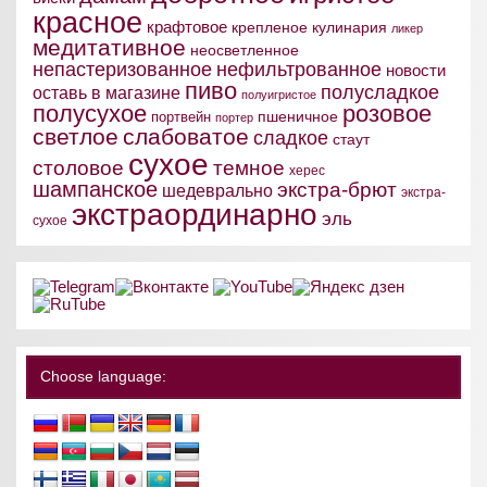
красное
крафтовое
крепленое
кулинария
ликер
медитативное
неосветленное
непастеризованное
нефильтрованное
новости
пиво
полусладкое
оставь в магазине
полуигристое
полусухое
розовое
пшеничное
портвейн
портер
светлое
слабоватое
сладкое
стаут
сухое
столовое
темное
херес
шампанское
экстра-брют
шедеврально
экстра-
экстраординарно
эль
сухое
Choose language: