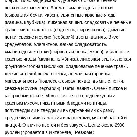
Мерло. Вино выдержано в дубовых бочках в течении
нескольких месяцев. Аромат: «маринадные» нотки
(сыроватая бочка, укроп), увяленные красные ягоды
(малина, клубника), ликерная вишня, сладковатые печеные
травы, минеральность (подлесок, сырая почва), дымные
нотки, свежие и сухие (гербарий) цветы, ваниль. Вкус:
среднетелое, элегантное, легкая сладковатость,
«маринадные» нотки (сыроватая бочка, укроп), увяленные
красные ягоды (малина, клубника), ликерная вишня, легкая
фруктово-ягодная кислинка, сладковатые печеные травы,
легкие «съедобные» оттенки, легчайшая горчинка,
минеральность (подлесок, сырая почва), дымные нотки,
свежие и сухие (гербарий) цветы, ваниль. Очень питкое и
гастрономическое. Может питься со средневкусным
красным мясом, пикантными блюдами из птицы,
полутвердыми и твердыми выдержанными сырами,
средневкусными салатами и паштетами, мясной пастой и
пиццей. Отлично пьется и без закусок. Цена: около 2900
рублей (продается в Интернете).
Резюме: