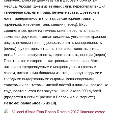
Каппуччо. Вино выдерживается в дубовых бочках 24
месяца. Аромат: джем из темных слив, переспелая вишня,
увяленные красные ягоды, печеные травы, древесные
ноты, минеральность (почва), сухие горные травы с
горчинкой, животные тона, специи (перец). Вкус:
среднетелое, джем из темных слив, переспелая вишня,
заметная фруктово-ягодная кислинка, увяленные красные
ягоды, печеные травы, древесные ноты, минеральность
(почва), сухие горные травы, горчинка, животные тона,
легчайшая спиритуозность, терпковатость, специи (перец).
Простоватое и скорее — гастрономическое вино. Может
питься со средневкусным и мощновкусным красным
мясом, пикантными блюдами из птицы, полутвердыми и
твердыми выдержанными сырами, мощновкусными
салатами и паштетами, мясной пастой и пиццей. Несколько
трудновато пьется без закусок. Цена: около 900 рублей
(продается в сети «Красное и Белое» и в Интернете).
Резюме: банальное (6 из 10).