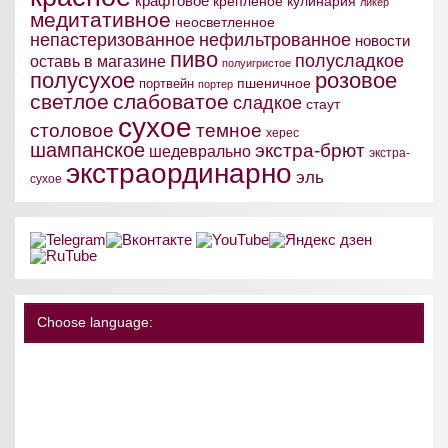
крафтовое
крепленое
кулинария
ликер
медитативное
неосветленное
непастеризованное
нефильтрованное
новости
пиво
полусладкое
оставь в магазине
полуигристое
полусухое
розовое
пшеничное
портвейн
портер
светлое
слабоватое
сладкое
стаут
сухое
столовое
темное
херес
шампанское
экстра-брют
шедеврально
экстра-
экстраординарно
эль
сухое
Choose language: