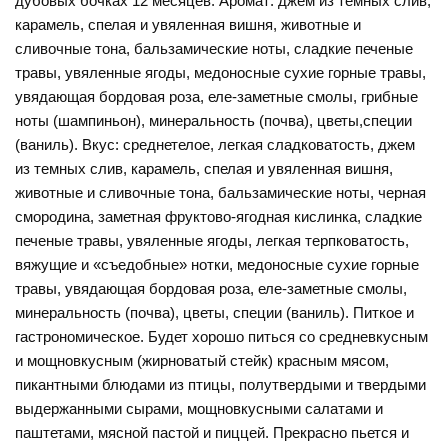
дубовых бочках 12 месяцев. Аромат: джем из темных слив,
карамель, спелая и увяленная вишня, животные и
сливочные тона, бальзамические ноты, сладкие печеные
травы, увяленные ягоды, медоносные сухие горные травы,
увядающая бордовая роза, еле-заметные смолы, грибные
ноты (шампиньон), минеральность (почва), цветы,специи
(ваниль). Вкус: среднетелое, легкая сладковатость, джем
из темных слив, карамель, спелая и увяленная вишня,
животные и сливочные тона, бальзамические ноты, черная
смородина, заметная фруктово-ягодная кислинка, сладкие
печеные травы, увяленные ягоды, легкая терпковатость,
вяжущие и «съедобные» нотки, медоносные сухие горные
травы, увядающая бордовая роза, еле-заметные смолы,
минеральность (почва), цветы, специи (ваниль). Питкое и
гастрономическое. Будет хорошо питься со средневкусным
и мощновкусным (жирноватый стейк) красным мясом,
пикантными блюдами из птицы, полутвердыми и твердыми
выдержанными сырами, мощновкусными салатами и
паштетами, мясной пастой и пиццей. Прекрасно пьется и