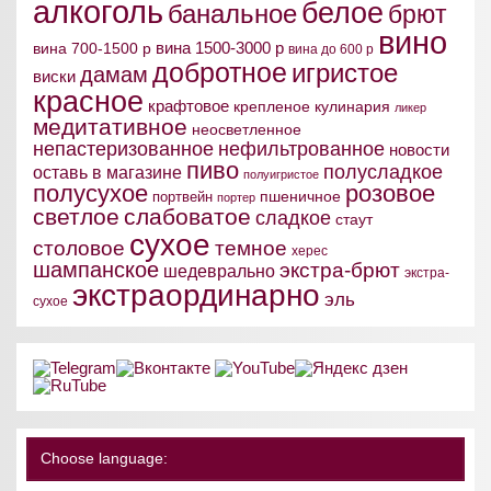
алкоголь
белое
банальное
брют
вино
вина 1500-3000 р
вина 700-1500 р
вина до 600 р
добротное
игристое
дамам
виски
красное
крафтовое
крепленое
кулинария
ликер
медитативное
неосветленное
непастеризованное
нефильтрованное
новости
пиво
полусладкое
оставь в магазине
полуигристое
полусухое
розовое
пшеничное
портвейн
портер
светлое
слабоватое
сладкое
стаут
сухое
столовое
темное
херес
шампанское
экстра-брют
шедеврально
экстра-
экстраординарно
эль
сухое
Choose language: