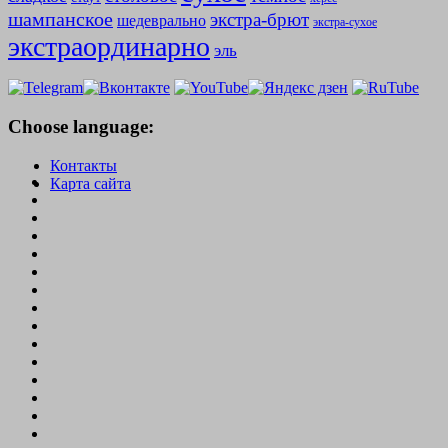
шампанское
экстра-брют
шедеврально
экстра-сухое
экстраординарно
эль
Choose language:
Контакты
Карта сайта