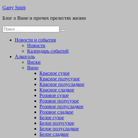
Перейти
Garry Spirit
к
Блог о Вине и прочих прелестях жизни
содержимому
Поиск
для:
Новости и события
Новости
Календарь событий
Алкоголь
Виски
Вино
Красное сухое
Красное полусухое
Красное полусладкое
Красное сладкое
Розовое сухое
Розовое полусухое
Розовое полусладкое
Розовое сладкое
Белое сухое
Белое полусухое
Белое полусладкое
Белое сладкое