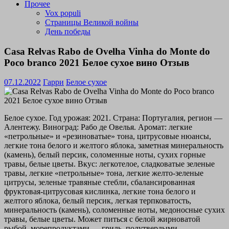
Прочее
Vox populi
Страницы Великой войны
День победы
Casa Relvas Rabo de Ovelha Vinha do Monte do
Poco branco 2021 Белое сухое вино Отзыв
07.12.2022
Гарри
Белое сухое
Белое сухое. Год урожая: 2021. Страна: Португалия, регион —
Алентежу. Виноград: Рабо де Овелья. Аромат: легкие
«петрольные» и «резиноватые» тона, цитрусовые нюансы,
легкие тона белого и желтого яблока, заметная минеральность
(камень), белый персик, соломенные ноты, сухих горные
травы, белые цветы. Вкус: легкотелое, сладковатые зеленые
травы, легкие «петрольные» тона, легкие желто-зеленые
цитрусы, зеленые травяные стебли, сбалансированная
фруктовая-цитрусовая кислинка, легкие тона белого и
желтого яблока, белый персик, легкая терпковатость,
минеральность (камень), соломенные ноты, медоносные сухих
травы, белые цветы. Может питься с белой жирноватой
рыбой, морепродуктами — гриль, полутвердыми