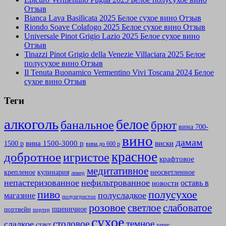
Отзыв
Bianca Lava Basilicata 2025 Белое сухое вино Отзыв
Riondo Soave Colafogo 2025 Белое сухое вино Отзыв
Universale Pinot Grigio Lazio 2025 Белое сухое вино
Отзыв
Tinazzi Pinot Grigio della Venezie Villaciara 2025 Белое
полусухое вино Отзыв
Il Tenuta Buonamico Vermentino Vivi Toscana 2024 Белое
сухое вино Отзыв
Теги
алкоголь
белое
банальное
брют
вина 700-
вино
дамам
вина 1500-3000 р
виски
1500 р
вина до 600 р
красное
добротное
игристое
крафтовое
медитативное
крепленое
кулинария
неосветленное
ликер
непастеризованное
нефильтрованное
оставь в
новости
полусухое
пиво
полусладкое
магазине
полуигристое
розовое
слабоватое
светлое
пшеничное
портвейн
портер
сухое
столовое
темное
сладкое
стаут
херес