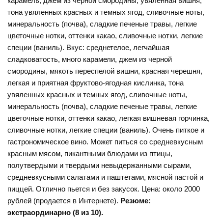
карамель, джем из черной смородины, увяленная вишня,
тона увяленных красных и темных ягод, сливочные ноты,
минеральность (почва), сладкие печеные травы, легкие
цветочные нотки, оттенки какао, сливочные нотки, легкие
специи (ваниль). Вкус: среднетелое, легчайшая
сладковатость, много карамели, джем из черной
смородины, мякоть переспелой вишни, красная черешня,
легкая и приятная фруктово-ягодная кислинка, тона
увяленных красных и темных ягод, сливочные ноты,
минеральность (почва), сладкие печеные травы, легкие
цветочные нотки, оттенки какао, легкая вишневая горчинка,
сливочные нотки, легкие специи (ваниль). Очень питкое и
гастрономическое вино. Может питься со средневкусным
красным мясом, пикантными блюдами из птицы,
полутвердыми и твердыми невыдержанными сырами,
средневкусными салатами и паштетами, мясной пастой и
пиццей. Отлично пьется и без закусок. Цена: около 2000
рублей (продается в Интернете).
Резюме:
экстраординарно (8 из 10).