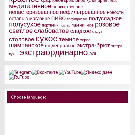
крафтовое
крепленое
кулинария
ликер
медитативное
неосветленное
непастеризованное
нефильтрованное
новости
пиво
полусладкое
оставь в магазине
полуигристое
полусухое
розовое
пшеничное
портвейн
портер
светлое
слабоватое
сладкое
стаут
сухое
столовое
темное
херес
шампанское
экстра-брют
шедеврально
экстра-
экстраординарно
эль
сухое
Choose language: