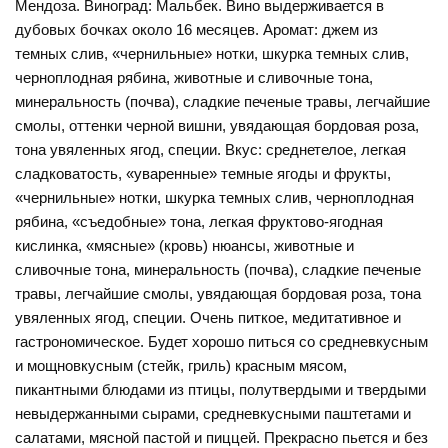
Мендоза. Виноград: Мальбек. Вино выдерживается в
дубовых бочках около 16 месяцев. Аромат: джем из
темных слив, «чернильные» нотки, шкурка темных слив,
черноплодная рябина, животные и сливочные тона,
минеральность (почва), сладкие печеные травы, легчайшие
смолы, оттенки черной вишни, увядающая бордовая роза,
тона увяленных ягод, специи. Вкус: среднетелое, легкая
сладковатость, «уваренные» темные ягоды и фрукты,
«чернильные» нотки, шкурка темных слив, черноплодная
рябина, «съедобные» тона, легкая фруктово-ягодная
кислинка, «мясные» (кровь) нюансы, животные и
сливочные тона, минеральность (почва), сладкие печеные
травы, легчайшие смолы, увядающая бордовая роза, тона
увяленных ягод, специи. Очень питкое, медитативное и
гастрономическое. Будет хорошо питься со средневкусным
и мощновкусным (стейк, гриль) красным мясом,
пикантными блюдами из птицы, полутвердыми и твердыми
невыдержанными сырами, средневкусными паштетами и
салатами, мясной пастой и пиццей. Прекрасно пьется и без