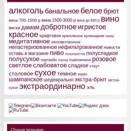
алкоголь
белое
банальное
брют
вино
вина 1500-3000 р
вина 700-1500 р
вина до 600 р
добротное
игристое
дамам
виски
красное
крафтовое
крепленое
кулинария
ликер
медитативное
неосветленное
непастеризованное
нефильтрованное
новости
пиво
полусладкое
оставь в магазине
полуигристое
полусухое
розовое
пшеничное
портвейн
портер
светлое
слабоватое
сладкое
стаут
сухое
столовое
темное
херес
шампанское
экстра-брют
шедеврально
экстра-
экстраординарно
эль
сухое
Choose language: