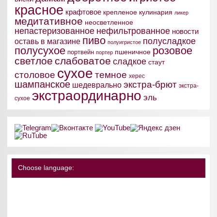
красное
крафтовое
крепленое
кулинария
ликер
медитативное
неосветленное
непастеризованное
нефильтрованное
новости
пиво
полусладкое
оставь в магазине
полуигристое
полусухое
розовое
пшеничное
портвейн
портер
светлое
слабоватое
сладкое
стаут
сухое
столовое
темное
херес
шампанское
экстра-брют
шедеврально
экстра-
экстраординарно
эль
сухое
Choose language: