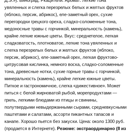
Д.Э.»). Виноград: Ркацители. Аромат: легкие тона
увяленных и слегка перезрелых белых и желтых фруктов
(яблоко, персик, абрикос), еле-заметный орех, сухие
перегородки грецкого ореха, сладко-соломенные тона,
медоносные травы с горчинкой, минеральность (камень),
крайне легкие южные цветы. Вкус: среднетелое, легкая
сладковатость, плотноватое, легкие тона увяленных и
слегка перезрелых белых и желтых фруктов (яблоко,
персик, абрикос), еле-заметный орех, легкая фруктово-
цитрусовая кислинка, немного воска, сладко-соломенные
тона, древесные нотки, сухие горные травы с горчинкой,
минеральность (камень), крайне легкие южные цветы.
Питкое и гастрономичное, слегка «дижестивное». Может
питься с белой жирноватой рыбой, морепродуктами —
гриль, легкими блюдами из птицы и свинины,
полутвердыми невыдержанными сырами, средневкусными
паштетами и салатами, ассорти пикантных тапасов и
канапе. Хорошо пьется без закуски. Цена: около 1300 руб.
(продается в Интернете).
Резюме: экстраординарно (8 из