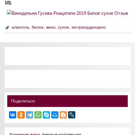
10).
алкоголь
,
белое
,
вино
,
сухое
,
экстраординарно
Поделиться:
Хранение вина
, винные коллекции.