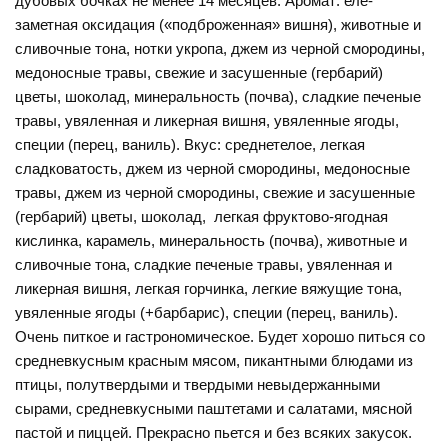
дубовых бочках не менее 14 месяцев. Аромат: еле-
заметная оксидация («подброженная» вишня), животные и
сливочные тона, нотки укропа, джем из черной смородины,
медоносные травы, свежие и засушенные (гербарий)
цветы, шоколад, минеральность (почва), сладкие печеные
травы, увяленная и ликерная вишня, увяленные ягоды,
специи (перец, ваниль). Вкус: среднетелое, легкая
сладковатость, джем из черной смородины, медоносные
травы, джем из черной смородины, свежие и засушенные
(гербарий) цветы, шоколад, легкая фруктово-ягодная
кислинка, карамель, минеральность (почва), животные и
сливочные тона, сладкие печеные травы, увяленная и
ликерная вишня, легкая горчинка, легкие вяжущие тона,
увяленные ягоды (+барбарис), специи (перец, ваниль).
Очень питкое и гастрономическое. Будет хорошо питься со
средневкусным красным мясом, пикантными блюдами из
птицы, полутвердыми и твердыми невыдержанными
сырами, средневкусными паштетами и салатами, мясной
пастой и пиццей. Прекрасно пьется и без всяких закусок.