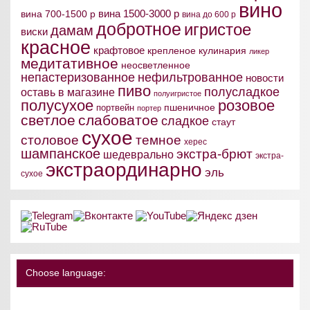
вино
вина 1500-3000 р
вина 700-1500 р
вина до 600 р
добротное
игристое
дамам
виски
красное
крафтовое
крепленое
кулинария
ликер
медитативное
неосветленное
непастеризованное
нефильтрованное
новости
пиво
полусладкое
оставь в магазине
полуигристое
полусухое
розовое
пшеничное
портвейн
портер
светлое
слабоватое
сладкое
стаут
сухое
столовое
темное
херес
шампанское
экстра-брют
шедеврально
экстра-
экстраординарно
эль
сухое
Choose language: