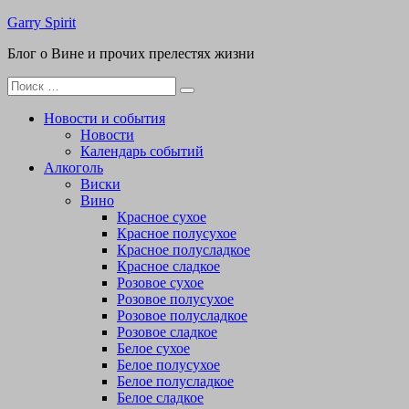
Перейти
Garry Spirit
к
Блог о Вине и прочих прелестях жизни
содержимому
Поиск
для:
Новости и события
Новости
Календарь событий
Алкоголь
Виски
Вино
Красное сухое
Красное полусухое
Красное полусладкое
Красное сладкое
Розовое сухое
Розовое полусухое
Розовое полусладкое
Розовое сладкое
Белое сухое
Белое полусухое
Белое полусладкое
Белое сладкое