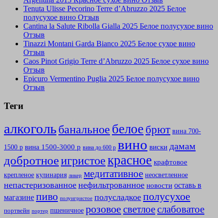
Tenuta Ulisse Pecorino Terre d’Abruzzo 2025 Белое
полусухое вино Отзыв
Cantina la Salute Ribolla Gialla 2025 Белое полусухое вино
Отзыв
Tinazzi Montani Garda Bianco 2025 Белое сухое вино
Отзыв
Caos Pinot Grigio Terre d’Abruzzo 2025 Белое сухое вино
Отзыв
Epicuro Vermentino Puglia 2025 Белое полусухое вино
Отзыв
Теги
алкоголь
белое
банальное
брют
вина 700-
вино
дамам
вина 1500-3000 р
виски
1500 р
вина до 600 р
красное
добротное
игристое
крафтовое
медитативное
крепленое
кулинария
неосветленное
ликер
непастеризованное
нефильтрованное
оставь в
новости
полусухое
пиво
полусладкое
магазине
полуигристое
розовое
слабоватое
светлое
пшеничное
портвейн
портер