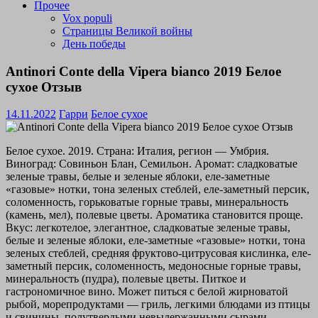
Прочее
Vox populi
Страницы Великой войны
День победы
Antinori Conte della Vipera bianco 2019 Белое
сухое Отзыв
14.11.2022
Гарри
Белое сухое
Белое сухое. 2019. Страна: Италия, регион — Умбрия.
Виноград: Совиньон Блан, Семильон. Аромат: сладковатые
зеленые травы, белые и зеленые яблоки, еле-заметные
«газовые» нотки, тона зеленых стеблей, еле-заметный персик,
соломенность, горьковатые горные травы, минеральность
(камень, мел), полевые цветы. Ароматика становится проще.
Вкус: легкотелое, элегантное, сладковатые зеленые травы,
белые и зеленые яблоки, еле-заметные «газовые» нотки, тона
зеленых стеблей, средняя фруктово-цитрусовая кислинка, еле-
заметный персик, соломенность, медоносные горные травы,
минеральность (пудра), полевые цветы. Питкое и
гастрономичное вино. Может питься с белой жирноватой
рыбой, морепродуктами — гриль, легкими блюдами из птицы
и свинины, полутвердыми невыдержанными сырами,