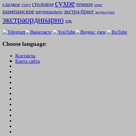
сухое
столовое
темное
сладкое
стаут
херес
шампанское
экстра-брют
шедеврально
экстра-сухое
экстраординарно
эль
Choose language:
Контакты
Карта сайта