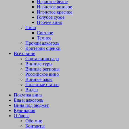
Игристое белое
Игристое розовое
Игристое красное
Голубое сухое
Прочее вино
Пиво
Светлое
Темное
Прочий алкоголь
Критерии оценки
Всё о вине
Сорта винограда
Винные туры
Винные регионы
Российское вино
Винные бары
Полезные статьи
Видео
Покупка вина
Еда и алкоголь
Вина под бюджет
Кулинария
О блоге
Обо мне
Контакты