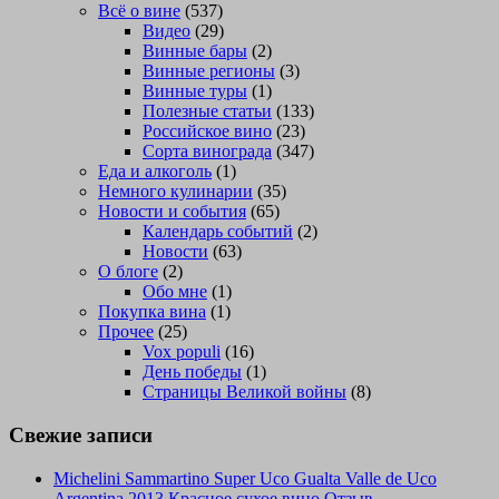
Всё о вине
(537)
Видео
(29)
Винные бары
(2)
Винные регионы
(3)
Винные туры
(1)
Полезные статьи
(133)
Российское вино
(23)
Сорта винограда
(347)
Еда и алкоголь
(1)
Немного кулинарии
(35)
Новости и события
(65)
Календарь событий
(2)
Новости
(63)
О блоге
(2)
Обо мне
(1)
Покупка вина
(1)
Прочее
(25)
Vox populi
(16)
День победы
(1)
Страницы Великой войны
(8)
Свежие записи
Michelini Sammartino Super Uco Gualta Valle de Uco
Argentina 2013 Красное сухое вино Отзыв