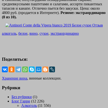
средневкусными паштетами и салатами, ассорти пикантных
тапасов и канапе. Отлично пьется без закуски. Цена: около
4800 руб. (продается в Интернете).
Резюме: экстраординарно
(8 из 10).
алкоголь
,
белое
,
вино
,
сухое
,
экстраординарно
Поделиться:
Хранение вина
, винные коллекции.
Рубрики
Без рубрики
(1)
Блог Гарри
(12 226)
Алкоголь
(11 556)