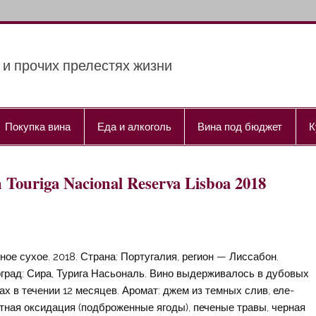
 и прочих прелестях жизни
Покупка вина
Еда и алкоголь
Вина под бюджет
К
 Touriga Nacional Reserva Lisboa 2018
ное сухое. 2018. Страна: Португалия, регион — Лиссабон.
град: Сира, Турига Насьональ. Вино выдерживалось в дубовых
ах в течении 12 месяцев. Аромат: джем из темных слив, еле-
тная оксидация (подброженные ягоды), печеные травы, черная