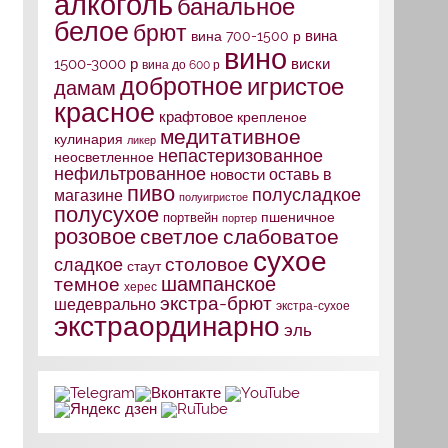
алкоголь
банальное
белое
брют
вина
вина 700-1500 р
вино
1500-3000 р
виски
вина до 600 р
добротное
игристое
дамам
красное
крафтовое
крепленое
медитативное
кулинария
ликер
непастеризованное
неосветленное
нефильтрованное
оставь в
новости
пиво
полусладкое
магазине
полуигристое
полусухое
портвейн
пшеничное
портер
розовое
слабоватое
светлое
сухое
столовое
сладкое
стаут
шампанское
темное
херес
экстра-брют
шедеврально
экстра-сухое
экстраординарно
эль