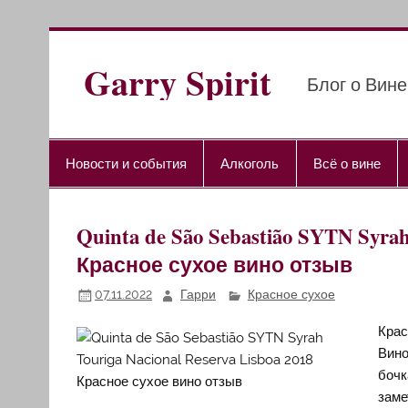
Перейти
к
содержимому
Garry Spirit
Блог о Вине
Новости и события
Алкоголь
Всё о вине
Quinta de São Sebastião SYTN Syrah
Красное сухое вино отзыв
07.11.2022
Гарри
Красное сухое
Крас
Вино
бочк
заме