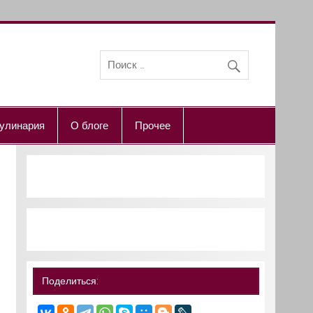
улинария
О блоге
Прочее
Поделиться: