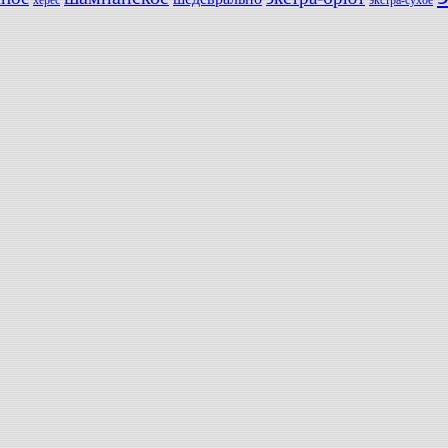
херес
экстра-сухое