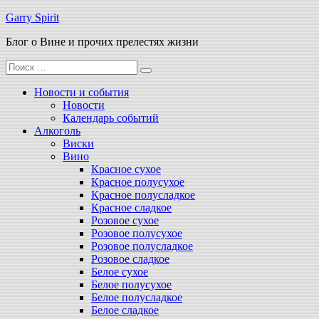
Перейти
Garry Spirit
к
Блог о Вине и прочих прелестях жизни
содержимому
Поиск
для:
Новости и события
Новости
Календарь событий
Алкоголь
Виски
Вино
Красное сухое
Красное полусухое
Красное полусладкое
Красное сладкое
Розовое сухое
Розовое полусухое
Розовое полусладкое
Розовое сладкое
Белое сухое
Белое полусухое
Белое полусладкое
Белое сладкое