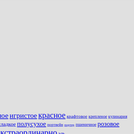
красное
ное
игристое
крафтовое
крепленое
кулинария
полусухое
розовое
сладкое
пшеничное
портвейн
портер
экстраординарно
эль