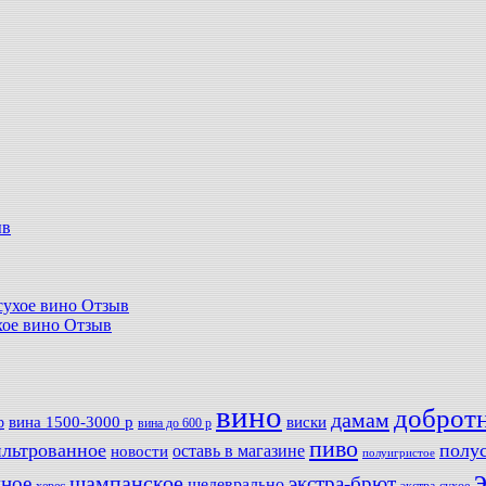
ыв
лусухое вино Отзыв
ухое вино Отзыв
вино
доброт
дамам
вина 1500-3000 р
виски
р
вина до 600 р
пиво
льтрованное
полу
оставь в магазине
новости
полуигристое
мное
шампанское
экстра-брют
шедеврально