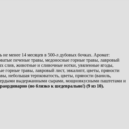
 не менее 14 месяцев в 500-л дубовых бочках. Аромат:
оватые печеные травы, медоносные горные травы, лавровый
мных слив, животные и сливочные нотки, увяленные ягоды,
ые горные травы, лавровый лист, эвкалипт, цветы, пряности
вы, небольшая терпковатость, цветы, пряности (ваниль,
и твердыми выдержанными сырами, мощновкусными паштетами и
раординарно (но близко к шедеврально!) (9 из 10).