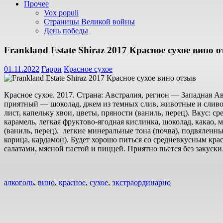
Прочее
Vox populi
Страницы Великой войны
День победы
Frankland Estate Shiraz 2017 Красное сухое вино 
01.11.2022
Гарри
Красное сухое
Красное сухое. 2017. Страна: Австралия, регион — Западная А
приятный — шоколад, джем из темных слив, животные и сливоч
лист, капельку хвои, цветы, пряности (ваниль, перец). Вкус: с
карамель, легкая фруктово-ягодная кислинка, шоколад, какао, 
(ваниль, перец). легкие минеральные тона (почва), подвяленны
корица, кардамон). Будет хорошо питься со средневкусным 
салатами, мясной пастой и пиццей. Приятно пьется без закуски
алкоголь
,
вино
,
красное
,
сухое
,
экстраординарно