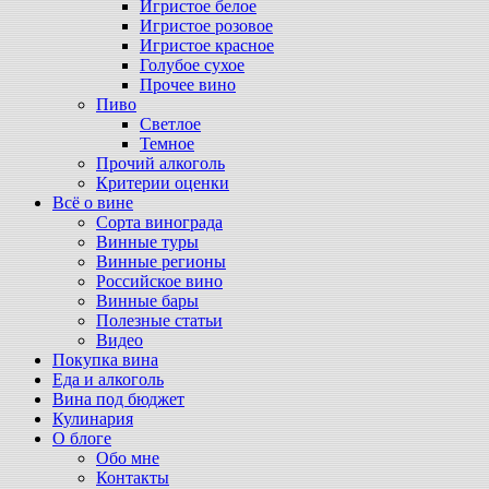
Игристое белое
Игристое розовое
Игристое красное
Голубое сухое
Прочее вино
Пиво
Светлое
Темное
Прочий алкоголь
Критерии оценки
Всё о вине
Сорта винограда
Винные туры
Винные регионы
Российское вино
Винные бары
Полезные статьи
Видео
Покупка вина
Еда и алкоголь
Вина под бюджет
Кулинария
О блоге
Обо мне
Контакты