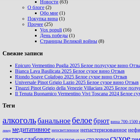
Новости
(63)
О блоге
(2)
Обо мне
(1)
Покупка вина
(1)
Прочее
(25)
Vox populi
(16)
День победы
(1)
Страницы Великой войны
(8)
Свежие записи
Epicuro Vermentino Puglia 2025 Белое полусухое вино Отз
Bianca Lava Basilicata 2025 Белое сухое вино Отзыв
Riondo Soave Colafogo 2025 Белое сухое вино Отзыв
Universale Pinot Grigio Lazio 2025 Белое сухое вино Отзыв
Tinazzi Pinot Grigio della Venezie Villaciara 2025 Белое по
Il Tenuta Buonamico Vermentino Vivi Toscana 2024 Белое с
Теги
алкоголь
белое
банальное
брют
вина 700-1500 
медитативное
непастеризованное
нефи
неосветленное
ликер
сухое
слабоватое
светлое
столовое
те
сладкое
стаут