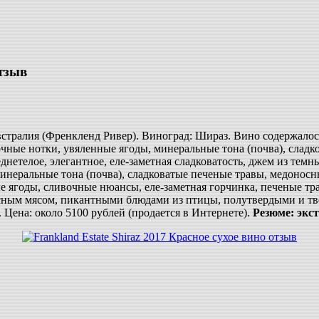
отзыв
встралия (Френкленд Ривер). Виноград: Шираз. Вино содержалось
ные нотки, увяленные ягоды, минеральные тона (почва), сладк
реднетелое, элегантное, еле-заметная сладковатость, джем из те
минеральные тона (почва), сладковатые печеные травы, медоносн
е ягоды, сливочные нюансы, еле-заметная горчинка, печеные тра
красным мясом, пикантными блюдами из птицы, полутвердыми 
. Цена: около 5100 рублей (продается в Интернете).
Резюме: экст