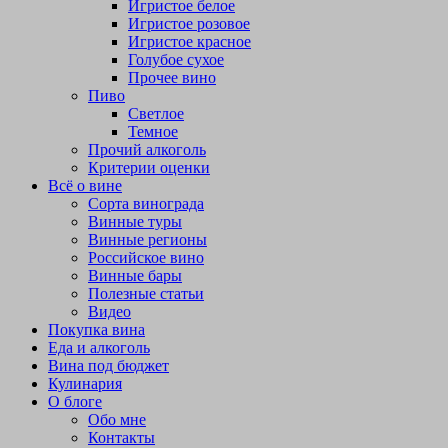
Игристое белое
Игристое розовое
Игристое красное
Голубое сухое
Прочее вино
Пиво
Светлое
Темное
Прочий алкоголь
Критерии оценки
Всё о вине
Сорта винограда
Винные туры
Винные регионы
Российское вино
Винные бары
Полезные статьи
Видео
Покупка вина
Еда и алкоголь
Вина под бюджет
Кулинария
О блоге
Обо мне
Контакты