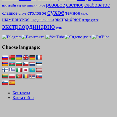
розовое
слабоватое
светлое
пшеничное
портвейн
портер
сухое
столовое
темное
сладкое
стаут
херес
шампанское
экстра-брют
шедеврально
экстра-сухое
экстраординарно
эль
Choose language:
Контакты
Карта сайта