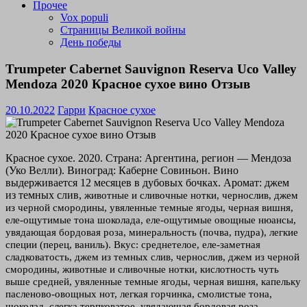
Прочее
Vox populi
Страницы Великой войны
День победы
Trumpeter Cabernet Sauvignon Reserva Uco Valley
Mendoza 2020 Красное сухое вино Отзыв
20.10.2022
Гарри
Красное сухое
Красное сухое. 2020. Страна: Аргентина, регион — Мендоза
(Уко Велли). Виноград: Каберне Совиньон. Вино
выдерживается 12 месяцев в дубовых бочках. Аромат: джем
из темных слив,
животные и сливочные нотки,
чернослив, джем
из черной смородины, увяленные темные ягоды, черная вишня,
еле-ощутимые тона шоколада, еле-ощутимые овощные нюансы,
увядающая бордовая роза, минеральность (почва, пудра), легкие
специи (перец, ваниль). Вкус: среднетелое, еле-заметная
сладковатость, джем из темных слив, чернослив, джем из черной
смородины, животные и сливочные нотки, кислотность чуть
выше средней, увяленные темные ягоды, черная вишня, капельку
пасленово-овощных нот, легкая горчинка, смолистые тона,
шоколад, слегка терпковатое, увядающая бордовая роза,