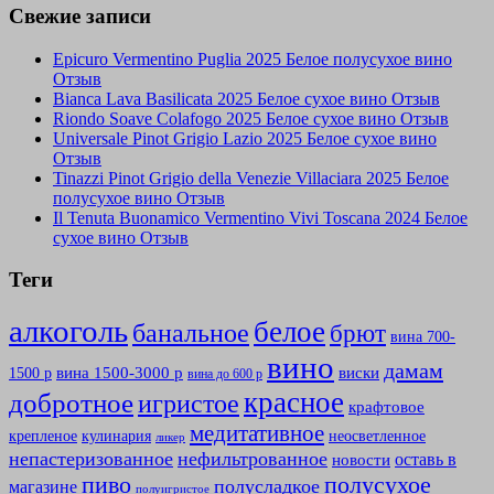
Свежие записи
Epicuro Vermentino Puglia 2025 Белое полусухое вино
Отзыв
Bianca Lava Basilicata 2025 Белое сухое вино Отзыв
Riondo Soave Colafogo 2025 Белое сухое вино Отзыв
Universale Pinot Grigio Lazio 2025 Белое сухое вино
Отзыв
Tinazzi Pinot Grigio della Venezie Villaciara 2025 Белое
полусухое вино Отзыв
Il Tenuta Buonamico Vermentino Vivi Toscana 2024 Белое
сухое вино Отзыв
Теги
алкоголь
белое
банальное
брют
вина 700-
вино
дамам
вина 1500-3000 р
виски
1500 р
вина до 600 р
красное
добротное
игристое
крафтовое
медитативное
крепленое
кулинария
неосветленное
ликер
непастеризованное
нефильтрованное
оставь в
новости
полусухое
пиво
полусладкое
магазине
полуигристое