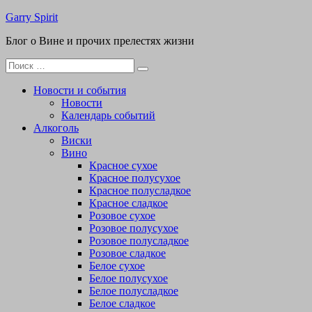
Перейти
Garry Spirit
к
Блог о Вине и прочих прелестях жизни
содержимому
Поиск
для:
Новости и события
Новости
Календарь событий
Алкоголь
Виски
Вино
Красное сухое
Красное полусухое
Красное полусладкое
Красное сладкое
Розовое сухое
Розовое полусухое
Розовое полусладкое
Розовое сладкое
Белое сухое
Белое полусухое
Белое полусладкое
Белое сладкое